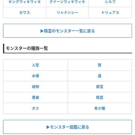
キングウィキウィキ
クイーンウィキウィキ
シルフ
ゼウス
リャナンシー
ドリュアス
▶︎精霊のモンスター一覧に戻る
モンスターの種族一覧
人型
獣
水棲
蟲
植物
屍霊
悪魔
精霊
ボス
希少種
▶モンスター図鑑に戻る