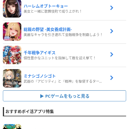
ハーレムオブトーキョー
美女と一緒に歌舞伎町で成り上がれ！
総裁の野望 -美女養成計画-
美麗なキャラを引き連れて金融戦争を制覇しよう！
千年戦争アイギス
個性豊かなユニットを指揮して敵を迎え撃て！
ミナシゴノシゴト
武器の『アビリティ』と『戦神』を駆使するターン制コマンドバトルRPG！
PCゲームをもっと見る
おすすめポイ活アプリ特集