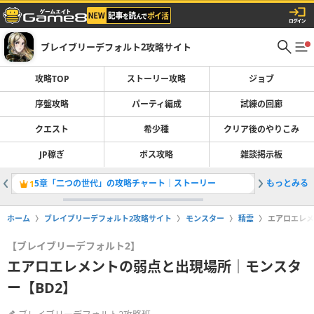
ブレイブリーデフォルト2攻略サイト
攻略TOP
ストーリー攻略
ジョブ
序盤攻略
パーティ編成
試練の回廊
クエスト
希少種
クリア後のやりこみ
JP稼ぎ
ボス攻略
雑談掲示板
5章「二つの世代」の攻略チャート｜ストーリー
もっとみる
限界を超
1
2
ホーム
ブレイブリーデフォルト2攻略サイト
モンスター
精霊
エアロエレメ
【ブレイブリーデフォルト2】
エアロエレメントの弱点と出現場所｜モンスタ
ー【BD2】