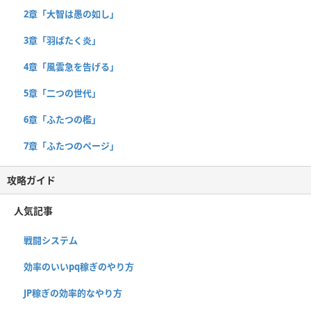
2章「大智は愚の如し」
3章「羽ばたく炎」
4章「風雲急を告げる」
5章「二つの世代」
6章「ふたつの檻」
7章「ふたつのページ」
攻略ガイド
人気記事
戦闘システム
効率のいいpq稼ぎのやり方
JP稼ぎの効率的なやり方