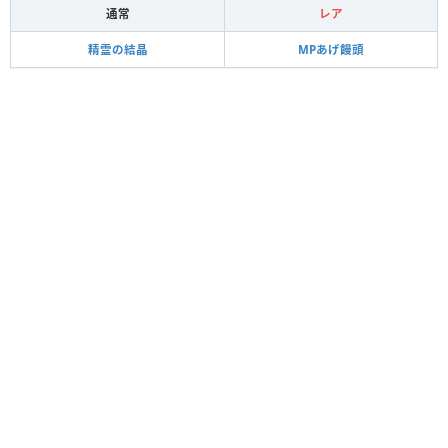
通常
レア
精霊の結晶
MPあげ饅頭