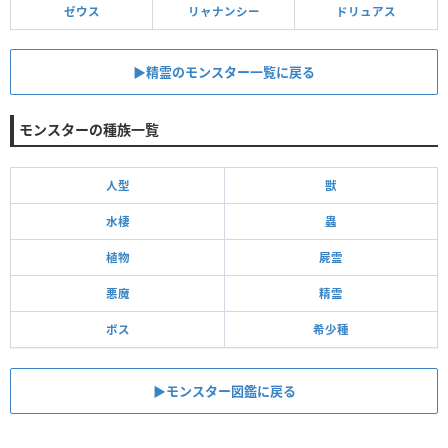
ゼウス
リャナンシー
ドリュアス
▶︎精霊のモンスター一覧に戻る
モンスターの種族一覧
人型
獣
水棲
蟲
植物
屍霊
悪魔
精霊
ボス
希少種
▶モンスター図鑑に戻る