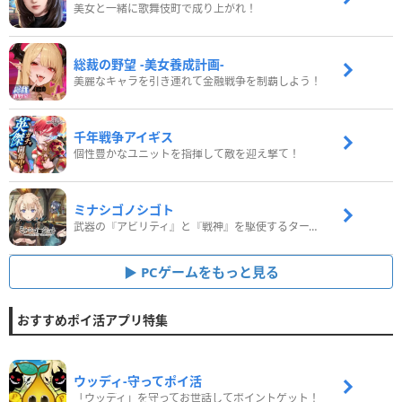
美女と一緒に歌舞伎町で成り上がれ！
総裁の野望 -美女養成計画-
美麗なキャラを引き連れて金融戦争を制覇しよう！
千年戦争アイギス
個性豊かなユニットを指揮して敵を迎え撃て！
ミナシゴノシゴト
武器の『アビリティ』と『戦神』を駆使するターン制コマンドバトルRPG！
PCゲームをもっと見る
おすすめポイ活アプリ特集
ウッディ‐守ってポイ活
「ウッディ」を守ってお世話してポイントゲット！