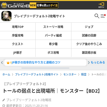
ブレイブリーデフォルト2攻略サイト
攻略TOP
ストーリー攻略
ジョブ
序盤攻略
パーティ編成
試練の回廊
クエスト
希少種
クリア後のやりこみ
JP稼ぎ
ボス攻略
雑談掲示板
JP稼ぎの効率的なやり方と連戦のコツ
もっとみる
記憶の泉
1
2
ホーム
ブレイブリーデフォルト2攻略サイト
モンスター
精霊
トールの弱点
【ブレイブリーデフォルト2】
トールの弱点と出現場所｜モンスター【BD2】
ブレイブリーデフォルト2攻略班
最終更新日：2025.11.20 21:16