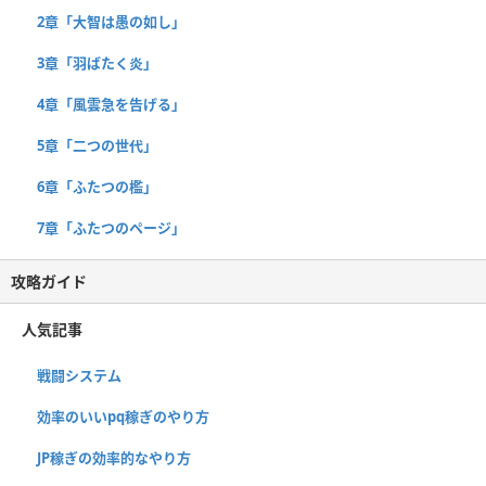
2章「大智は愚の如し」
3章「羽ばたく炎」
4章「風雲急を告げる」
5章「二つの世代」
6章「ふたつの檻」
7章「ふたつのページ」
攻略ガイド
人気記事
戦闘システム
効率のいいpq稼ぎのやり方
JP稼ぎの効率的なやり方