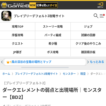
ブレイブリーデフォルト2攻略サイト
攻略TOP
ストーリー攻略
ジョブ
序盤攻略
パーティ編成
試練の回廊
クエスト
希少種
クリア後のやりこみ
JP稼ぎ
ボス攻略
雑談掲示板
風の渓谷の宝箱の場所とマップ
もっとみる
試練の回
1
2
ホーム
ブレイブリーデフォルト2攻略サイト
モンスター
精霊
ダークエレメ
【ブレイブリーデフォルト2】
ダークエレメントの弱点と出現場所｜モンスタ
ー【BD2】