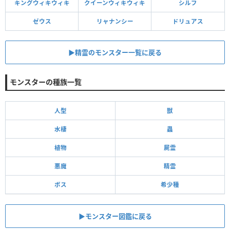
キングウィキウィキ
クイーンウィキウィキ
シルフ
ゼウス
リャナンシー
ドリュアス
▶︎精霊のモンスター一覧に戻る
モンスターの種族一覧
人型
獣
水棲
蟲
植物
屍霊
悪魔
精霊
ボス
希少種
▶モンスター図鑑に戻る