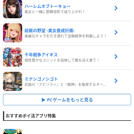
ハーレムオブトーキョー
美女と一緒に歌舞伎町で成り上がれ！
総裁の野望 -美女養成計画-
美麗なキャラを引き連れて金融戦争を制覇しよう！
千年戦争アイギス
個性豊かなユニットを指揮して敵を迎え撃て！
ミナシゴノシゴト
武器の『アビリティ』と『戦神』を駆使するターン制コマンドバトルRPG！
PCゲームをもっと見る
おすすめポイ活アプリ特集