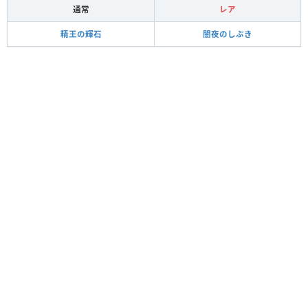
通常
レア
精王の輝石
闇夜のしぶき