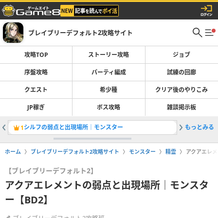
ブレイブリーデフォルト2攻略サイト
攻略TOP
ストーリー攻略
ジョブ
序盤攻略
パーティ編成
試練の回廊
クエスト
希少種
クリア後のやりこみ
JP稼ぎ
ボス攻略
雑談掲示板
シルフの弱点と出現場所｜モンスター
もっとみる
ヴァンガ
1
2
ホーム
ブレイブリーデフォルト2攻略サイト
モンスター
精霊
アクアエレメ
【ブレイブリーデフォルト2】
アクアエレメントの弱点と出現場所｜モンスタ
ー【BD2】