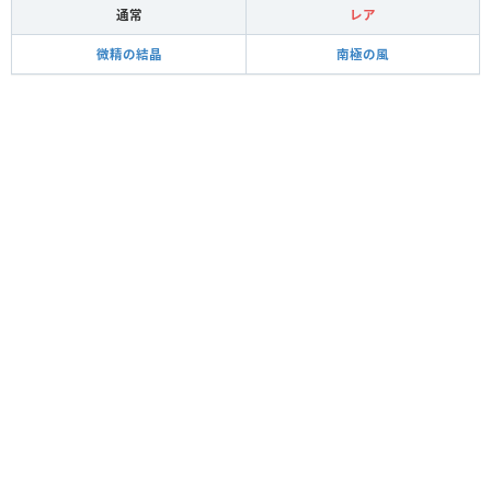
通常
レア
微精の結晶
南極の風