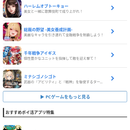
ハーレムオブトーキョー
美女と一緒に歌舞伎町で成り上がれ！
総裁の野望 -美女養成計画-
美麗なキャラを引き連れて金融戦争を制覇しよう！
千年戦争アイギス
個性豊かなユニットを指揮して敵を迎え撃て！
ミナシゴノシゴト
武器の『アビリティ』と『戦神』を駆使するターン制コマンドバトルRPG！
PCゲームをもっと見る
おすすめポイ活アプリ特集