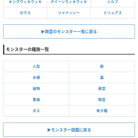
キングウィキウィキ
クイーンウィキウィキ
シルフ
ゼウス
リャナンシー
ドリュアス
▶︎精霊のモンスター一覧に戻る
モンスターの種族一覧
人型
獣
水棲
蟲
植物
屍霊
悪魔
精霊
ボス
希少種
▶モンスター図鑑に戻る