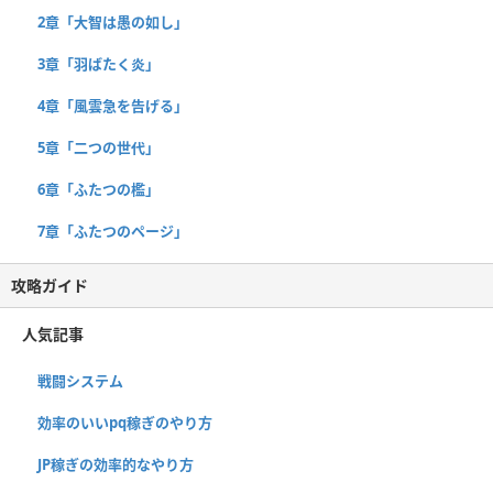
2章「大智は愚の如し」
3章「羽ばたく炎」
4章「風雲急を告げる」
5章「二つの世代」
6章「ふたつの檻」
7章「ふたつのページ」
攻略ガイド
人気記事
戦闘システム
効率のいいpq稼ぎのやり方
JP稼ぎの効率的なやり方