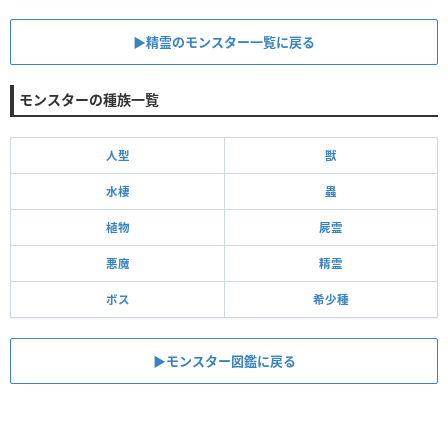
▶︎精霊のモンスター一覧に戻る
モンスターの種族一覧
人型
獣
水棲
蟲
植物
屍霊
悪魔
精霊
ボス
希少種
▶モンスター図鑑に戻る