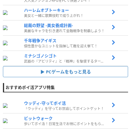
大人気アクションRPGをPCで快適プレイ！
ハーレムオブトーキョー
美女と一緒に歌舞伎町で成り上がれ！
総裁の野望 -美女養成計画-
美麗なキャラを引き連れて金融戦争を制覇しよう！
千年戦争アイギス
個性豊かなユニットを指揮して敵を迎え撃て！
ミナシゴノシゴト
武器の『アビリティ』と『戦神』を駆使するターン制コマンドバトルRPG！
PCゲームをもっと見る
おすすめポイ活アプリ特集
ウッディ‐守ってポイ活
「ウッディ」を守ってお世話してポイントゲット！
ビットウォーク
歩いてポイ活！日常生活でお得にポイントをもらおう