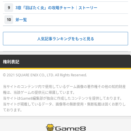
9
3章「羽ばたく炎」の攻略チャート｜ストーリー
10
斧一覧
人気記事ランキングをもっと見る
権利表記
© 2021 SQUARE ENIX CO., LTD. All Rights Reserved.
当サイトのコンテンツ内で使用しているゲーム画像の著作権その他の知的財産
権は、当該ゲームの提供元に帰属しています。
当サイトはGame8編集部が独自に作成したコンテンツを提供しております。
当サイトが掲載しているデータ、画像等の無断使用・無断転載は固くお断りし
ております。