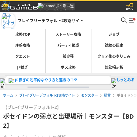
ブレイブリーデフォルト2攻略サイト
攻略TOP
ストーリー攻略
ジョブ
序盤攻略
パーティ編成
試練の回廊
クエスト
希少種
クリア後のやりこみ
JP稼ぎ
ボス攻略
雑談掲示板
JP稼ぎの効率的なやり方と連戦のコツ
もっとみる
記憶の泉
1
2
ホーム
ブレイブリーデフォルト2攻略サイト
モンスター
精霊
ポセイドンの
【ブレイブリーデフォルト2】
ポセイドンの弱点と出現場所｜モンスター【BD
2】