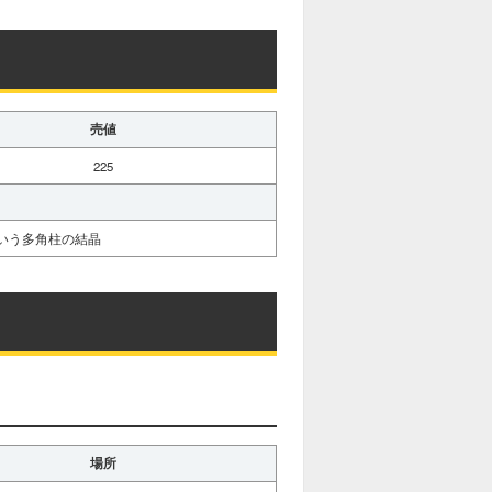
売値
225
いう多角柱の結晶
場所