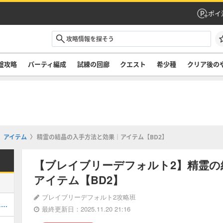
ポイ
盤攻略
パーティ編成
試練の回廊
クエスト
希少種
クリア後の
アイテム
精霊の結晶の入手方法と効果｜アイテム【BD2】
【ブレイブリーデフォルト2】精霊の
アイテム【BD2】
ブレイブリーデフォルト2攻略班
6章「ふたつの檻」の攻略チャート｜ストーリー
最終更新日：2025.11.20 21:16