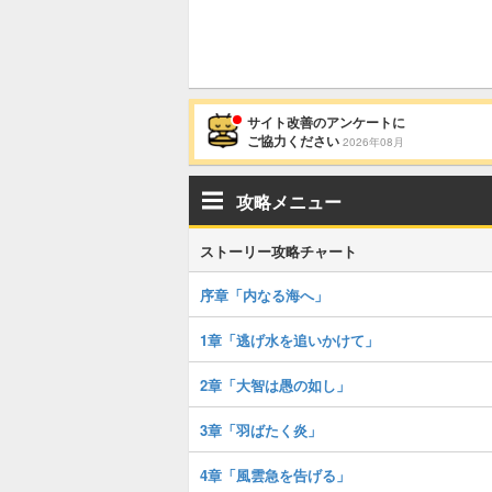
サイト改善のアンケートに
ご協力ください
2026年08月
攻略メニュー
ストーリー攻略チャート
序章「内なる海へ」
1章「逃げ水を追いかけて」
2章「大智は愚の如し」
3章「羽ばたく炎」
4章「風雲急を告げる」