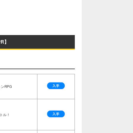
R】
ンRPG
トル！