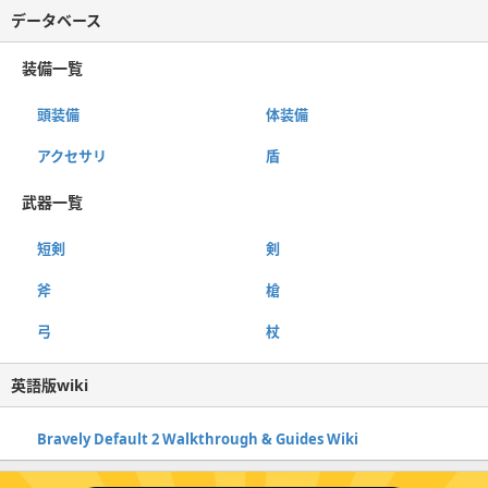
データベース
装備一覧
頭装備
体装備
アクセサリ
盾
武器一覧
短剣
剣
斧
槍
弓
杖
英語版wiki
Bravely Default 2 Walkthrough & Guides Wiki