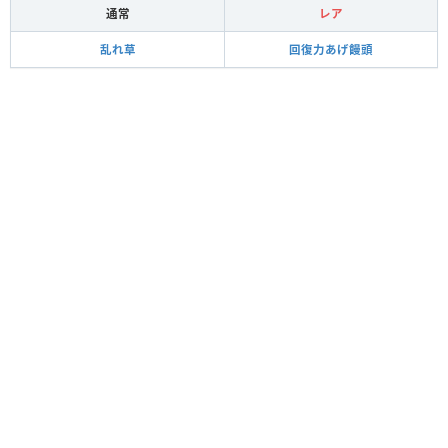
通常
レア
乱れ草
回復力あげ饅頭