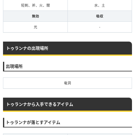
短剣、斧、火、闇
水、土
無効
吸収
光
-
トゥランナの出現場所
出現場所
竜洞
トゥランナから入手できるアイテム
トゥランナが落とすアイテム