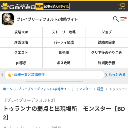
ブレイブリーデフォルト2攻略サイト
攻略TOP
ストーリー攻略
ジョブ
序盤攻略
パーティ編成
試練の回廊
クエスト
希少種
クリア後のやりこみ
JP稼ぎ
ボス攻略
雑談掲示板
武器一覧と装備適性
もっとみる
ストーリ
1
2
ホーム
ブレイブリーデフォルト2攻略サイト
モンスター
精霊
トゥランナの
【ブレイブリーデフォルト2】
トゥランナの弱点と出現場所｜モンスター【BD
2】