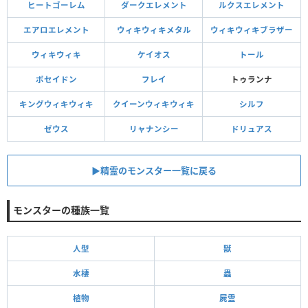
ヒートゴーレム
ダークエレメント
ルクスエレメント
エアロエレメント
ウィキウィキメタル
ウィキウィキブラザー
ウィキウィキ
ケイオス
トール
ポセイドン
フレイ
トゥランナ
キングウィキウィキ
クイーンウィキウィキ
シルフ
ゼウス
リャナンシー
ドリュアス
▶︎精霊のモンスター一覧に戻る
モンスターの種族一覧
人型
獣
水棲
蟲
植物
屍霊