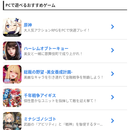
PCで遊べるおすすめゲーム
原神
大人気アクションRPGをPCで快適プレイ！
ハーレムオブトーキョー
美女と一緒に歌舞伎町で成り上がれ！
総裁の野望 -美女養成計画-
美麗なキャラを引き連れて金融戦争を制覇しよう！
千年戦争アイギス
個性豊かなユニットを指揮して敵を迎え撃て！
ミナシゴノシゴト
武器の『アビリティ』と『戦神』を駆使するターン制コマンドバトルRPG！