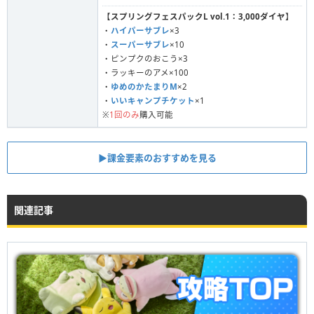
【
スプリングフェスパックL vol.1：3,000ダイヤ
】
・
ハイパーサブレ
×3
・
スーパーサブレ
×10
・ピンプクのおこう×3
・ラッキーのアメ×100
・
ゆめのかたまりM
×2
・
いいキャンプチケット
×1
※
1回のみ
購入可能
▶︎課金要素のおすすめを見る
関連記事