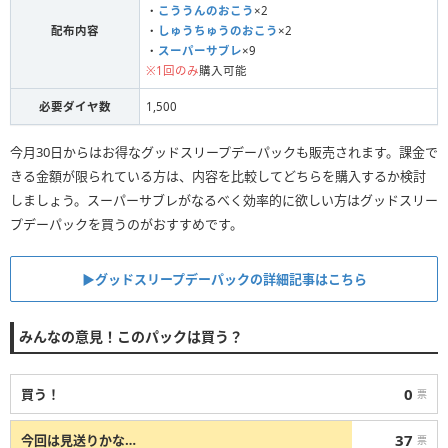
・
こううんのおこう
×2
配布内容
・
しゅうちゅうのおこう
×2
・
スーパーサブレ
×9
※1回のみ
購入可能
必要ダイヤ数
1,500
今月30日からはお得なグッドスリープデーパックも販売されます。課金で
きる金額が限られている方は、内容を比較してどちらを購入するか検討
しましょう。スーパーサブレがなるべく効率的に欲しい方はグッドスリー
プデーパックを買うのがおすすめです。
▶︎グッドスリープデーパックの詳細記事はこちら
みんなの意見！このパックは買う？
0
買う！
票
37
今回は見送りかな…
票