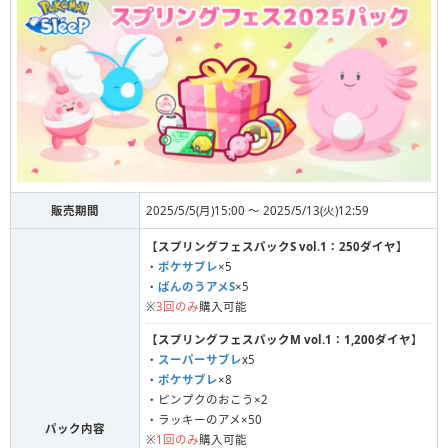
販売期間
2025/5/5(月)15:00 ～ 2025/5/13(火)12:59
【
スプリングフェスパックS vol.1：250ダイヤ
】
・
ポケサブレ
×5
・
ばんのうアメS
×5
※
3回のみ
購入可能
【
スプリングフェスパックM vol.1：1,200ダイヤ
】
・
スーパーサブレ
x5
・
ポケサブレ
×8
・ピンプクのおこう×2
・ラッキーのアメ×50
パック内容
※
1回のみ
購入可能