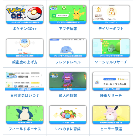
ポケモンGO++
アプデ情報
デイリーギフト
親密度の上げ方
フレンドレベル
ソーシャルリサーチ
最大所持数
日付変更はいつ？
睡眠リサーチ
フィールドボーナス
いつのまに育成
ヒーラー厳選