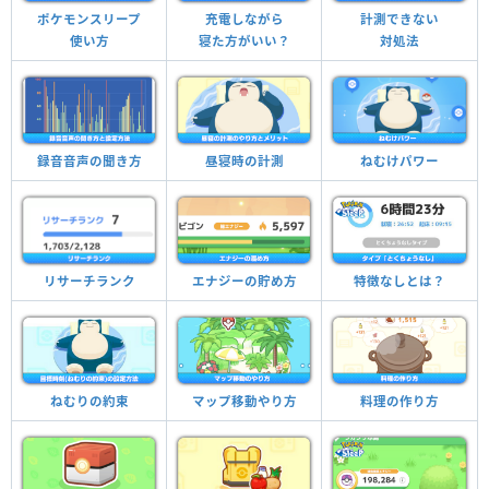
ポケモンスリープ
充電しながら
計測できない
使い方
寝た方がいい？
対処法
録音音声の聞き方
昼寝時の計測
ねむけパワー
エナジーの貯め方
リサーチランク
特徴なしとは？
ねむりの約束
マップ移動やり方
料理の作り方