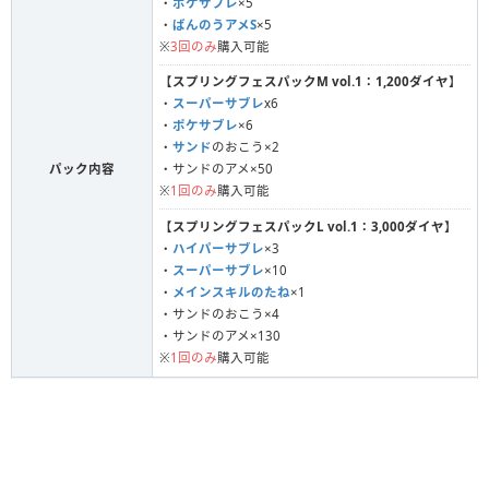
・
ポケサブレ
×5
・
ばんのうアメS
×5
※
3回のみ
購入可能
【
スプリングフェスパックM vol.1：1,200ダイヤ
】
・
スーパーサブレ
x6
・
ポケサブレ
×6
・
サンド
のおこう×2
パック内容
・サンドのアメ×50
※
1回のみ
購入可能
【
スプリングフェスパックL vol.1：3,000ダイヤ
】
・
ハイパーサブレ
×3
・
スーパーサブレ
×10
・
メインスキルのたね
×1
・サンドのおこう×4
・サンドのアメ×130
※
1回のみ
購入可能