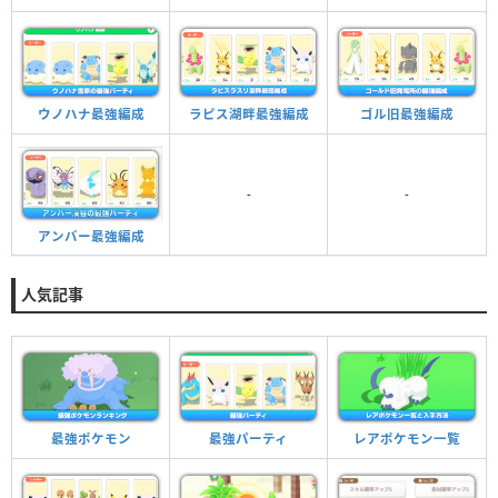
ウノハナ最強編成
ラピス湖畔最強編成
ゴル旧最強編成
-
-
アンバー最強編成
人気記事
最強ポケモン
最強パーティ
レアポケモン一覧