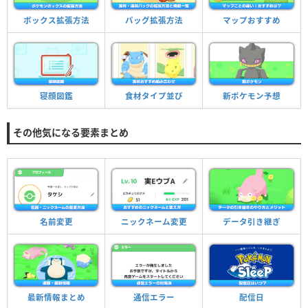
ボックス拡張方法
バッグ拡張方法
マップおすすめ
寝顔図鑑
食材タイプ並び
新ポケモン予想
その他気になる要素まとめ
名前変更
ニックネーム変更
データ引き継ぎ
最新情報まとめ
通信エラー
配信日