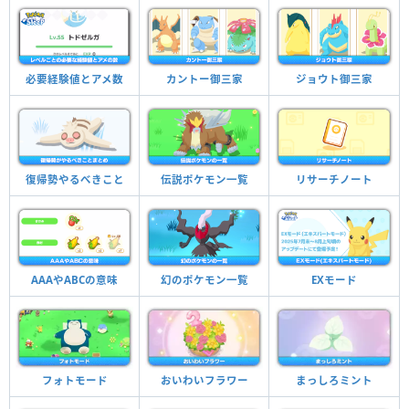
必要経験値とアメ数
カントー御三家
ジョウト御三家
復帰勢やるべきこと
伝説ポケモン一覧
リサーチノート
AAAやABCの意味
幻のポケモン一覧
EXモード
フォトモード
おいわいフラワー
まっしろミント