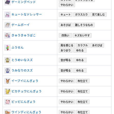
ゲーミングベッド
やわらかい
キュートなドレッサー
キュート
ガラス入り
見て楽しむ
ゲームボーイ
あそびば
難しそうなもの
きゅうきゅうばこ
四角い
キズをいやす
風を感じる
カラフル
あそびば
ふうせん
あつまり
ゆれる
とうめいなスズ
音が鳴る
ゆれる
うみなりのスズ
音が鳴る
ゆれる
イーブイにんぎょう
やわらかい
布仕立て
ピカチュウにんぎょう
やわらかい
布仕立て
ピッピにんぎょう
やわらかい
布仕立て
ウインディにんぎょう
やわらかい
布仕立て