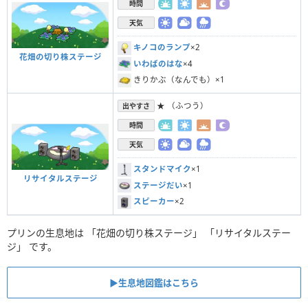
時間
天気
キノコのランプ
×2
花畑の切り株ステージ
いわばのはな
×4
きりかぶ（なんでも）×1
★ （ふつう）
出やすさ
時間
天気
スタンドマイク
×1
リサイタルステージ
ステージだい
×1
スピーカー
×2
プリンの生息地は 「花畑の切り株ステージ」 「リサイタルステー
ジ」 です。
▶︎生息地図鑑はこちら