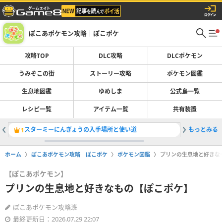
ぽこあポケモン攻略｜ぽこポケ
攻略TOP
DLC攻略
DLCポケモン
うみぞこの街
ストーリー攻略
ポケモン図鑑
生息地図鑑
ゆめしま
公式島一覧
レシピ一覧
アイテム一覧
共有装置
スターミーにんぎょうの入手場所と使い道
もっとみる
ブクブク
1
2
ホーム
ぽこあポケモン攻略｜ぽこポケ
ポケモン図鑑
プリンの生息地と好きな
【ぽこあポケモン】
プリンの生息地と好きなもの【ぽこポケ】
ぽこあポケモン攻略班
最終更新日：2026.07.29 22:07