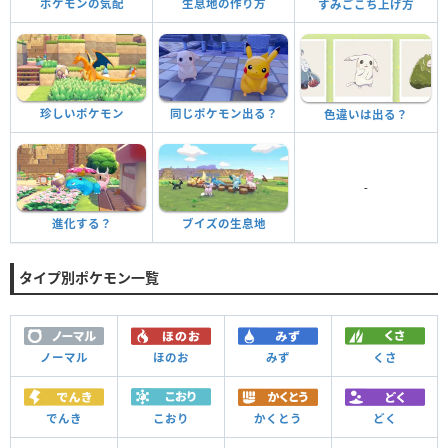
ポケモンの気配
生息地の作り方
すみごこち上げ方
珍しいポケモン
同じポケモン出る？
色違いは出る？
-
進化する？
ブイズの生息地
タイプ別ポケモン一覧
ノーマル
ほのお
みず
くさ
でんき
こおり
かくとう
どく