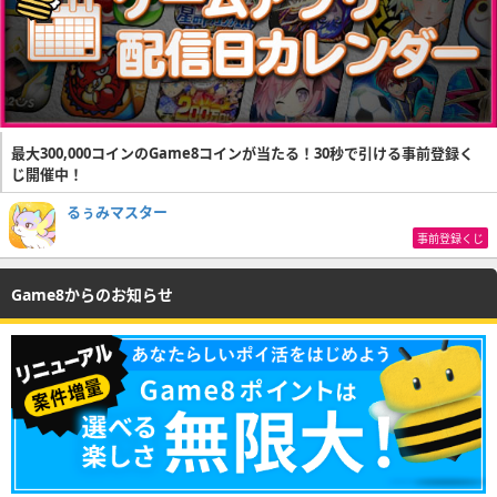
最大300,000コインのGame8コインが当たる！30秒で引ける事前登録く
じ開催中！
るぅみマスター
事前登録くじ
Game8からのお知らせ