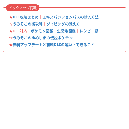
ピックアップ情報
★
DLC攻略まとめ
｜
エキスパンションパスの購入方法
☆
うみぞこの街攻略
｜
ダイビングの覚え方
★DLC対応：
ポケモン図鑑
｜
生息地図鑑
｜
レシピ一覧
☆
うみぞこのゆめしまの伝説ポケモン
★
無料アップデートと有料DLCの違い・できること