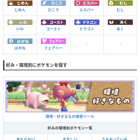
じめん
ひこう
エスパー
むし
いわ
ゴースト
ドラゴン
あく
-
-
はがね
フェアリー
好み・環境別にポケモンを探す
環境・好きなもの検索ツール
好みの環境別ポケモン一覧
あたたかい
すずしい
うるおっている