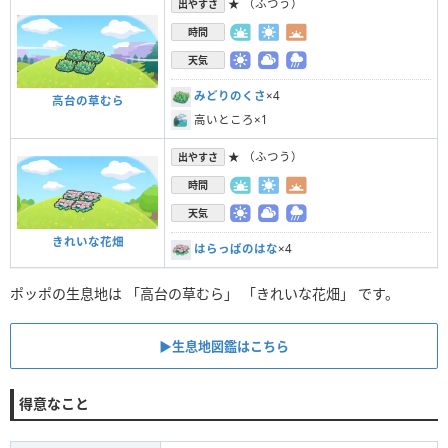
★ （ふつう）
出やすさ
時間
天気
みどりのくさ
×4
高台の草むら
高いところ×1
★ （ふつう）
出やすさ
時間
天気
きれいな花畑
はらっぱのはな
×4
ポッポの生息地は 「高台の草むら」 「きれいな花畑」 です。
▶︎生息地図鑑はこちら
得意なこと