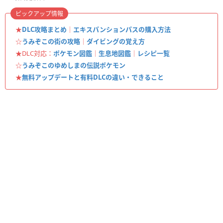
ピックアップ情報
★
DLC攻略まとめ
｜
エキスパンションパスの購入方法
☆
うみぞこの街の攻略
｜
ダイビングの覚え方
★DLC対応：
ポケモン図鑑
｜
生息地図鑑
｜
レシピ一覧
☆
うみぞこのゆめしまの伝説ポケモン
★
無料アップデートと有料DLCの違い・できること