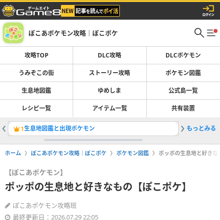
ぽこあポケモン攻略｜ぽこポケ
攻略TOP
DLC攻略
DLCポケモン
うみぞこの街
ストーリー攻略
ポケモン図鑑
生息地図鑑
ゆめしま
公式島一覧
レシピ一覧
アイテム一覧
共有装置
生息地図鑑と出現ポケモン
もっとみる
ブクブク
1
2
ホーム
ぽこあポケモン攻略｜ぽこポケ
ポケモン図鑑
ポッポの生息地と好きな
【ぽこあポケモン】
ポッポの生息地と好きなもの【ぽこポケ】
ぽこあポケモン攻略班
最終更新日：2026.07.29 22:05