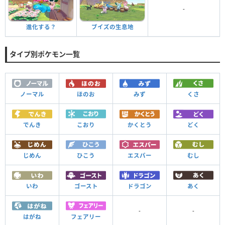
-
進化する？
ブイズの生息地
タイプ別ポケモン一覧
ノーマル
ほのお
みず
くさ
でんき
こおり
かくとう
どく
じめん
ひこう
エスパー
むし
いわ
ゴースト
ドラゴン
あく
-
-
はがね
フェアリー