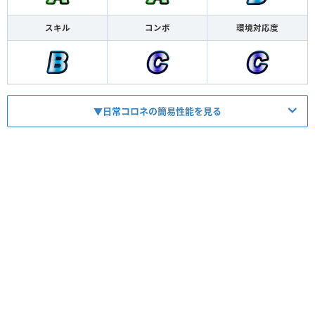
スキル
コンボ
環境対応度
▼日常コロネの簡易性能を見る
HP
1470
ATK
1105
【
蝕毒
】
スキル
3ターン450毒+10%デバフ
【
アビス
】
コンボ
1000毒+400吸収アビス