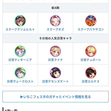
新A駒
スクープクリムヒルト
スクープオズ
スクープパラサゴン
その他の人気日常キャラ
日常ティターニア
日常クイナ
日常テュポーン
日常ヴェークロスト
日常デモンズゲート
日常エルケス
▶︎いちこフェスタのガチャとイベント情報を見る
A駒一覧