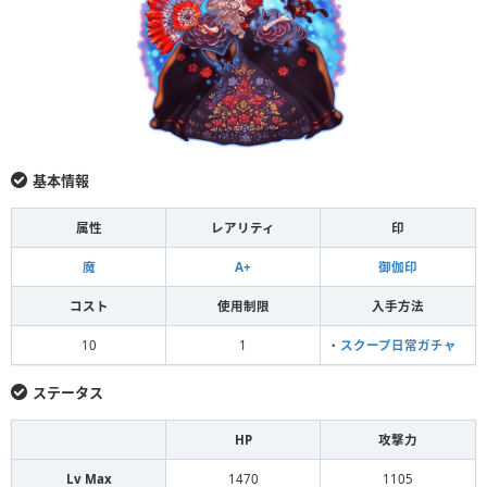
基本情報
属性
レアリティ
印
魔
A+
御伽印
コスト
使用制限
入手方法
10
1
・
スクープ日常ガチャ
ステータス
HP
攻撃力
Lv Max
1470
1105