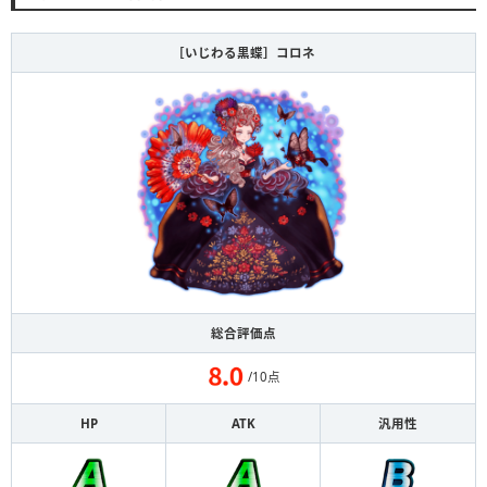
［いじわる黒蝶］コロネ
総合評価点
/10点
HP
ATK
汎用性