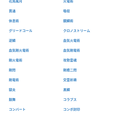
花鳥風月
火竜術
貫通
吸収
休息術
鏡鱗術
グリードコール
クロノストリーム
逆鱗
血気火竜術
血気剛火竜術
血気剛竜術
剛火竜術
攻勢霊魂
剛閃
剛癒二閃
剛竜術
交霊祈祷
獄炎
黒鱗
鼓舞
コラプス
コンバート
コンボ封印