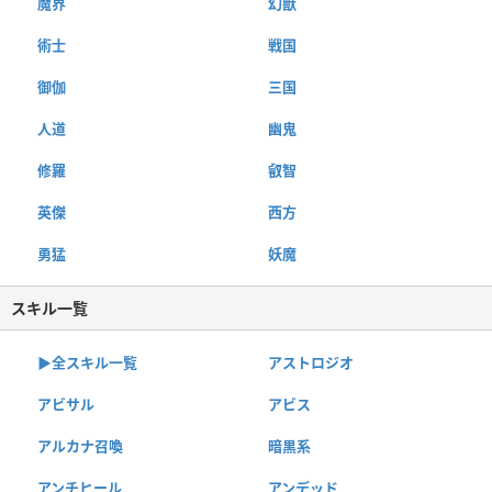
魔界
幻獣
術士
戦国
御伽
三国
人道
幽鬼
修羅
叡智
英傑
西方
勇猛
妖魔
スキル一覧
▶︎全スキル一覧
アストロジオ
アビサル
アビス
アルカナ召喚
暗黒系
アンチヒール
アンデッド