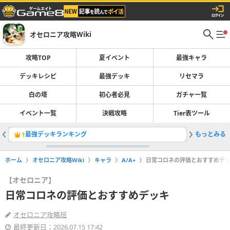
オセロニア攻略Wiki
攻略TOP
夏イベント
最強キャラ
デッキレシピ
最強デッキ
リセマラ
白の塔
初心者必見
ガチャ一覧
イベント一覧
決戦攻略
Tier表ツール
最強デッキランキング
もっとみる
1
2
ホーム
オセロニア攻略Wiki
キャラ
A/A+
日常コロネの評価とおすすめデ
【オセロニア】
日常コロネの評価とおすすめデッキ
オセロニア攻略班
最終更新日：2026.07.15 17:42