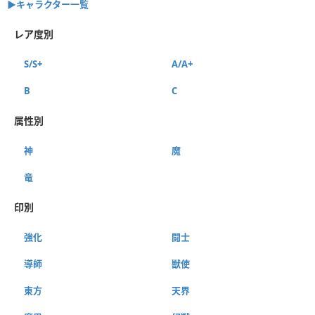
▶︎キャラクター一覧
レア度別
S/S+
A/A+
B
C
属性別
神
魔
竜
印別
強化
闘士
導師
獣使
東方
天界