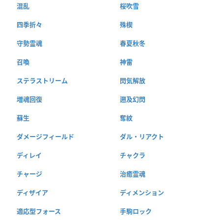
混乱
桜吹雪
四季折々
殊楔
守勢霊魂
春夏秋冬
召喚
神雷
ステラストリーム
閃気解放
増魂回復
遡及幻閃
蘇生
奪紋
ダメージフィールド
ダル・リアクト
ディレイ
チャクラ
チャージ
治癒霊魂
ディザイア
ディメンション
適応型フォース
手駒ロック