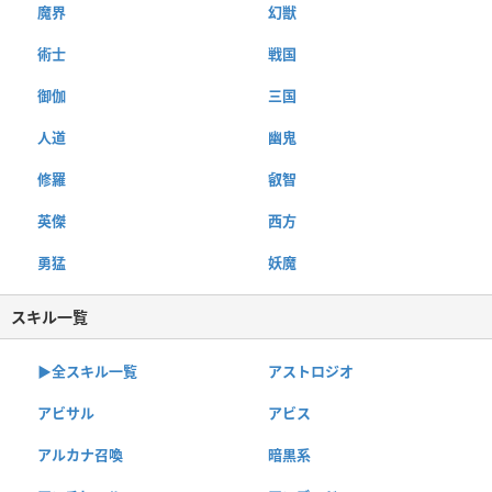
魔界
幻獣
術士
戦国
御伽
三国
人道
幽鬼
修羅
叡智
英傑
西方
勇猛
妖魔
スキル一覧
▶︎全スキル一覧
アストロジオ
アビサル
アビス
アルカナ召喚
暗黒系