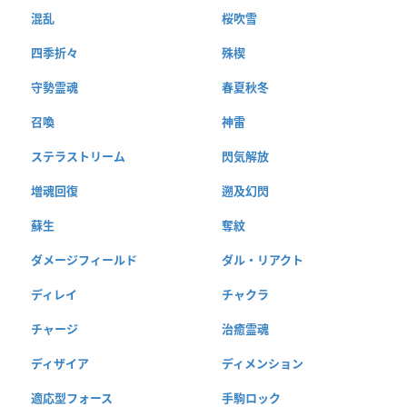
混乱
桜吹雪
四季折々
殊楔
守勢霊魂
春夏秋冬
召喚
神雷
ステラストリーム
閃気解放
増魂回復
遡及幻閃
蘇生
奪紋
ダメージフィールド
ダル・リアクト
ディレイ
チャクラ
チャージ
治癒霊魂
ディザイア
ディメンション
適応型フォース
手駒ロック