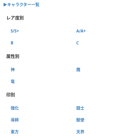
▶︎キャラクター一覧
レア度別
S/S+
A/A+
B
C
属性別
神
魔
竜
印別
強化
闘士
導師
獣使
東方
天界