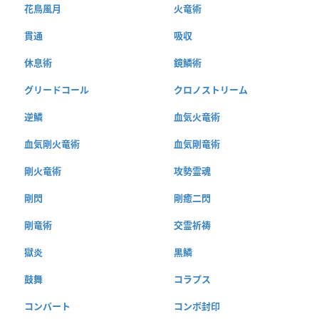
花鳥風月
火竜術
貫通
吸収
休息術
鏡鱗術
グリードコール
クロノストリーム
逆鱗
血気火竜術
血気剛火竜術
血気剛竜術
剛火竜術
攻勢霊魂
剛閃
剛癒二閃
剛竜術
交霊祈祷
獄炎
黒鱗
鼓舞
コラプス
コンバート
コンボ封印