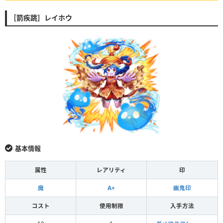
［箭疾跳］レイホウ
基本情報
属性
レアリティ
印
魔
A+
幽鬼印
コスト
使用制限
入手方法