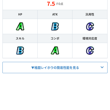
/10点
HP
ATK
汎用性
スキル
コンボ
環境対応度
▼格闘レイホウの簡易性能を見る
HP
1476
ATK
1066
【
マス変換
】
スキル
2T通常マス→敵用ダメBマス×2変換
【
毒
】
コンボ
相手キャラ×450最大1800毒