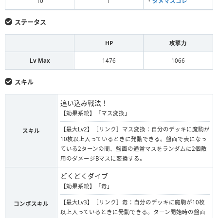
10
1
・
ダメマスコレ
ステータス
HP
攻撃力
Lv Max
1476
1066
スキル
追い込み戦法！
【効果系統】「マス変換」
【最大Lv2】［リンク］マス変換：自分のデッキに魔駒が
スキル
10枚以上入っているときに発動できる。盤面で表になっ
ている2ターンの間、盤面の通常マスをランダムに2個敵
用のダメージBマスに変換する。
どくどくダイブ
【効果系統】「毒」
【最大Lv3】［リンク］毒：自分のデッキに魔駒が10枚
コンボスキル
以上入っているときに発動できる。ターン開始時の盤面