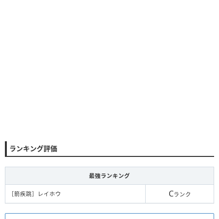
ランキング評価
最強ランキング
C
［箭疾跳］レイホウ
ランク