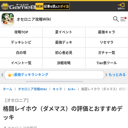
オセロニア攻略Wiki
攻略TOP
夏イベント
最強キャラ
デッキレシピ
最強デッキ
リセマラ
白の塔
初心者必見
ガチャ一覧
イベント一覧
決戦攻略
Tier表ツール
最強デッキランキング
もっとみる
コストリ
1
2
ホーム
オセロニア攻略Wiki
キャラ
A/A+
格闘レイホウ（ダメマス）の評
【オセロニア】
格闘レイホウ（ダメマス）の評価とおすすめデ
ッキ