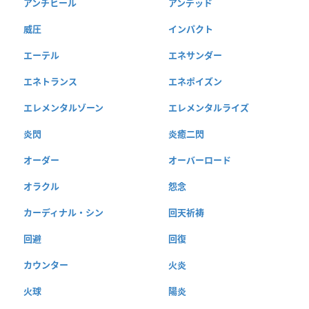
アンチヒール
アンデッド
威圧
インパクト
エーテル
エネサンダー
エネトランス
エネポイズン
エレメンタルゾーン
エレメンタルライズ
炎閃
炎癒二閃
オーダー
オーバーロード
オラクル
怨念
カーディナル・シン
回天祈祷
回避
回復
カウンター
火炎
火球
陽炎