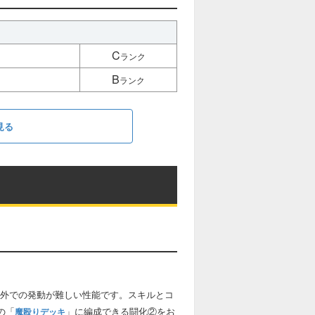
C
ランク
B
ランク
見る
外での発動が難しい性能です。スキルとコ
の「
」に編成できる闘化②をお
魔殴りデッキ