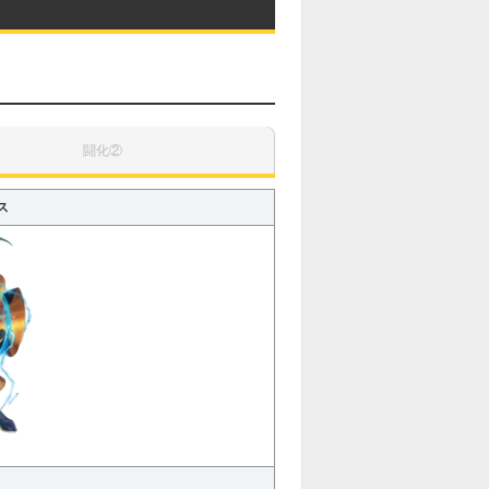
闘化②
ス