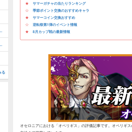
★
サマーガチャの当たりランキング
☆
季節ポイント交換のおすすめキャラ
★
サマーコイン交換おすすめ
☆
逆転祭第1弾のイベント情報
タ（夏）の評価とおすすめデッキ
★
8月カップ戦の最新情報
ィエの評価とおすすめデッキ
みる
オセロニアにおける「オペリギス」の評価記事です。オペリギス