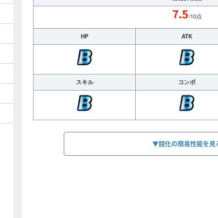
/10点
HP
ATK
スキル
コンボ
▼闘化の簡易性能を見
HP
1365
【
アビス
】
スキル
自魔駒2以上で1ターン1000毒+400吸収
【
】