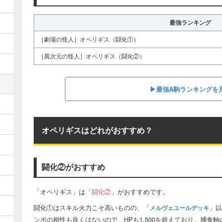
最強ランキング
［劇場の怪人］オペリギス（闘化①）
［異次元の怪人］オペリギス（闘化②）
▶︎最強A駒ランキングを
オペリギスはどれがおすすめ？
闘化②がおすすめ
「オペリギス」は「
闘化②
」がおすすめです。
闘化①はスキル火力こそ高いものの、「
」以
メルヴェユールデッキ
ンボの相性も良くはないので、HPも1,500を超えており、捕食軸