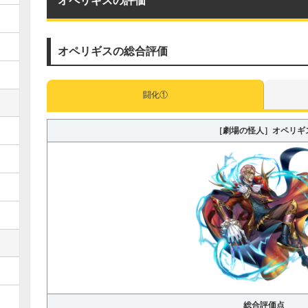
オペリギスの総合評価
闘化①
［劇場の怪人］オペリギ
総合評価点