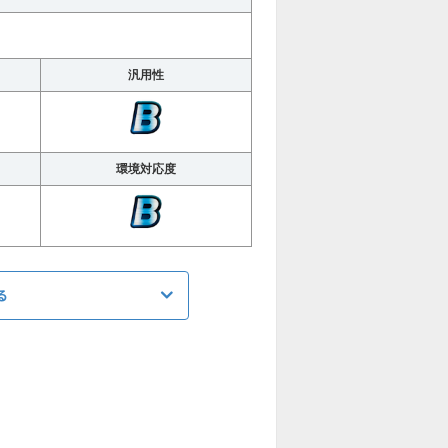
汎用性
環境対応度
る
ATK
1064