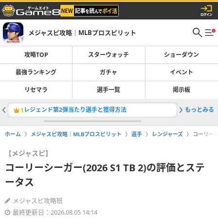
メジャスピ攻略｜MLBプロスピリット
攻略TOP
スターウォッチ
ショーダウン
最強ランキング
ガチャ
イベント
リセマラ
選手一覧
掲示板
レジェンド第2弾当たり選手と獲得方法
もっとみる
ラインサン
1
2
ホーム
メジャスピ攻略｜MLBプロスピリット
選手
レンジャーズ
コーリーシー
【メジャスピ】
コーリーシーガー(2026 S1 TB 2)の評価とステ
ータス
メジャスピ攻略班
最終更新日：2026.08.05 14:14