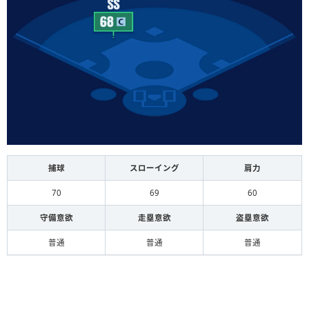
捕球
スローイング
肩力
70
69
60
守備意欲
走塁意欲
盗塁意欲
普通
普通
普通