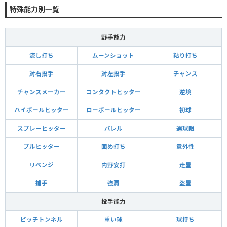
特殊能力別一覧
野手能力
流し打ち
ムーンショット
粘り打ち
対右投手
対左投手
チャンス
チャンスメーカー
コンタクトヒッター
逆境
ハイボールヒッター
ローボールヒッター
初球
スプレーヒッター
バレル
選球眼
プルヒッター
固め打ち
意外性
リベンジ
内野安打
走塁
捕手
強肩
盗塁
投手能力
ピッチトンネル
重い球
球持ち