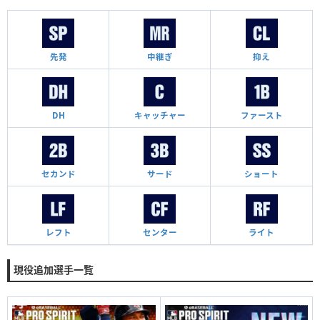
先発
中継ぎ
抑え
DH
キャッチャー
ファースト
セカンド
サード
ショート
レフト
センター
ライト
現役追加選手一覧