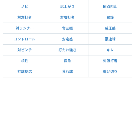
ノビ
尻上がり
同点阻止
対左打者
対右打者
援護
対ランナー
奪三振
威圧感
コントロール
安定感
豪速球
対ピンチ
打たれ強さ
キレ
根性
緩急
対強打者
打球反応
荒れ球
逃げ切り