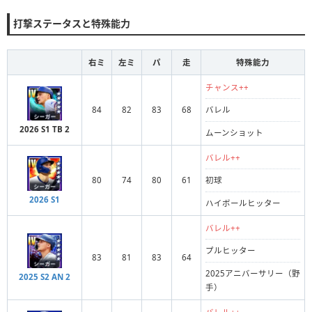
打撃ステータスと特殊能力
右ミ
左ミ
パ
走
特殊能力
チャンス++
84
82
83
68
バレル
2026 S1 TB 2
ムーンショット
バレル++
80
74
80
61
初球
2026 S1
ハイボールヒッター
バレル++
プルヒッター
83
81
83
64
2025アニバーサリー（野
2025 S2 AN 2
手）