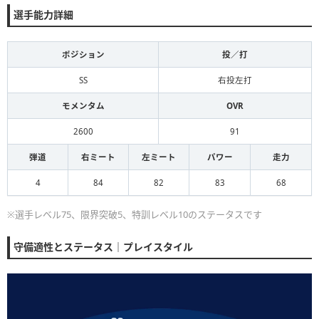
選手能力詳細
ポジション
投／打
SS
右投左打
モメンタム
OVR
2600
91
弾道
右ミート
左ミート
パワー
走力
4
84
82
83
68
※選手レベル75、限界突破5、特訓レベル10のステータスです
守備適性とステータス｜プレイスタイル