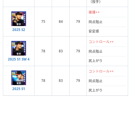
（投手）
援護++
75
84
79
同点阻止
2025 S2
安定感
コントロール++
78
83
79
同点阻止
2025 S1 SW 4
尻上がり
コントロール++
78
83
79
同点阻止
2025 S1
尻上がり