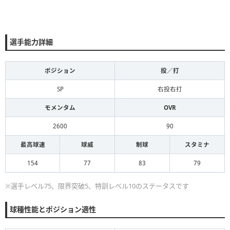
選手能力詳細
ポジション
投／打
SP
右投右打
モメンタム
OVR
2600
90
最高球速
球威
制球
スタミナ
154
77
83
79
※選手レベル75、限界突破5、特訓レベル10のステータスです
球種性能とポジション適性