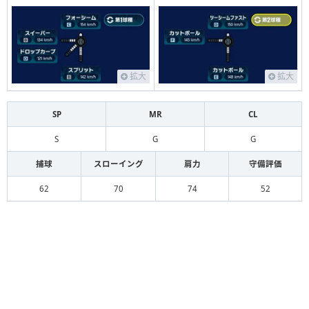
拡大
拡大
SP
MR
CL
S
G
G
捕球
スローイング
肩力
守備評価
62
70
74
52