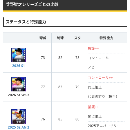
菅野智之シリーズごとの比較
ステータスと特殊能力
球威
制球
スタ
特殊能力
援護++
73
82
78
コントロール
2026 S1
ノビ
コントロール++
77
83
79
同点阻止
2026 S1 WS 2
代表の誇り（投手）
援護++
同点阻止
76
85
80
2025アニバーサリー
2025 S2 AN 2