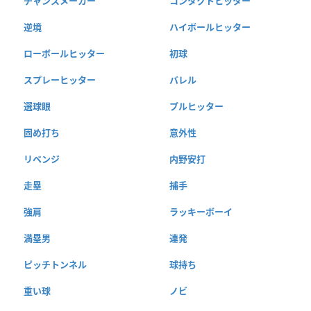
チャンスメーカー
コンタクトヒッター
逆境
ハイボールヒッター
ローボールヒッター
初球
スプレーヒッター
バレル
選球眼
プルヒッター
固め打ち
意外性
リベンジ
内野安打
走塁
捕手
強肩
ラッキーボーイ
満塁男
連発
ピッチトンネル
球持ち
重い球
ノビ