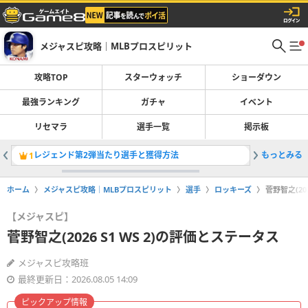
メジャスピ攻略｜MLBプロスピリット
攻略TOP
スターウォッチ
ショーダウン
最強ランキング
ガチャ
イベント
リセマラ
選手一覧
掲示板
レジェンド第2弾当たり選手と獲得方法
もっとみる
OTWお
1
2
ホーム
メジャスピ攻略｜MLBプロスピリット
選手
ロッキーズ
菅野智之(20
【メジャスピ】
菅野智之(2026 S1 WS 2)の評価とステータス
メジャスピ攻略班
最終更新日：2026.08.05 14:09
ピックアップ情報