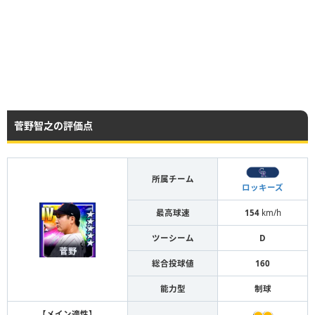
菅野智之の評価点
所属チーム
ロッキーズ
最高球速
154
km/h
ツーシーム
D
総合投球値
160
能力型
制球
【メイン適性】