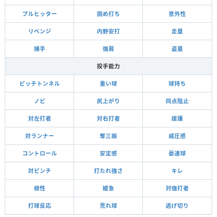
プルヒッター
固め打ち
意外性
リベンジ
内野安打
走塁
捕手
強肩
盗塁
投手能力
ピッチトンネル
重い球
球持ち
ノビ
尻上がり
同点阻止
対左打者
対右打者
援護
対ランナー
奪三振
威圧感
コントロール
安定感
豪速球
対ピンチ
打たれ強さ
キレ
根性
緩急
対強打者
打球反応
荒れ球
逃げ切り