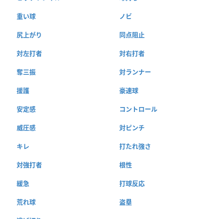
重い球
ノビ
尻上がり
同点阻止
対左打者
対右打者
奪三振
対ランナー
援護
豪速球
安定感
コントロール
威圧感
対ピンチ
キレ
打たれ強さ
対強打者
根性
緩急
打球反応
荒れ球
盗塁