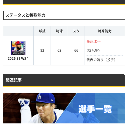
ステータスと特殊能力
球威
制球
スタ
特殊能力
豪速球++
82
63
66
逃げ切り
2026 S1 WS 1
代表の誇り（投手）
関連記事