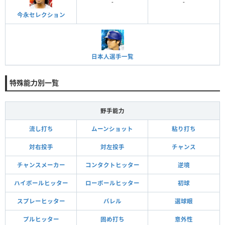
-
-
今永セレクション
日本人選手一覧
特殊能力別一覧
野手能力
流し打ち
ムーンショット
粘り打ち
対右投手
対左投手
チャンス
チャンスメーカー
コンタクトヒッター
逆境
ハイボールヒッター
ローボールヒッター
初球
スプレーヒッター
バレル
選球眼
プルヒッター
固め打ち
意外性