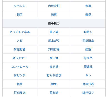
リベンジ
内野安打
走塁
捕手
強肩
盗塁
投手能力
ピッチトンネル
重い球
球持ち
ノビ
尻上がり
同点阻止
対左打者
対右打者
援護
対ランナー
奪三振
威圧感
コントロール
安定感
豪速球
対ピンチ
打たれ強さ
キレ
根性
緩急
対強打者
打球反応
荒れ球
逃げ切り