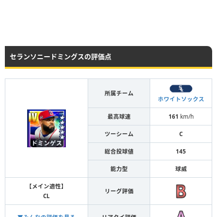
セランソニードミングスの評価点
所属チーム
ホワイトソックス
最高球速
161
km/h
ツーシーム
C
総合投球値
145
能力型
球威
【メイン適性】
リーグ評価
CL