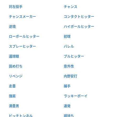
対左投手
チャンス
チャンスメーカー
コンタクトヒッター
逆境
ハイボールヒッター
ローボールヒッター
初球
スプレーヒッター
バレル
選球眼
プルヒッター
固め打ち
意外性
リベンジ
内野安打
走塁
捕手
強肩
ラッキーボーイ
満塁男
連発
ピッチトンネル
球持ち