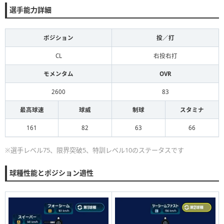
選手能力詳細
ポジション
投／打
CL
右投右打
モメンタム
OVR
2600
83
最高球速
球威
制球
スタミナ
161
82
63
66
※選手レベル75、限界突破5、特訓レベル10のステータスです
球種性能とポジション適性