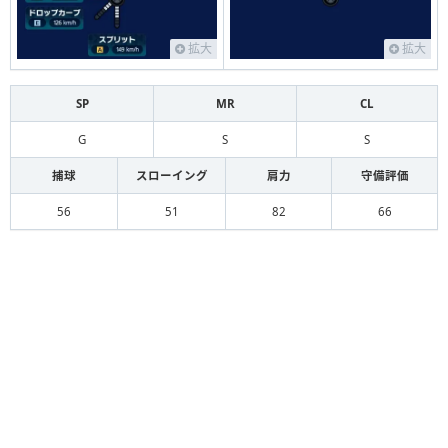
拡大
拡大
SP
MR
CL
G
S
S
捕球
スローイング
肩力
守備評価
56
51
82
66