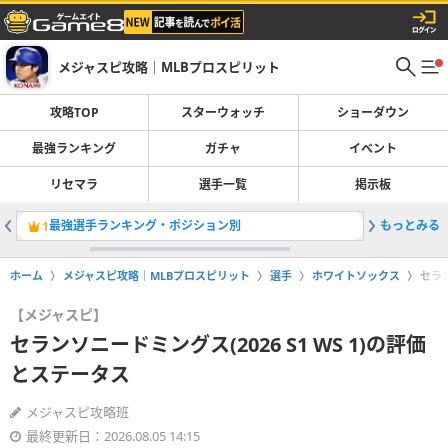
メジャスピ攻略｜MLBプロスピリット
攻略TOP
スターウォッチ
ショーダウン
最強ランキング
ガチャ
イベント
リセマラ
選手一覧
掲示板
最強選手ランキング・ポジション別
もっとみる
オールM
1
2
ホーム
メジャスピ攻略｜MLBプロスピリット
選手
ホワイトソックス
セラン
【メジャスピ】
セランソニードミングス(2026 S1 WS 1)の評価
とステータス
メジャスピ攻略班
最終更新日：2026.08.05 14:15