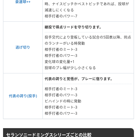
豪速球++
時、ナイスピッチかベストピッチであれば、投球が
減速しにくくなる
相手打者のパワー-7
継投で得点リードを守り切ります。
投手交代により登板している試合の5回表以降、同点
のランナーがいる時発動
逃げ切り
相手打者のミート-3
相手打者のパワー-3
変化球の変化量+1
投球のブレ幅が少し小さくなる
代表の誇りと覚悟が、プレーに宿ります。
相手打者のミート-3
相手打者のパワー-3
代表の誇り(投手)
ビハインドの時に発動
相手打者のミート-3
相手打者のパワー-3
セランソニードミングスシリーズごとの比較