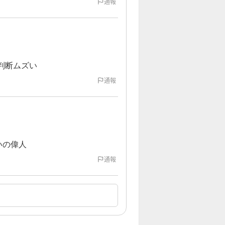
通報
判断ムズい
通報
いの偉人
通報