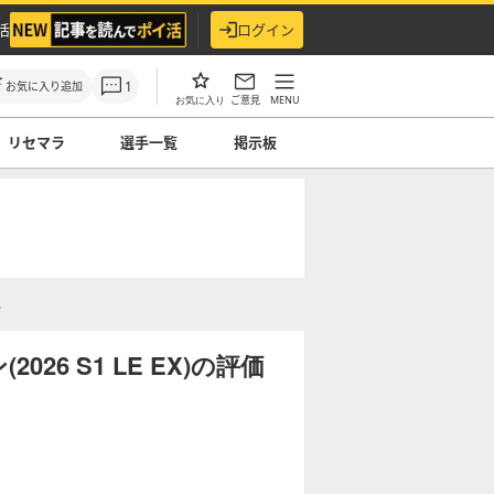
活
ログイン
1
お気に入り追加
ご意見
MENU
お気に入り
リセマラ
選手一覧
掲示板
ス
6 S1 LE EX)の評価