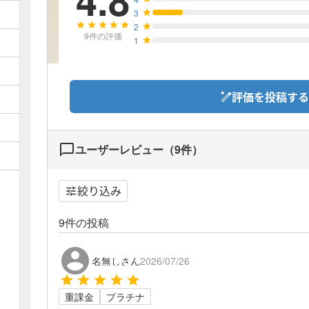
4.8
3
2
9
件の評価
1
評価を投稿する
ユーザーレビュー（
9
件）
絞り込み
9
件の投稿
名無しさん
2026/07/26
重課金
プラチナ