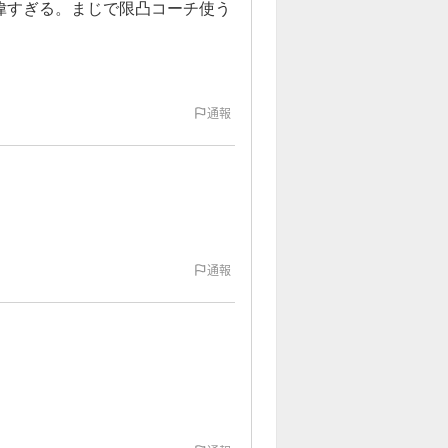
偉すぎる。まじで限凸コーチ使う
通報
通報