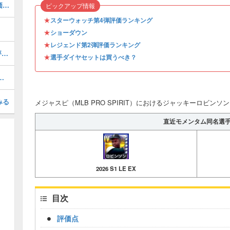
エディマシューズ(2026 S1 LE 2)の評価とステータス
ピックアップ情報
★
スターウォッチ第4弾評価ランキング
★
ショーダウン
★
レジェンド第2弾評価ランキング
イバンロドリゲス(2026 S1 LE EX)の評価とステータス
★
選手ダイヤセットは買うべき？
 S1 DH)の評価とステータス
みる
メジャスピ（MLB PRO SPIRIT）におけるジャッキーロビンソン(20
直近モメンタム同名選
2026 S1 LE EX
目次
評価点