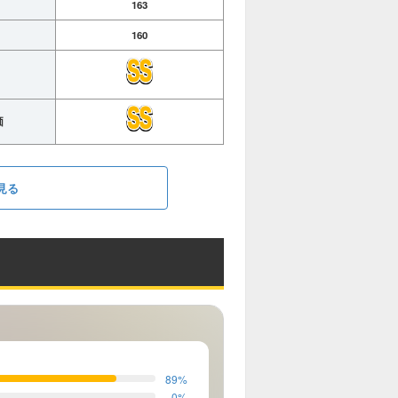
163
160
価
見る
89
%
0
%