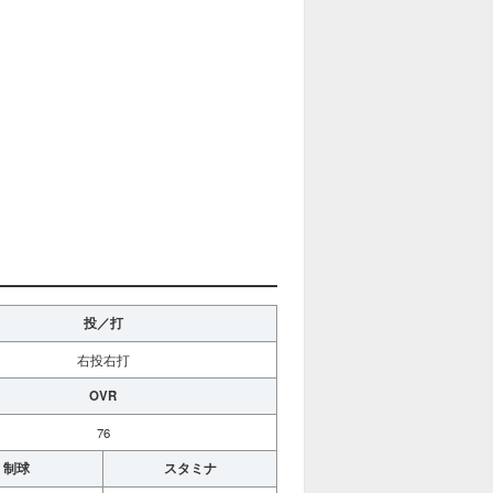
投／打
右投右打
OVR
76
制球
スタミナ