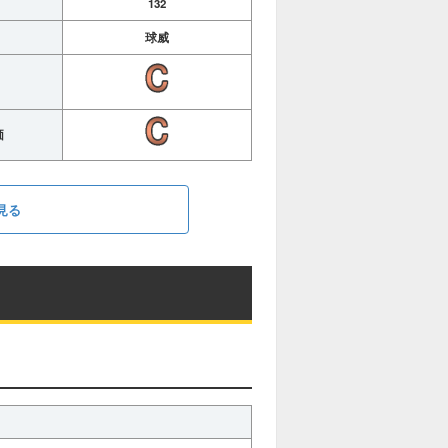
132
球威
価
見る