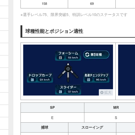
158
69
※選手レベル75、限界突破5、特訓レベル10のステータスです
球種性能とポジション適性
拡大
SP
MR
E
S
捕球
スローイング