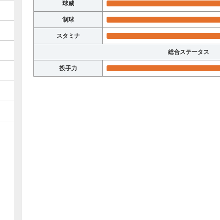
球威
制球
スタミナ
総合ステータス
投手力