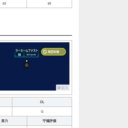
63
65
拡大
CL
G
肩力
守備評価