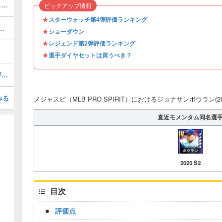
オールスター第1弾評価ランキング・引くべき？
ピックアップ情報
★
スターウォッチ第4弾評価ランキング
026 S1 SW 4)の評価とステータス
★
ショーダウン
★
レジェンド第2弾評価ランキング
★
選手ダイヤセットは買うべき？
イバンロドリゲス(2026 S1 LE EX)の評価とステータス
みる
メジャスピ（MLB PRO SPIRIT）におけるジョナサンボウラン(20
直近モメンタム同名選
2025 S2
目次
評価点