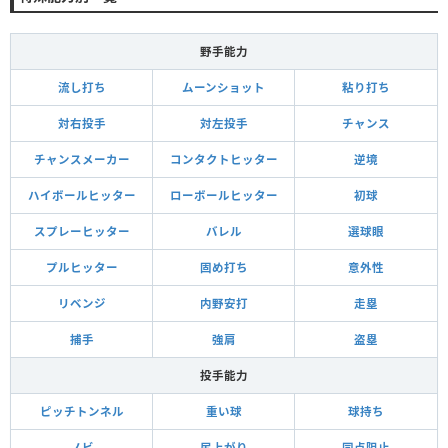
野手能力
流し打ち
ムーンショット
粘り打ち
対右投手
対左投手
チャンス
チャンスメーカー
コンタクトヒッター
逆境
ハイボールヒッター
ローボールヒッター
初球
スプレーヒッター
バレル
選球眼
プルヒッター
固め打ち
意外性
リベンジ
内野安打
走塁
捕手
強肩
盗塁
投手能力
ピッチトンネル
重い球
球持ち
ノビ
尻上がり
同点阻止