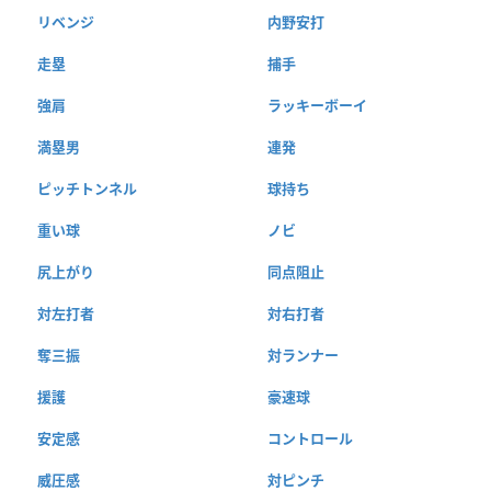
リベンジ
内野安打
走塁
捕手
強肩
ラッキーボーイ
満塁男
連発
ピッチトンネル
球持ち
重い球
ノビ
尻上がり
同点阻止
対左打者
対右打者
奪三振
対ランナー
援護
豪速球
安定感
コントロール
威圧感
対ピンチ