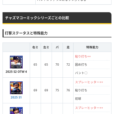
チャズマコーミックシリーズごとの比較
打撃ステータスと特殊能力
右ミ
左ミ
パ
走
特殊能力
粘り打ち++
65
65
70
72
固め打ち
2025 S2 OTW 4
バント◯
スプレーヒッター++
69
69
75
76
粘り打ち
2025 S1
初球
スプレーヒッター++