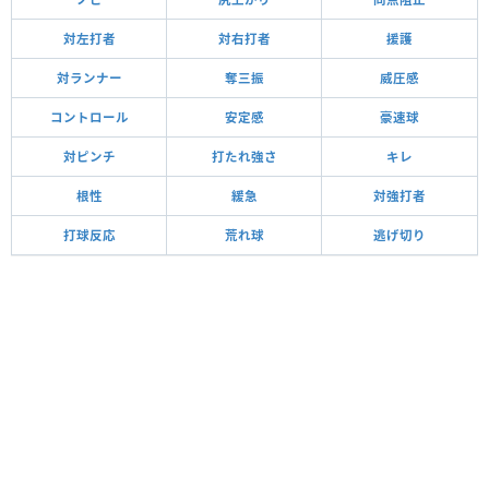
対左打者
対右打者
援護
対ランナー
奪三振
威圧感
コントロール
安定感
豪速球
対ピンチ
打たれ強さ
キレ
根性
緩急
対強打者
打球反応
荒れ球
逃げ切り