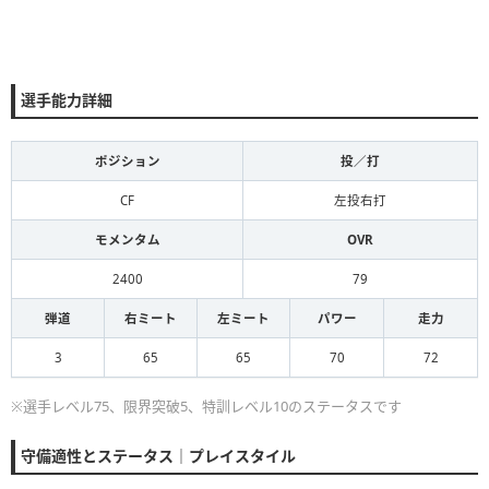
選手能力詳細
ポジション
投／打
CF
左投右打
モメンタム
OVR
2400
79
弾道
右ミート
左ミート
パワー
走力
3
65
65
70
72
※選手レベル75、限界突破5、特訓レベル10のステータスです
守備適性とステータス｜プレイスタイル