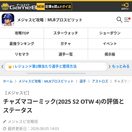
メジャスピ攻略｜MLBプロスピリット
攻略TOP
スターウォッチ
ショーダウン
最強ランキング
ガチャ
イベント
リセマラ
選手一覧
掲示板
レジェンド第2弾当たり選手と獲得方法
もっとみる
ガチャ一
1
2
ホーム
メジャスピ攻略｜MLBプロスピリット
選手
アストロズ
チャズマコーミ
【メジャスピ】
チャズマコーミック(2025 S2 OTW 4)の評価と
ステータス
メジャスピ攻略班
最終更新日：2026.08.05 14:03