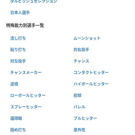
ダルビッシュセレクション
日本人選手
特殊能力別選手一覧
流し打ち
ムーンショット
粘り打ち
対右投手
対左投手
チャンス
チャンスメーカー
コンタクトヒッター
逆境
ハイボールヒッター
ローボールヒッター
初球
スプレーヒッター
バレル
選球眼
プルヒッター
固め打ち
意外性