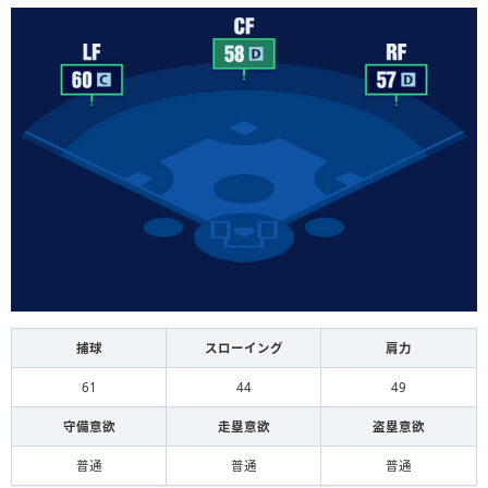
捕球
スローイング
肩力
61
44
49
守備意欲
走塁意欲
盗塁意欲
普通
普通
普通