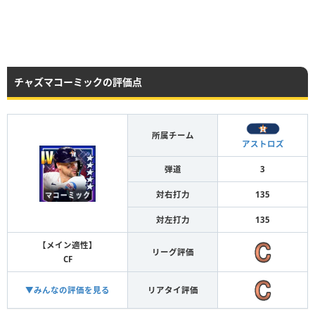
チャズマコーミックの評価点
所属チーム
アストロズ
弾道
3
対右打力
135
対左打力
135
【メイン適性】
リーグ評価
CF
▼みんなの評価を見る
リアタイ評価