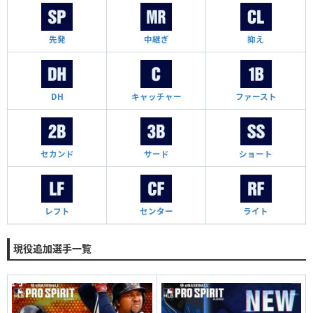
先発
中継ぎ
抑え
DH
キャッチャー
ファースト
セカンド
サード
ショート
レフト
センター
ライト
現役追加選手一覧