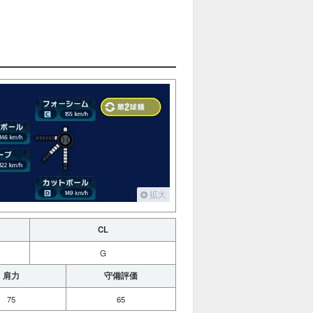
拡大
CL
G
肩力
守備評価
75
65