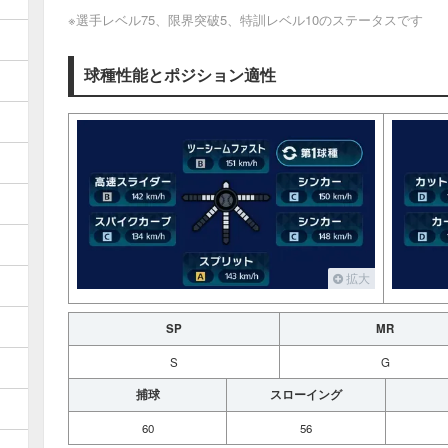
※選手レベル75、限界突破5、特訓レベル10のステータスです
球種性能とポジション適性
拡大
SP
MR
S
G
捕球
スローイング
60
56