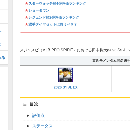
★
スターウォッチ第4弾評価ランキング
★
ショーダウン
★
レジェンド第2弾評価ランキング
★
選手ダイヤセットは買うべき？
2026 S1 WS 1)の評価とステータス
アンディパヘズ(2026 S1 PSS)の評価とステータス
メジャスピ（MLB PRO SPIRIT）における田中将大(2025 S2 JL
みる
直近モメンタム同名選
2026 S1 JL EX
目次
評価点
ステータス