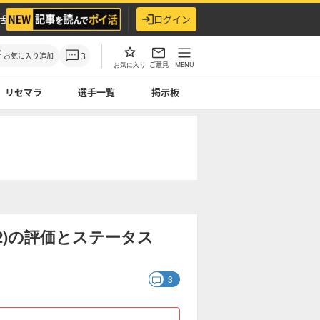
活
ログイン
3
お気に入り追加
ご意見
MENU
お気に入り
リセマラ
選手一覧
掲示板
L 2)の評価とステータス
3