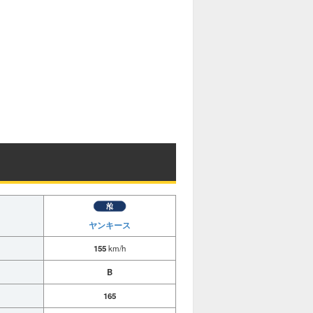
ヤンキース
155
km/h
B
165