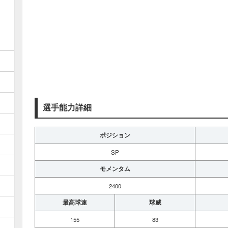
選手能力詳細
ポジション
SP
モメンタム
2400
最高球速
球威
155
83