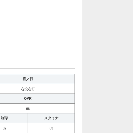
投／打
右投右打
OVR
96
制球
スタミナ
82
83