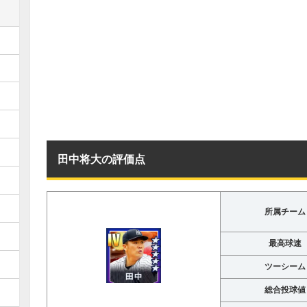
田中将大の評価点
所属チーム
最高球速
ツーシーム
総合投球値