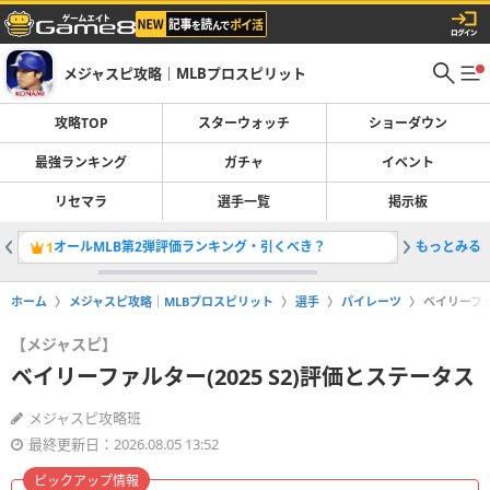
メジャスピ攻略｜MLBプロスピリット
攻略TOP
スターウォッチ
ショーダウン
最強ランキング
ガチャ
イベント
リセマラ
選手一覧
掲示板
オールMLB第2弾評価ランキング・引くべき？
もっとみる
ガチャ一
1
2
ホーム
メジャスピ攻略｜MLBプロスピリット
選手
パイレーツ
ベイリーファ
【メジャスピ】
ベイリーファルター(2025 S2)評価とステータス
メジャスピ攻略班
最終更新日：2026.08.05 13:52
ピックアップ情報