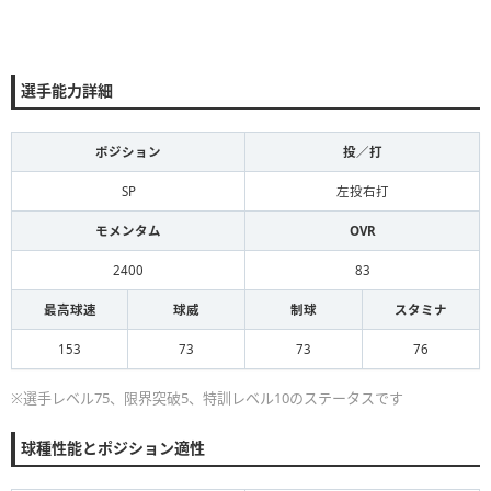
選手能力詳細
ポジション
投／打
SP
左投右打
モメンタム
OVR
2400
83
最高球速
球威
制球
スタミナ
153
73
73
76
※選手レベル75、限界突破5、特訓レベル10のステータスです
球種性能とポジション適性