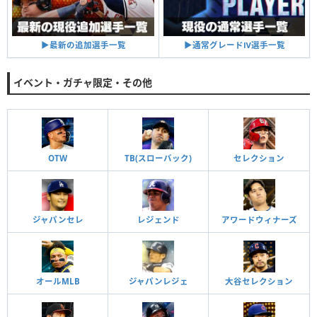
▶︎通常グレードⅣ選手一覧
▶︎最新の追加選手一覧
イベント・ガチャ限定・その他
OTW
TB(スローバック)
セレクション
ジャパンセレ
レジェンド
アワードウィナーズ
オールMLB
ジャパンレジェ
大谷セレクション