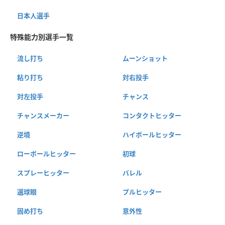
日本人選手
特殊能力別選手一覧
流し打ち
ムーンショット
粘り打ち
対右投手
対左投手
チャンス
チャンスメーカー
コンタクトヒッター
逆境
ハイボールヒッター
ローボールヒッター
初球
スプレーヒッター
バレル
選球眼
プルヒッター
固め打ち
意外性