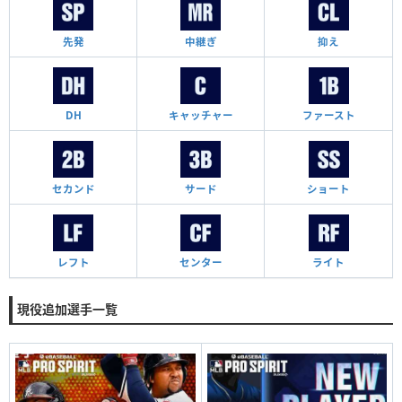
先発
中継ぎ
抑え
DH
キャッチャー
ファースト
セカンド
サード
ショート
レフト
センター
ライト
現役追加選手一覧