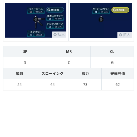
拡大
拡大
SP
MR
CL
S
C
G
捕球
スローイング
肩力
守備評価
54
64
73
62