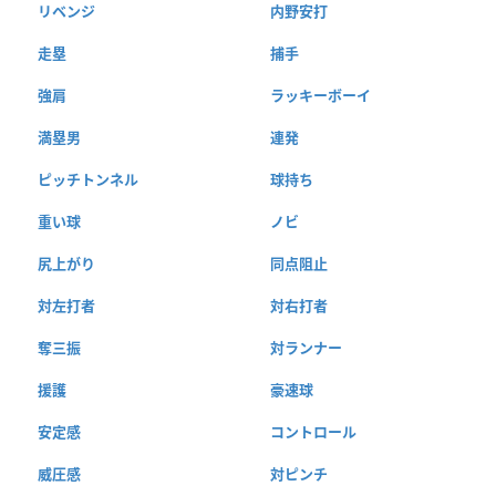
リベンジ
内野安打
走塁
捕手
強肩
ラッキーボーイ
満塁男
連発
ピッチトンネル
球持ち
重い球
ノビ
尻上がり
同点阻止
対左打者
対右打者
奪三振
対ランナー
援護
豪速球
安定感
コントロール
威圧感
対ピンチ