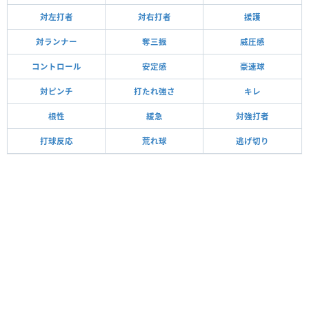
対左打者
対右打者
援護
対ランナー
奪三振
威圧感
コントロール
安定感
豪速球
対ピンチ
打たれ強さ
キレ
根性
緩急
対強打者
打球反応
荒れ球
逃げ切り