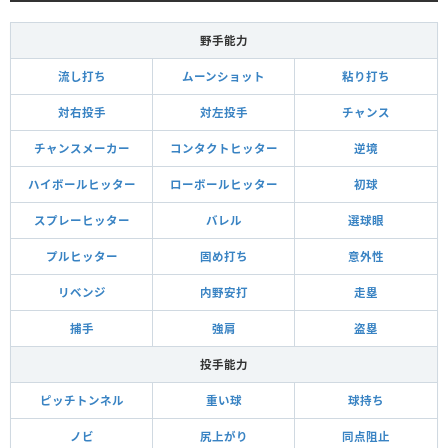
野手能力
流し打ち
ムーンショット
粘り打ち
対右投手
対左投手
チャンス
チャンスメーカー
コンタクトヒッター
逆境
ハイボールヒッター
ローボールヒッター
初球
スプレーヒッター
バレル
選球眼
プルヒッター
固め打ち
意外性
リベンジ
内野安打
走塁
捕手
強肩
盗塁
投手能力
ピッチトンネル
重い球
球持ち
ノビ
尻上がり
同点阻止