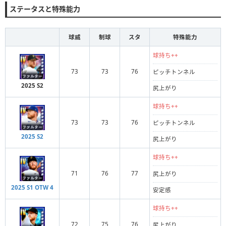
ステータスと特殊能力
球威
制球
スタ
特殊能力
球持ち++
73
73
76
ピッチトンネル
2025 S2
尻上がり
球持ち++
73
73
76
ピッチトンネル
2025 S2
尻上がり
球持ち++
71
76
77
尻上がり
2025 S1 OTW 4
安定感
球持ち++
72
75
76
尻上がり