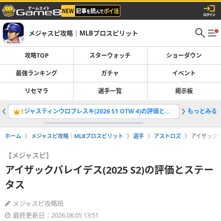
メジャスピ攻略｜MLBプロスピリット
攻略TOP
スターウォッチ
ショーダウン
最強ランキング
ガチャ
イベント
リセマラ
選手一覧
掲示板
ジャスティンウロブレスキ(2026 S1 OTW 4)の評価とステータス
もっとみる
大谷翔平(
1
2
ホーム
メジャスピ攻略｜MLBプロスピリット
選手
アストロズ
アイザックパ
【メジャスピ】
アイザックパレイデス(2025 S2)の評価とステー
タス
メジャスピ攻略班
最終更新日：2026.08.05 13:51