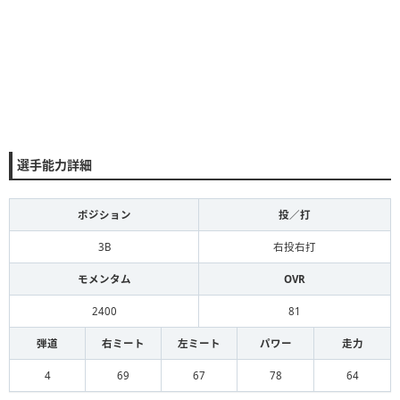
選手能力詳細
ポジション
投／打
3B
右投右打
モメンタム
OVR
2400
81
弾道
右ミート
左ミート
パワー
走力
4
69
67
78
64