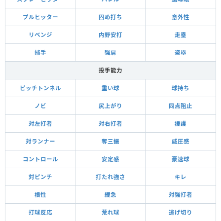
プルヒッター
固め打ち
意外性
リベンジ
内野安打
走塁
捕手
強肩
盗塁
投手能力
ピッチトンネル
重い球
球持ち
ノビ
尻上がり
同点阻止
対左打者
対右打者
援護
対ランナー
奪三振
威圧感
コントロール
安定感
豪速球
対ピンチ
打たれ強さ
キレ
根性
緩急
対強打者
打球反応
荒れ球
逃げ切り