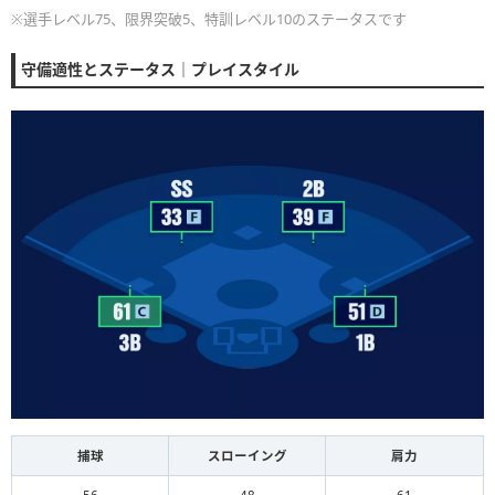
※選手レベル75、限界突破5、特訓レベル10のステータスです
守備適性とステータス｜プレイスタイル
捕球
スローイング
肩力