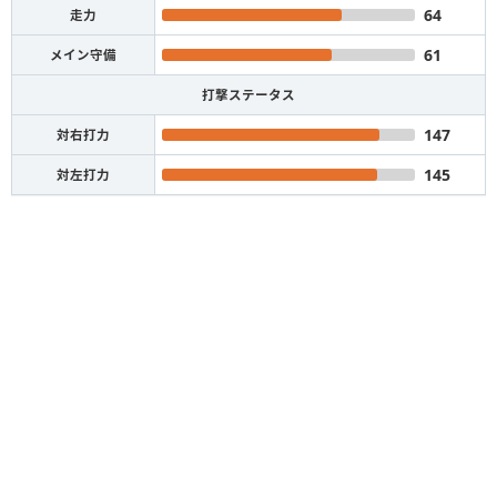
64
走力
61
メイン守備
打撃ステータス
147
対右打力
145
対左打力