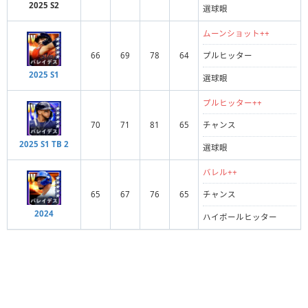
2025 S2
選球眼
ムーンショット++
66
69
78
64
プルヒッター
2025 S1
選球眼
プルヒッター++
70
71
81
65
チャンス
2025 S1 TB 2
選球眼
バレル++
65
67
76
65
チャンス
2024
ハイボールヒッター