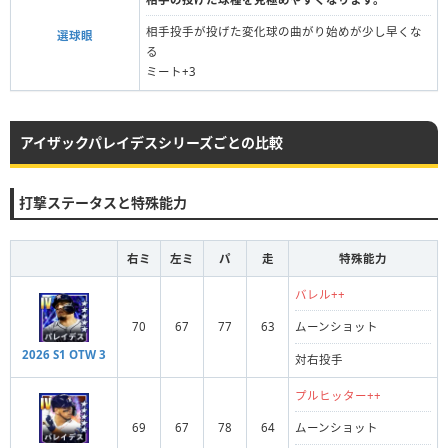
相手投手が投げた変化球の曲がり始めが少し早くな
選球眼
る
ミート+3
アイザックパレイデスシリーズごとの比較
打撃ステータスと特殊能力
右ミ
左ミ
パ
走
特殊能力
バレル++
70
67
77
63
ムーンショット
2026 S1 OTW 3
対右投手
プルヒッター++
69
67
78
64
ムーンショット