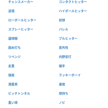
チャンスメーカー
コンタクトヒッター
逆境
ハイボールヒッター
ローボールヒッター
初球
スプレーヒッター
バレル
選球眼
プルヒッター
固め打ち
意外性
リベンジ
内野安打
走塁
捕手
強肩
ラッキーボーイ
満塁男
連発
ピッチトンネル
球持ち
重い球
ノビ