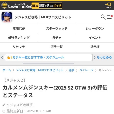
メジャスピ攻略｜MLBプロスピリット
攻略TOP
スターウォッチ
ショーダウン
最強ランキング
ガチャ
イベント
リセマラ
選手一覧
掲示板
ガチャ一覧とおすすめ・スケジュール
もっとみる
最強選手
1
2
ホーム
メジャスピ攻略｜MLBプロスピリット
選手
パイレーツ
カルメンムジン
【メジャスピ】
カルメンムジンスキー(2025 S2 OTW 3)の評価
とステータス
メジャスピ攻略班
最終更新日：2026.08.05 13:48