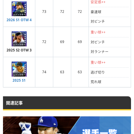
安定感++
73
72
72
豪速球
2026 S1 OTW 4
対ピンチ
重い球++
72
69
69
対ピンチ
2025 S2 OTW 3
対ランナー
重い球++
74
63
63
逃げ切り
2025 S1
荒れ球
関連記事