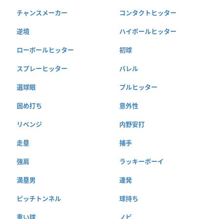
チャンスメーカー
コンタクトヒッター
逆境
ハイボールヒッター
ローボールヒッター
初球
スプレーヒッター
バレル
選球眼
プルヒッター
固め打ち
意外性
リベンジ
内野安打
走塁
捕手
強肩
ラッキーボーイ
満塁男
連発
ピッチトンネル
球持ち
重い球
ノビ