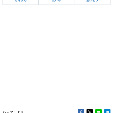
打球反応
荒れ球
逃げ切り
シェアしよう