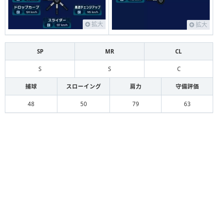
拡大
拡大
SP
MR
CL
S
S
C
捕球
スローイング
肩力
守備評価
48
50
79
63