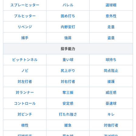
スプレーヒッター
バレル
選球眼
プルヒッター
固め打ち
意外性
リベンジ
内野安打
走塁
捕手
強肩
盗塁
投手能力
ピッチトンネル
重い球
球持ち
ノビ
尻上がり
同点阻止
対左打者
対右打者
援護
対ランナー
奪三振
威圧感
コントロール
安定感
豪速球
対ピンチ
打たれ強さ
キレ
根性
緩急
対強打者