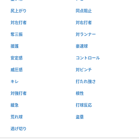
尻上がり
同点阻止
対左打者
対右打者
奪三振
対ランナー
援護
豪速球
安定感
コントロール
威圧感
対ピンチ
キレ
打たれ強さ
対強打者
根性
緩急
打球反応
荒れ球
盗塁
逃げ切り