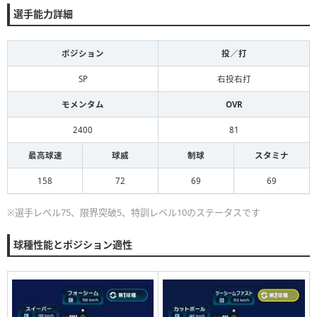
選手能力詳細
ポジション
投／打
SP
右投右打
モメンタム
OVR
2400
81
最高球速
球威
制球
スタミナ
158
72
69
69
※選手レベル75、限界突破5、特訓レベル10のステータスです
球種性能とポジション適性