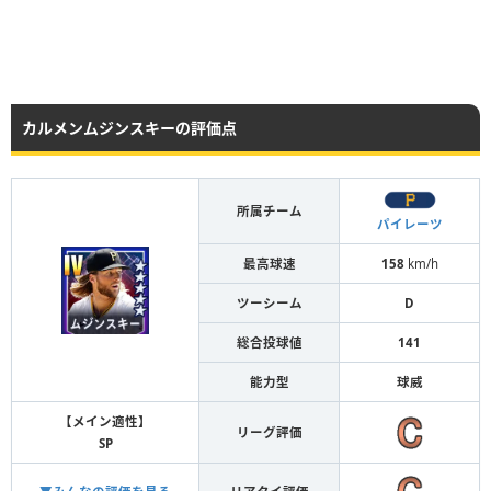
カルメンムジンスキーの評価点
所属チーム
パイレーツ
最高球速
158
km/h
ツーシーム
D
総合投球値
141
能力型
球威
【メイン適性】
リーグ評価
SP