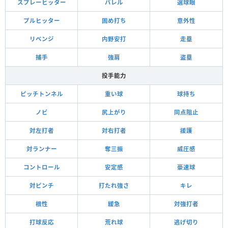
スプレーヒッター
バレル
選球眼
プルヒッター
固め打ち
意外性
リベンジ
内野安打
走塁
捕手
強肩
盗塁
投手能力
ピッチトンネル
重い球
球持ち
ノビ
尻上がり
同点阻止
対左打者
対右打者
援護
対ランナー
奪三振
威圧感
コントロール
安定感
豪速球
対ピンチ
打たれ強さ
キレ
根性
緩急
対強打者
打球反応
荒れ球
逃げ切り