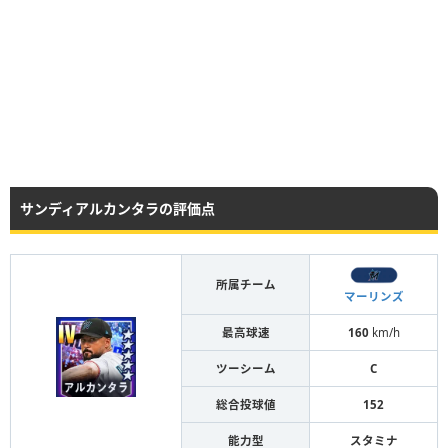
サンディアルカンタラの評価点
所属チーム
マーリンズ
最高球速
160
km/h
ツーシーム
C
総合投球値
152
能力型
スタミナ