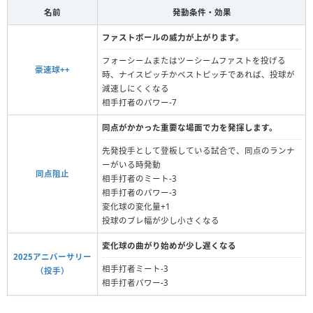
名前
発動条件・効果
ファストボールの威力が上がります。
フォーシームまたはツーシームファストを投げる
豪速球++
時、ナイスピッチかベストピッチであれば、投球が
減速しにくくなる
相手打者のパワー-7
同点がかかった重要な場面で力を発揮します。
先発投手として登板している試合で、同点のランナ
ーがいる時発動
同点阻止
相手打者のミート‐3
相手打者のパワー-3
変化球の変化量+1
投球のブレ幅が少し小さくなる
変化球の曲がり始めが少し遅くなる
2025アニバーサリー
相手打者ミート-3
（投手）
相手打者パワー-3