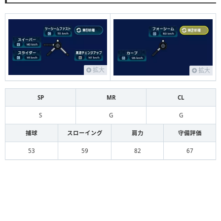
拡大
拡大
SP
MR
CL
S
G
G
捕球
スローイング
肩力
守備評価
53
59
82
67