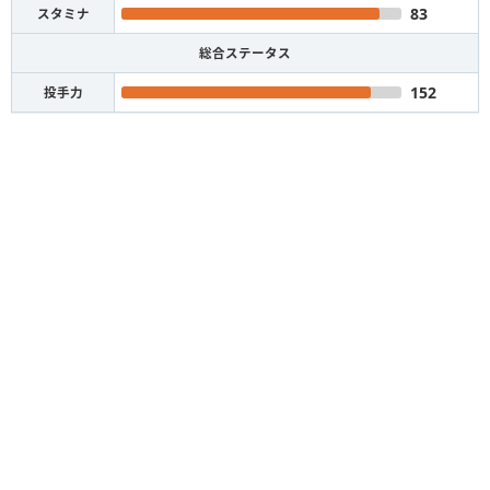
83
スタミナ
総合ステータス
152
投手力