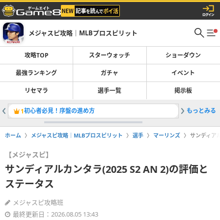
メジャスピ攻略｜MLBプロスピリット
攻略TOP
スターウォッチ
ショーダウン
最強ランキング
ガチャ
イベント
リセマラ
選手一覧
掲示板
初心者必見！序盤の進め方
もっとみる
タイワンウ
1
2
ホーム
メジャスピ攻略｜MLBプロスピリット
選手
マーリンズ
サンディアルカ
【メジャスピ】
サンディアルカンタラ(2025 S2 AN 2)の評価と
ステータス
メジャスピ攻略班
最終更新日：2026.08.05 13:43