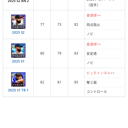
2025 S2 AN 2
（投手）
豪速球++
77
73
82
同点阻止
2025 S2
ノビ
豪速球++
80
79
83
安定感
2025 S1
ノビ
ピッチトンネル++
82
81
85
奪三振
2025 S1 TB 1
コントロール