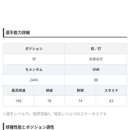
選手能力詳細
ポジション
投／打
SP
右投右打
モメンタム
OVR
2400
88
最高球速
球威
制球
スタミナ
160
78
74
83
※選手レベル75、限界突破5、特訓レベル10のステータスです
球種性能とポジション適性