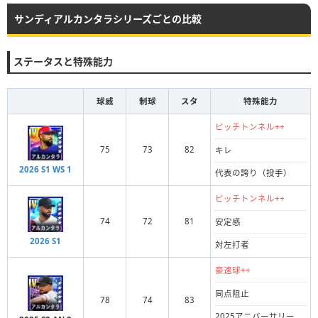
サンディアルカンタラシリーズごとの比較
ステータスと特殊能力
球威
制球
スタ
特殊能力
ピッチトンネル++
75
73
82
キレ
2026 S1 WS 1
代表の誇り（投手）
ピッチトンネル++
74
72
81
安定感
2026 S1
対左打者
豪速球++
同点阻止
78
74
83
2025アニバーサリー