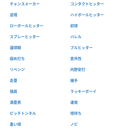
チャンスメーカー
コンタクトヒッター
逆境
ハイボールヒッター
ローボールヒッター
初球
スプレーヒッター
バレル
選球眼
プルヒッター
固め打ち
意外性
リベンジ
内野安打
走塁
捕手
強肩
ラッキーボーイ
満塁男
連発
ピッチトンネル
球持ち
重い球
ノビ