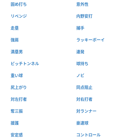
固め打ち
意外性
リベンジ
内野安打
走塁
捕手
強肩
ラッキーボーイ
満塁男
連発
ピッチトンネル
球持ち
重い球
ノビ
尻上がり
同点阻止
対左打者
対右打者
奪三振
対ランナー
援護
豪速球
安定感
コントロール