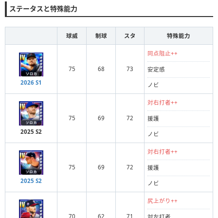
ステータスと特殊能力
球威
制球
スタ
特殊能力
同点阻止++
75
68
73
安定感
2026 S1
ノビ
対右打者++
75
69
72
援護
2025 S2
ノビ
対右打者++
75
69
72
援護
2025 S2
ノビ
尻上がり++
70
62
71
対左打者