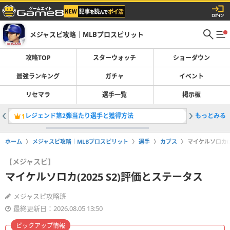
メジャスピ攻略｜MLBプロスピリット
攻略TOP
スターウォッチ
ショーダウン
最強ランキング
ガチャ
イベント
リセマラ
選手一覧
掲示板
レジェンド第2弾当たり選手と獲得方法
もっとみる
グリフィン
1
2
ホーム
メジャスピ攻略｜MLBプロスピリット
選手
カブス
マイケルソロカ(2
【メジャスピ】
マイケルソロカ(2025 S2)評価とステータス
メジャスピ攻略班
最終更新日：2026.08.05 13:50
ピックアップ情報