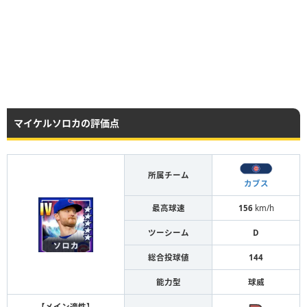
マイケルソロカの評価点
所属チーム
カブス
最高球速
156
km/h
ツーシーム
D
総合投球値
144
能力型
球威
【メイン適性】