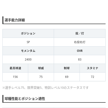
選手能力詳細
ポジション
投／打
SP
右投右打
モメンタム
OVR
2400
83
最高球速
球威
制球
スタミナ
156
75
69
72
※選手レベル75、限界突破5、特訓レベル10のステータスです
球種性能とポジション適性