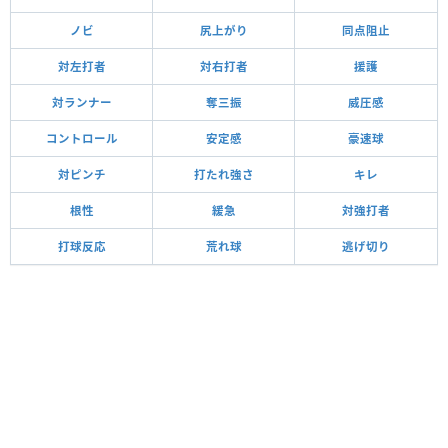
ノビ
尻上がり
同点阻止
対左打者
対右打者
援護
対ランナー
奪三振
威圧感
コントロール
安定感
豪速球
対ピンチ
打たれ強さ
キレ
根性
緩急
対強打者
打球反応
荒れ球
逃げ切り