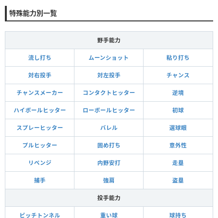
特殊能力別一覧
野手能力
流し打ち
ムーンショット
粘り打ち
対右投手
対左投手
チャンス
チャンスメーカー
コンタクトヒッター
逆境
ハイボールヒッター
ローボールヒッター
初球
スプレーヒッター
バレル
選球眼
プルヒッター
固め打ち
意外性
リベンジ
内野安打
走塁
捕手
強肩
盗塁
投手能力
ピッチトンネル
重い球
球持ち