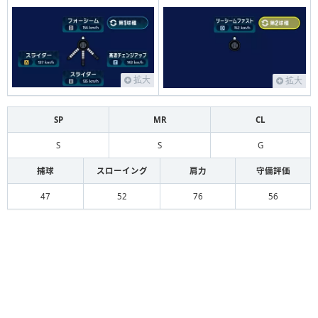
拡大
拡大
SP
MR
CL
S
S
G
捕球
スローイング
肩力
守備評価
47
52
76
56