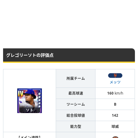
グレゴリーソトの評価点
所属チーム
メッツ
最高球速
160
km/h
ツーシーム
B
総合投球値
142
能力型
球威
【メイン適性】