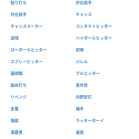
粘り打ち
対右投手
対左投手
チャンス
チャンスメーカー
コンタクトヒッター
逆境
ハイボールヒッター
ローボールヒッター
初球
スプレーヒッター
バレル
選球眼
プルヒッター
固め打ち
意外性
リベンジ
内野安打
走塁
捕手
強肩
ラッキーボーイ
満塁男
連発