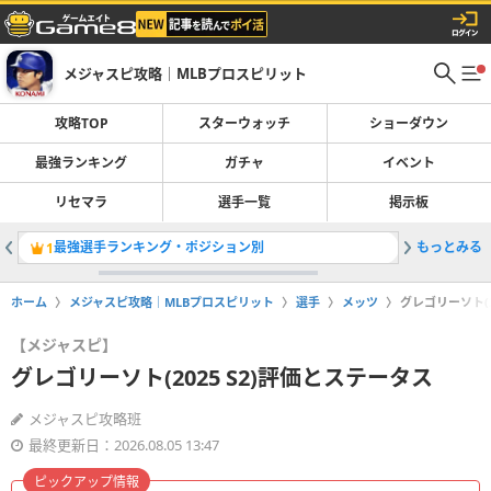
メジャスピ攻略｜MLBプロスピリット
攻略TOP
スターウォッチ
ショーダウン
最強ランキング
ガチャ
イベント
リセマラ
選手一覧
掲示板
最強選手ランキング・ポジション別
もっとみる
OTWお
1
2
ホーム
メジャスピ攻略｜MLBプロスピリット
選手
メッツ
グレゴリーソト(2
【メジャスピ】
グレゴリーソト(2025 S2)評価とステータス
メジャスピ攻略班
最終更新日：2026.08.05 13:47
ピックアップ情報