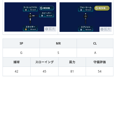
拡大
拡大
SP
MR
CL
G
S
A
捕球
スローイング
肩力
守備評価
42
45
81
54