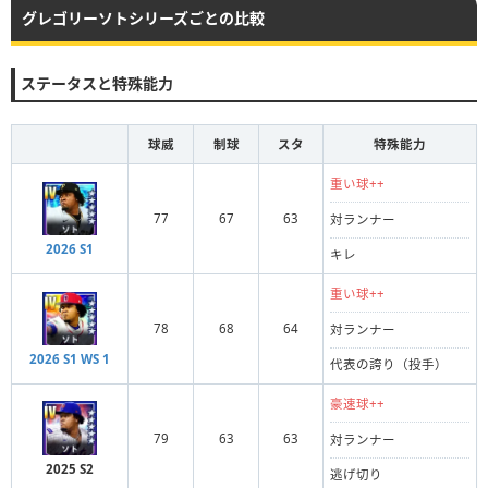
グレゴリーソトシリーズごとの比較
ステータスと特殊能力
球威
制球
スタ
特殊能力
重い球++
77
67
63
対ランナー
2026 S1
キレ
重い球++
78
68
64
対ランナー
2026 S1 WS 1
代表の誇り（投手）
豪速球++
79
63
63
対ランナー
2025 S2
逃げ切り