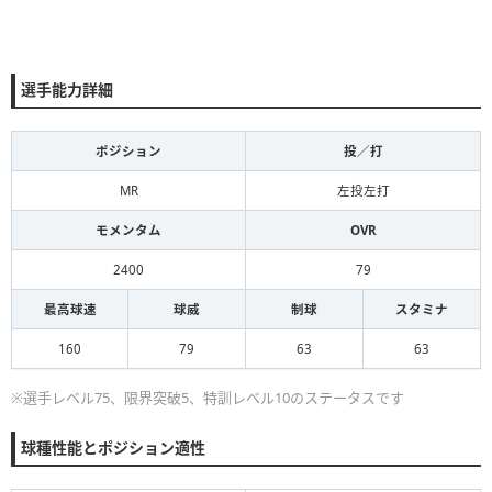
選手能力詳細
ポジション
投／打
MR
左投左打
モメンタム
OVR
2400
79
最高球速
球威
制球
スタミナ
160
79
63
63
※選手レベル75、限界突破5、特訓レベル10のステータスです
球種性能とポジション適性