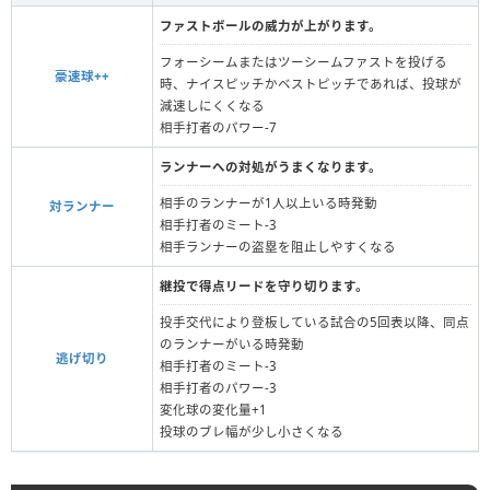
ファストボールの威力が上がります。
フォーシームまたはツーシームファストを投げる
豪速球++
時、ナイスピッチかベストピッチであれば、投球が
減速しにくくなる
相手打者のパワー-7
ランナーへの対処がうまくなります。
相手のランナーが1人以上いる時発動
対ランナー
相手打者のミート-3
相手ランナーの盗塁を阻止しやすくなる
継投で得点リードを守り切ります。
投手交代により登板している試合の5回表以降、同点
のランナーがいる時発動
逃げ切り
相手打者のミート-3
相手打者のパワー-3
変化球の変化量+1
投球のブレ幅が少し小さくなる