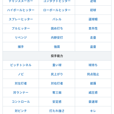
チャンスメーカー
コンタクトヒッター
逆境
ハイボールヒッター
ローボールヒッター
初球
スプレーヒッター
バレル
選球眼
プルヒッター
固め打ち
意外性
リベンジ
内野安打
走塁
捕手
強肩
盗塁
投手能力
ピッチトンネル
重い球
球持ち
ノビ
尻上がり
同点阻止
対左打者
対右打者
援護
対ランナー
奪三振
威圧感
コントロール
安定感
豪速球
対ピンチ
打たれ強さ
キレ