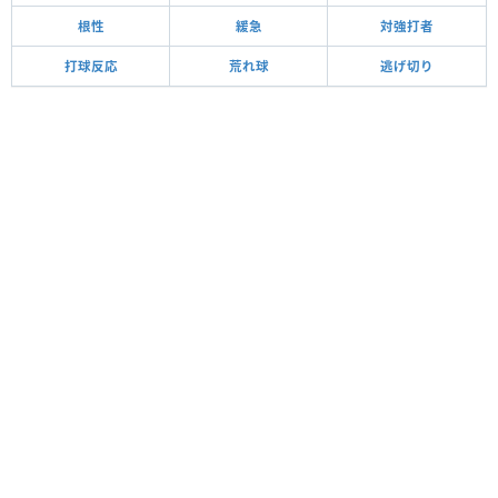
根性
緩急
対強打者
打球反応
荒れ球
逃げ切り