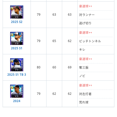
豪速球++
79
63
63
対ランナー
2025 S2
逃げ切り
豪速球++
79
65
62
ピッチトンネル
2025 S1
キレ
豪速球++
80
60
69
奪三振
2025 S1 TB 3
ノビ
豪速球++
79
62
62
対左打者
2024
荒れ球