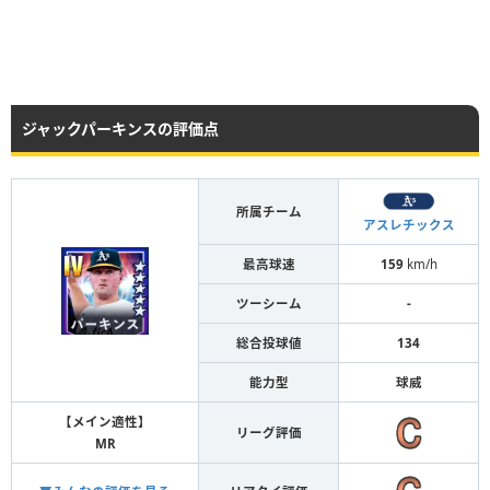
ジャックパーキンスの評価点
所属チーム
アスレチックス
最高球速
159
km/h
ツーシーム
-
総合投球値
134
能力型
球威
【メイン適性】
リーグ評価
MR