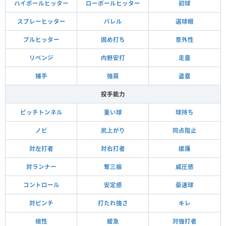
ハイボールヒッター
ローボールヒッター
初球
スプレーヒッター
バレル
選球眼
プルヒッター
固め打ち
意外性
リベンジ
内野安打
走塁
捕手
強肩
盗塁
投手能力
ピッチトンネル
重い球
球持ち
ノビ
尻上がり
同点阻止
対左打者
対右打者
援護
対ランナー
奪三振
威圧感
コントロール
安定感
豪速球
対ピンチ
打たれ強さ
キレ
根性
緩急
対強打者