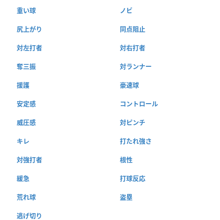
重い球
ノビ
尻上がり
同点阻止
対左打者
対右打者
奪三振
対ランナー
援護
豪速球
安定感
コントロール
威圧感
対ピンチ
キレ
打たれ強さ
対強打者
根性
緩急
打球反応
荒れ球
盗塁
逃げ切り