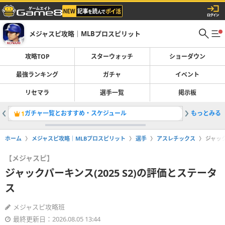
メジャスピ攻略｜MLBプロスピリット
攻略TOP
スターウォッチ
ショーダウン
最強ランキング
ガチャ
イベント
リセマラ
選手一覧
掲示板
ガチャ一覧とおすすめ・スケジュール
もっとみる
レジェン
1
2
ホーム
メジャスピ攻略｜MLBプロスピリット
選手
アスレチックス
ジャック
【メジャスピ】
ジャックパーキンス(2025 S2)の評価とステータ
ス
メジャスピ攻略班
最終更新日：2026.08.05 13:44