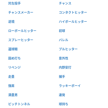
対左投手
チャンス
チャンスメーカー
コンタクトヒッター
逆境
ハイボールヒッター
ローボールヒッター
初球
スプレーヒッター
バレル
選球眼
プルヒッター
固め打ち
意外性
リベンジ
内野安打
走塁
捕手
強肩
ラッキーボーイ
満塁男
連発
ピッチトンネル
球持ち