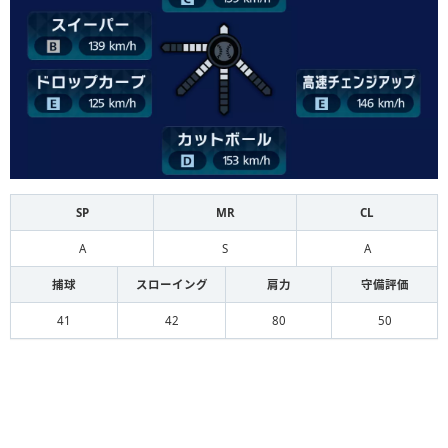
SP
MR
CL
A
S
A
捕球
スローイング
肩力
守備評価
41
42
80
50