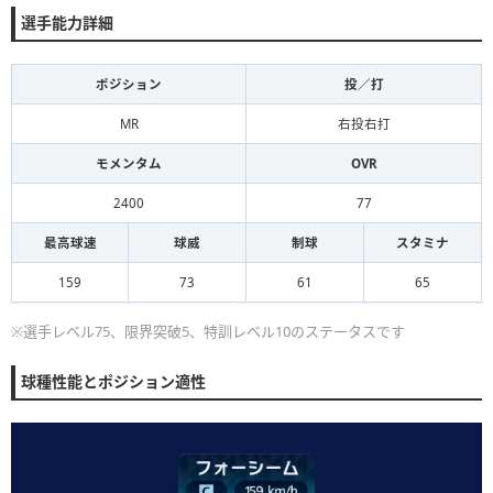
選手能力詳細
ポジション
投／打
MR
右投右打
モメンタム
OVR
2400
77
最高球速
球威
制球
スタミナ
159
73
61
65
※選手レベル75、限界突破5、特訓レベル10のステータスです
球種性能とポジション適性