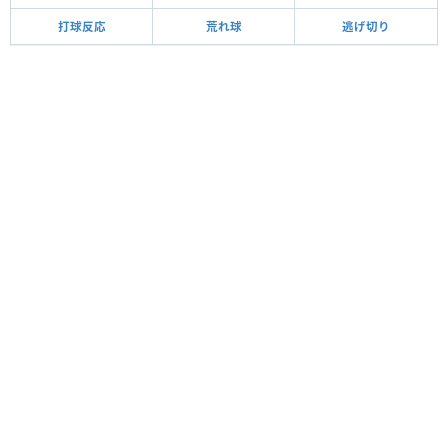
打球反応
荒れ球
逃げ切り