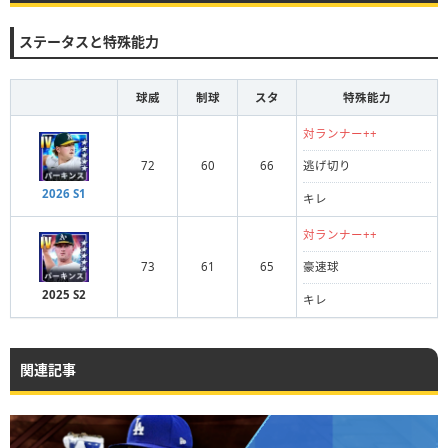
ステータスと特殊能力
球威
制球
スタ
特殊能力
対ランナー++
72
60
66
逃げ切り
2026 S1
キレ
対ランナー++
73
61
65
豪速球
2025 S2
キレ
関連記事