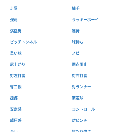
走塁
捕手
強肩
ラッキーボーイ
満塁男
連発
ピッチトンネル
球持ち
重い球
ノビ
尻上がり
同点阻止
対左打者
対右打者
奪三振
対ランナー
援護
豪速球
安定感
コントロール
威圧感
対ピンチ
キレ
打たれ強さ