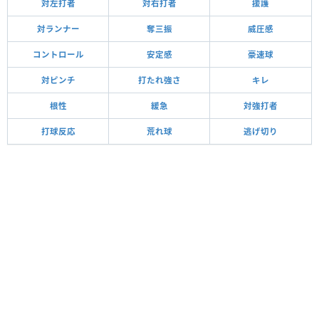
対左打者
対右打者
援護
対ランナー
奪三振
威圧感
コントロール
安定感
豪速球
対ピンチ
打たれ強さ
キレ
根性
緩急
対強打者
打球反応
荒れ球
逃げ切り