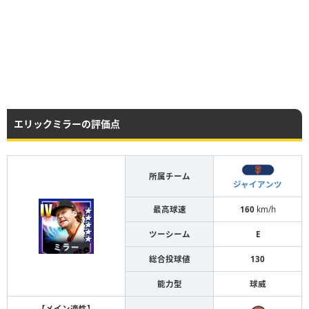
エリックミラーの評価点
所属チーム
ジャイアンツ
最高球速
160
km/h
ツーシーム
E
総合投球値
130
能力型
球威
【メイン適性】