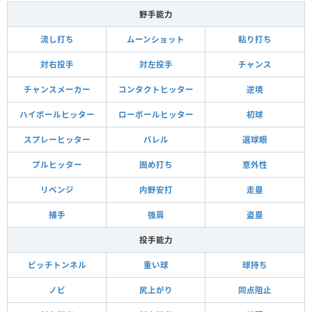
野手能力
流し打ち
ムーンショット
粘り打ち
対右投手
対左投手
チャンス
チャンスメーカー
コンタクトヒッター
逆境
ハイボールヒッター
ローボールヒッター
初球
スプレーヒッター
バレル
選球眼
プルヒッター
固め打ち
意外性
リベンジ
内野安打
走塁
捕手
強肩
盗塁
投手能力
ピッチトンネル
重い球
球持ち
ノビ
尻上がり
同点阻止