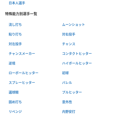
日本人選手
特殊能力別選手一覧
流し打ち
ムーンショット
粘り打ち
対右投手
対左投手
チャンス
チャンスメーカー
コンタクトヒッター
逆境
ハイボールヒッター
ローボールヒッター
初球
スプレーヒッター
バレル
選球眼
プルヒッター
固め打ち
意外性
リベンジ
内野安打