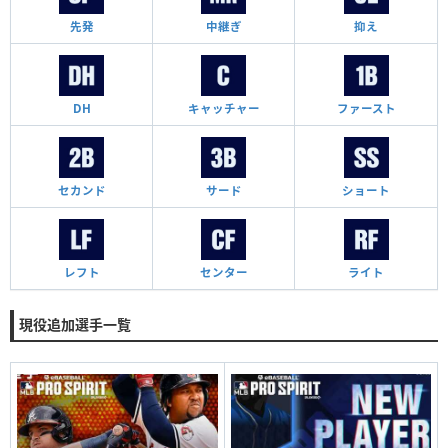
先発
中継ぎ
抑え
DH
キャッチャー
ファースト
セカンド
サード
ショート
レフト
センター
ライト
現役追加選手一覧