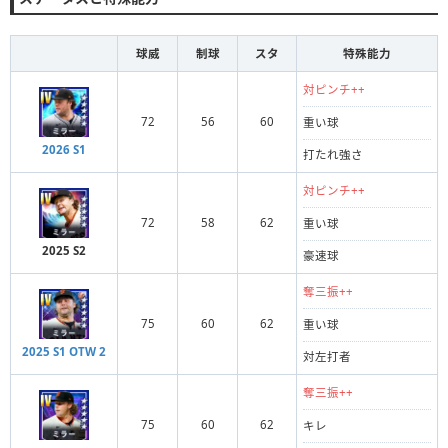
球威
制球
スタ
特殊能力
対ピンチ++
72
56
60
重い球
2026 S1
打たれ強さ
対ピンチ++
72
58
62
重い球
2025 S2
豪速球
奪三振++
75
60
62
重い球
2025 S1 OTW 2
対左打者
奪三振++
75
60
62
キレ