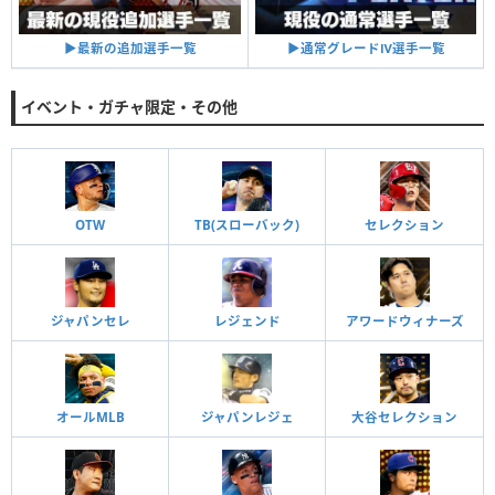
▶︎通常グレードⅣ選手一覧
▶︎最新の追加選手一覧
イベント・ガチャ限定・その他
OTW
TB(スローバック)
セレクション
ジャパンセレ
レジェンド
アワードウィナーズ
オールMLB
ジャパンレジェ
大谷セレクション