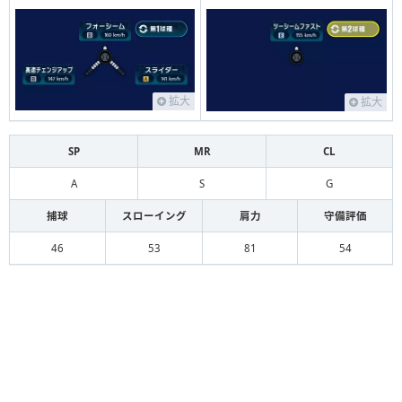
拡大
拡大
SP
MR
CL
A
S
G
捕球
スローイング
肩力
守備評価
46
53
81
54