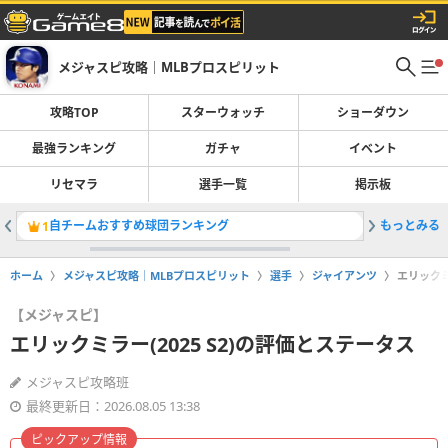
メジャスピ攻略｜MLBプロスピリット
攻略TOP
スターウォッチ
ショーダウン
最強ランキング
ガチャ
イベント
リセマラ
選手一覧
掲示板
自チームおすすめ球団ランキング
もっとみる
ガチャ一
1
2
ホーム
メジャスピ攻略｜MLBプロスピリット
選手
ジャイアンツ
エリックミ
【メジャスピ】
エリックミラー(2025 S2)の評価とステータス
メジャスピ攻略班
最終更新日：2026.08.05 13:38
ピックアップ情報