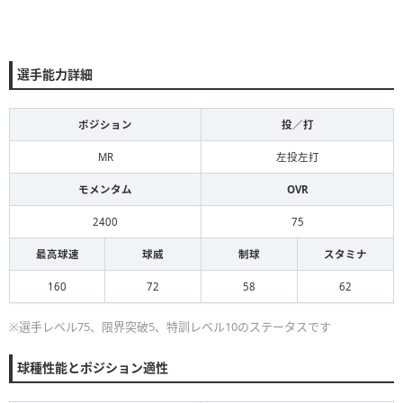
選手能力詳細
ポジション
投／打
MR
左投左打
モメンタム
OVR
2400
75
最高球速
球威
制球
スタミナ
160
72
58
62
※選手レベル75、限界突破5、特訓レベル10のステータスです
球種性能とポジション適性