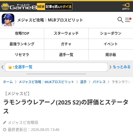
メジャスピ攻略｜MLBプロスピリット
攻略TOP
スターウォッチ
ショーダウン
最強ランキング
ガチャ
イベント
リセマラ
選手一覧
掲示板
全選手一覧
もっとみる
ガチャ一
1
2
ホーム
メジャスピ攻略｜MLBプロスピリット
選手
パドレス
ラモンラウレアー
【メジャスピ】
ラモンラウレアーノ(2025 S2)の評価とステータ
ス
メジャスピ攻略班
最終更新日：2026.08.05 13:46