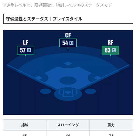
※選手レベル75、限界突破5、特訓レベル10のステータスです
守備適性とステータス｜プレイスタイル
捕球
スローイング
肩力
65
66
74