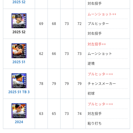
2025 S2
対右投手
ムーンショット++
69
68
73
72
プルヒッター
2025 S2
対右投手
対左投手++
62
66
73
73
ムーンショット
2025 S1
逆境
プルヒッター++
78
79
79
79
チャンスメーカー
2025 S1 TB 3
初球
プルヒッター++
63
65
73
74
対左投手
2024
粘り打ち