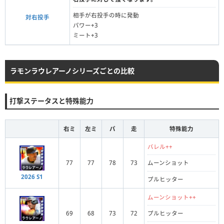
相手が右投手の時に発動
対右投手
パワー+3
ミート+3
ラモンラウレアーノシリーズごとの比較
打撃ステータスと特殊能力
右ミ
左ミ
パ
走
特殊能力
バレル++
77
77
78
73
ムーンショット
2026 S1
プルヒッター
ムーンショット++
69
68
73
72
プルヒッター