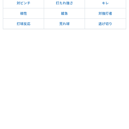
対ピンチ
打たれ強さ
キレ
根性
緩急
対強打者
打球反応
荒れ球
逃げ切り