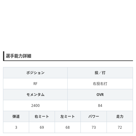
選手能力詳細
ポジション
投／打
RF
右投右打
モメンタム
OVR
2400
84
弾道
右ミート
左ミート
パワー
走力
3
69
68
73
72