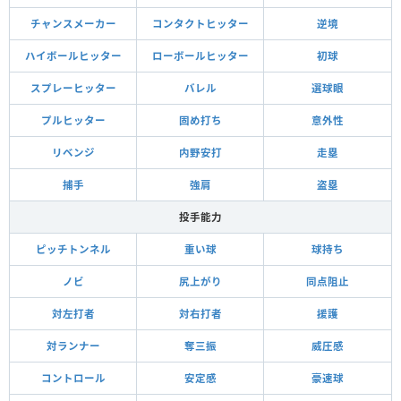
チャンスメーカー
コンタクトヒッター
逆境
ハイボールヒッター
ローボールヒッター
初球
スプレーヒッター
バレル
選球眼
プルヒッター
固め打ち
意外性
リベンジ
内野安打
走塁
捕手
強肩
盗塁
投手能力
ピッチトンネル
重い球
球持ち
ノビ
尻上がり
同点阻止
対左打者
対右打者
援護
対ランナー
奪三振
威圧感
コントロール
安定感
豪速球