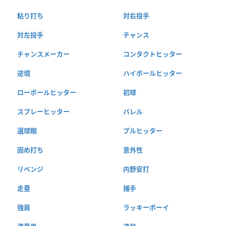
粘り打ち
対右投手
対左投手
チャンス
チャンスメーカー
コンタクトヒッター
逆境
ハイボールヒッター
ローボールヒッター
初球
スプレーヒッター
バレル
選球眼
プルヒッター
固め打ち
意外性
リベンジ
内野安打
走塁
捕手
強肩
ラッキーボーイ