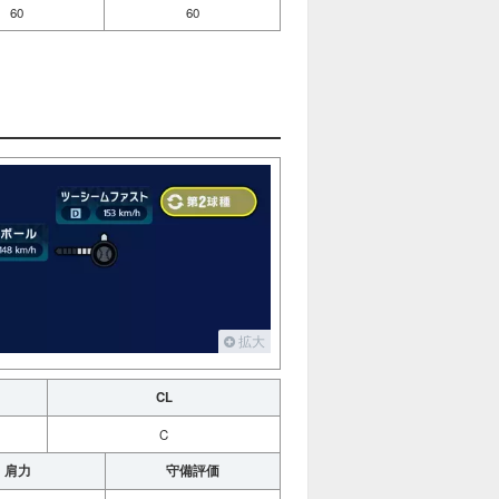
60
60
拡大
CL
C
肩力
守備評価