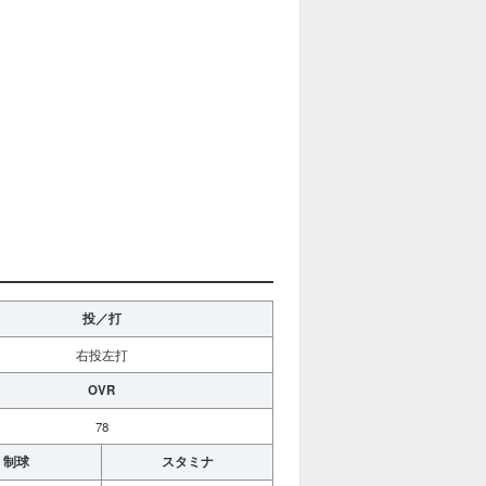
投／打
右投左打
OVR
78
制球
スタミナ