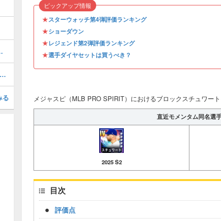
ピックアップ情報
★
スターウォッチ第4弾評価ランキング
★
ショーダウン
★
レジェンド第2弾評価ランキング
 AS 1)の評価とステータス
★
選手ダイヤセットは買うべき？
ラーグラスノー(2026 S1)の評価とステータス
みる
メジャスピ（MLB PRO SPIRIT）におけるブロックスチュワート(2
直近モメンタム同名選
2025 S2
目次
評価点