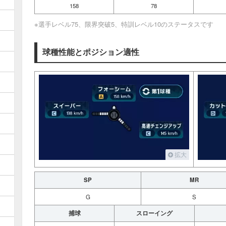
158
78
※選手レベル75、限界突破5、特訓レベル10のステータスです
球種性能とポジション適性
拡大
SP
MR
G
S
捕球
スローイング