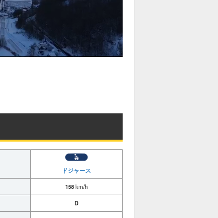
ドジャース
158
km/h
D