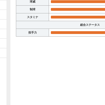
球威
制球
スタミナ
総合ステータス
投手力