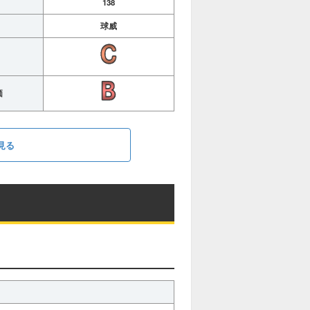
138
球威
価
見る