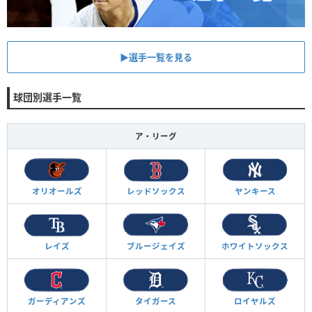
▶︎選手一覧を見る
球団別選手一覧
ア・リーグ
オリオールズ
レッドソックス
ヤンキース
レイズ
ブルージェイズ
ホワイトソックス
ガーディアンズ
タイガース
ロイヤルズ