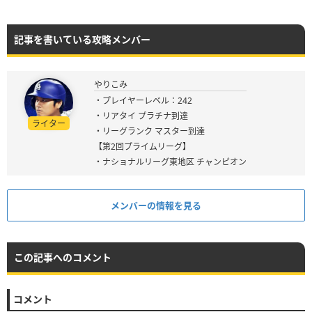
記事を書いている攻略メンバー
やりこみ
・プレイヤーレベル：242
・リアタイ プラチナ到達
ライター
・リーグランク マスター到達
【第2回プライムリーグ】
・ナショナルリーグ東地区 チャンピオン
メンバーの情報を見る
この記事へのコメント
コメント