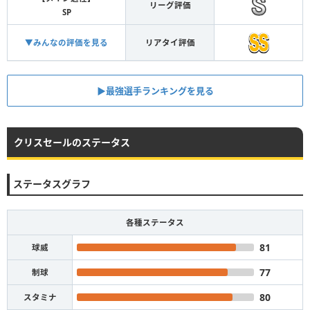
リーグ評価
SP
▼みんなの評価を見る
リアタイ評価
▶︎最強選手ランキングを見る
クリスセールのステータス
ステータスグラフ
各種ステータス
81
球威
77
制球
80
スタミナ