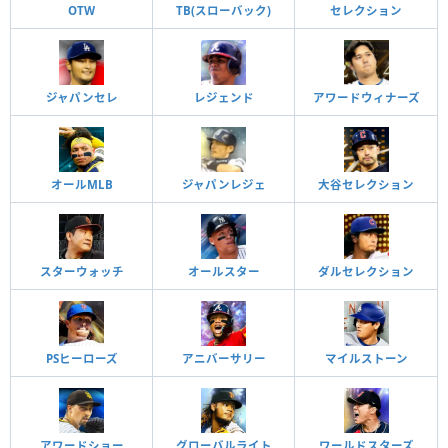
OTW
TB(スローバック)
セレクション
ジャパンセレ
レジェンド
アワードウィナーズ
オールMLB
ジャパンレジェ
大谷セレクション
スターウォッチ
オールスター
ダルセレクション
PSヒーローズ
アニバーサリー
マイルストーン
アワードショー
グローバルライト
ワールドスターズ