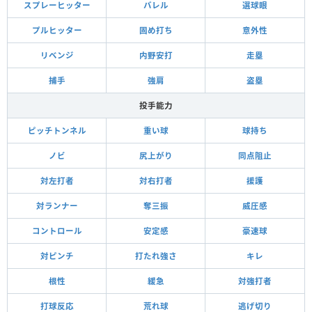
スプレーヒッター
バレル
選球眼
プルヒッター
固め打ち
意外性
リベンジ
内野安打
走塁
捕手
強肩
盗塁
投手能力
ピッチトンネル
重い球
球持ち
ノビ
尻上がり
同点阻止
対左打者
対右打者
援護
対ランナー
奪三振
威圧感
コントロール
安定感
豪速球
対ピンチ
打たれ強さ
キレ
根性
緩急
対強打者
打球反応
荒れ球
逃げ切り