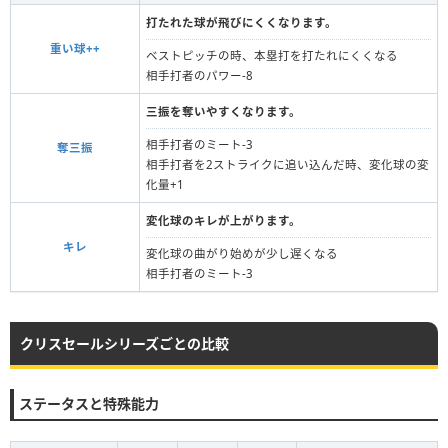
打たれた球が飛びにくくなります。
重い球++
ベストピッチの時、本塁打を打たれにくくなる
相手打者のパワー-8
三振を奪いやすくなります。
相手打者のミート-3
奪三振
相手打者を2ストライクに追い込んだ時、変化球の変
化量+1
変化球のキレが上がります。
キレ
変化球の曲がり始めが少し遅くなる
相手打者のミート-3
クリスセールシリーズごとの比較
ステータスと特殊能力