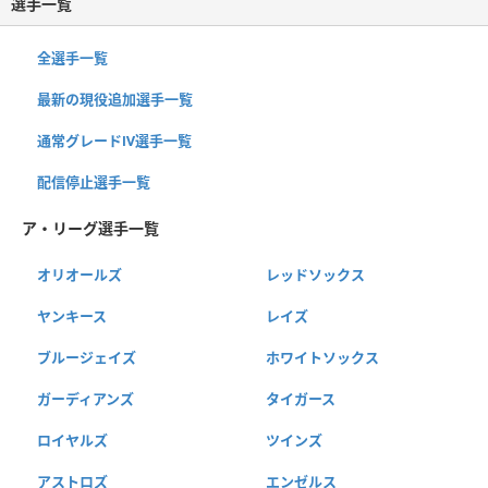
選手一覧
全選手一覧
最新の現役追加選手一覧
通常グレードⅣ選手一覧
配信停止選手一覧
ア・リーグ選手一覧
オリオールズ
レッドソックス
ヤンキース
レイズ
ブルージェイズ
ホワイトソックス
ガーディアンズ
タイガース
ロイヤルズ
ツインズ
アストロズ
エンゼルス