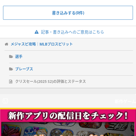
書き込みする(0件)
記事・書き込みへのご意見はこちら
メジャスピ攻略｜MLBプロスピリット
選手
ブレーブス
クリスセール(2025 S2)の評価とステータス
新作ゲーム