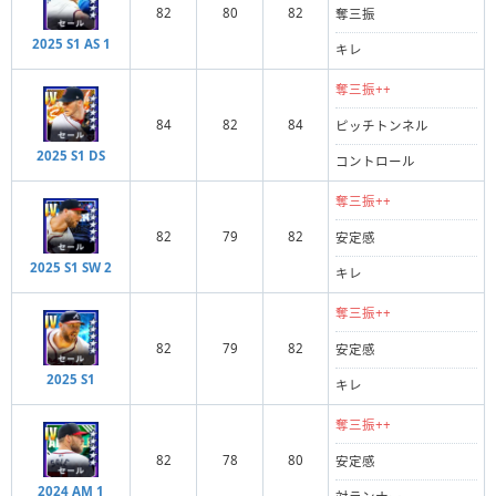
82
80
82
奪三振
2025 S1 AS 1
キレ
奪三振++
84
82
84
ピッチトンネル
2025 S1 DS
コントロール
奪三振++
82
79
82
安定感
2025 S1 SW 2
キレ
奪三振++
82
79
82
安定感
2025 S1
キレ
奪三振++
82
78
80
安定感
2024 AM 1