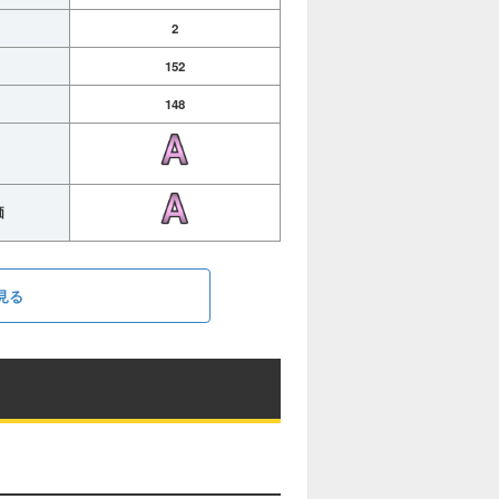
2
152
148
価
見る