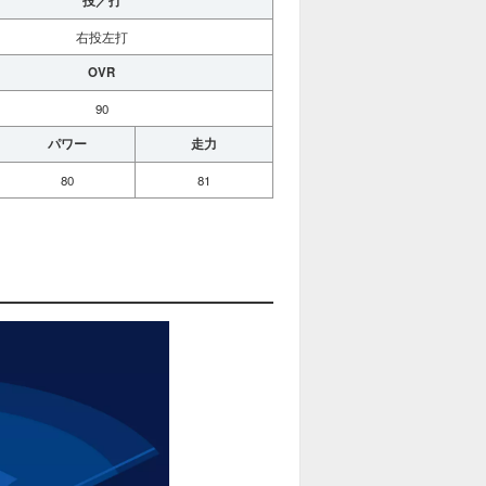
投／打
右投左打
OVR
90
パワー
走力
80
81