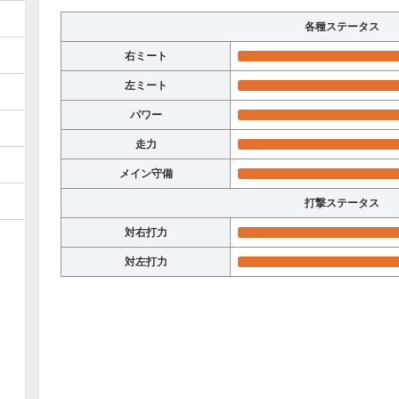
各種ステータス
右ミート
左ミート
パワー
走力
メイン守備
打撃ステータス
対右打力
対左打力