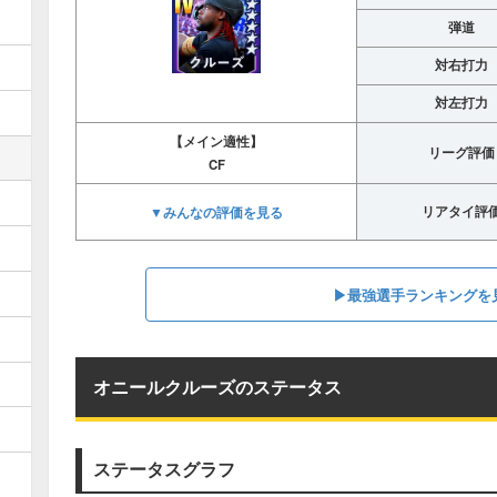
弾道
対右打力
対左打力
【メイン適性】
リーグ評価
CF
▼みんなの評価を見る
リアタイ評
▶︎最強選手ランキングを
オニールクルーズのステータス
ステータスグラフ