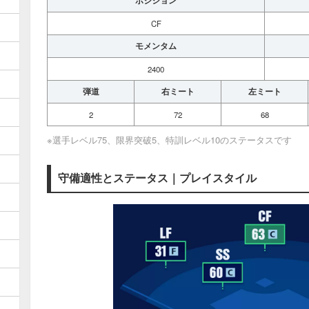
ポジション
CF
モメンタム
2400
弾道
右ミート
左ミート
2
72
68
※選手レベル75、限界突破5、特訓レベル10のステータスです
守備適性とステータス｜プレイスタイル