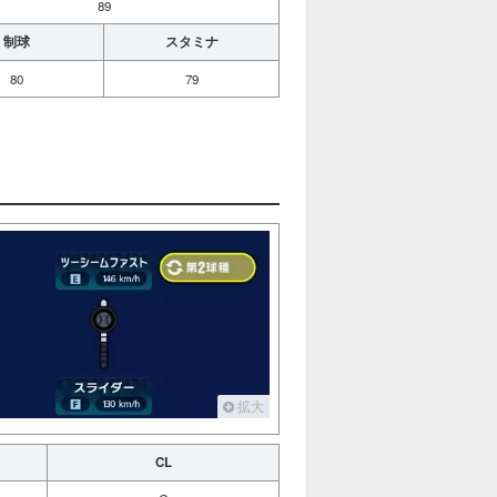
89
制球
スタミナ
80
79
拡大
CL