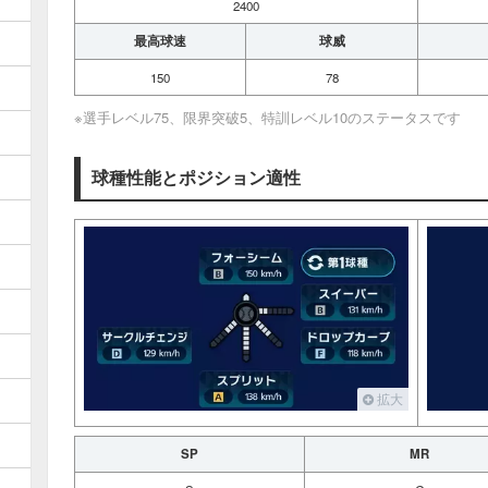
2400
最高球速
球威
150
78
※選手レベル75、限界突破5、特訓レベル10のステータスです
球種性能とポジション適性
拡大
SP
MR