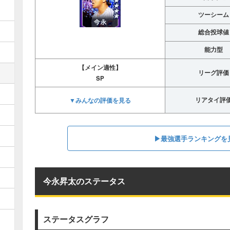
ツーシーム
総合投球値
能力型
【メイン適性】
リーグ評価
SP
▼みんなの評価を見る
リアタイ評
▶︎最強選手ランキングを
今永昇太のステータス
ステータスグラフ