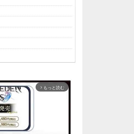
もっと読む
arrow_forward_ios