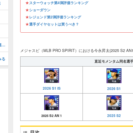
★
法
スターウォッチ第4弾評価ランキング
★
ショーダウン
★
レジェンド第2弾評価ランキング
★
選手ダイヤセットは買うべき？
マイクピアッツァ(2026 S1 LE 2)の評価とステータス
メジャスピ（MLB PRO SPIRIT）における今永昇太(2025 S2 A
みる
直近モメンタム同名選
2026 S1 IS
2026 S1
2025 S2
2025 S2 AN 1
目次