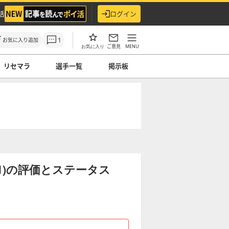
活
ログイン
1
お気に入り追加
ご意見
MENU
お気に入り
リセマラ
選手一覧
掲示板
N1)の評価とステータス