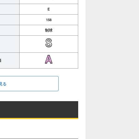
E
158
制球
価
見る