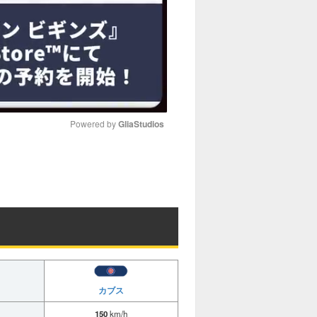
Powered by 
GliaStudios
M
u
t
e
カブス
150
km/h