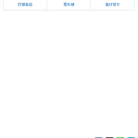
打球反応
荒れ球
逃げ切り