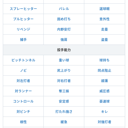
スプレーヒッター
バレル
選球眼
プルヒッター
固め打ち
意外性
リベンジ
内野安打
走塁
捕手
強肩
盗塁
投手能力
ピッチトンネル
重い球
球持ち
ノビ
尻上がり
同点阻止
対左打者
対右打者
援護
対ランナー
奪三振
威圧感
コントロール
安定感
豪速球
対ピンチ
打たれ強さ
キレ
根性
緩急
対強打者