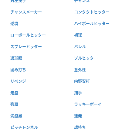
対左投手
チャンス
チャンスメーカー
コンタクトヒッター
逆境
ハイボールヒッター
ローボールヒッター
初球
スプレーヒッター
バレル
選球眼
プルヒッター
固め打ち
意外性
リベンジ
内野安打
走塁
捕手
強肩
ラッキーボーイ
満塁男
連発
ピッチトンネル
球持ち