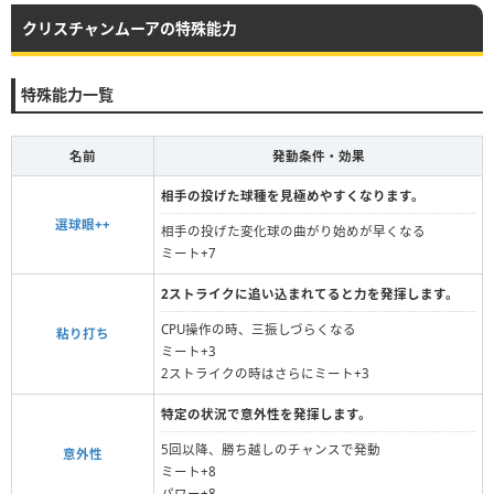
クリスチャンムーアの特殊能力
特殊能力一覧
名前
発動条件・効果
相手の投げた球種を見極めやすくなります。
選球眼++
相手の投げた変化球の曲がり始めが早くなる
ミート+7
2ストライクに追い込まれてると力を発揮します。
CPU操作の時、三振しづらくなる
粘り打ち
ミート+3
2ストライクの時はさらにミート+3
特定の状況で意外性を発揮します。
5回以降、勝ち越しのチャンスで発動
意外性
ミート+8
パワー+8