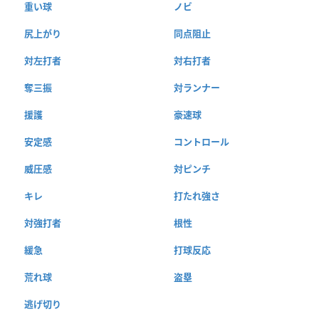
重い球
ノビ
尻上がり
同点阻止
対左打者
対右打者
奪三振
対ランナー
援護
豪速球
安定感
コントロール
威圧感
対ピンチ
キレ
打たれ強さ
対強打者
根性
緩急
打球反応
荒れ球
盗塁
逃げ切り