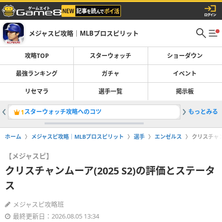
メジャスピ攻略｜MLBプロスピリット
攻略TOP
スターウォッチ
ショーダウン
最強ランキング
ガチャ
イベント
リセマラ
選手一覧
掲示板
スターウォッチ攻略へのコツ
もっとみる
レジェン
1
2
ホーム
メジャスピ攻略｜MLBプロスピリット
選手
エンゼルス
クリスチャン
【メジャスピ】
クリスチャンムーア(2025 S2)の評価とステータ
ス
メジャスピ攻略班
最終更新日：2026.08.05 13:34