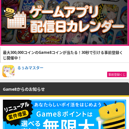
最大300,000コインのGame8コインが当たる！30秒で引ける事前登録く
じ開催中！
るぅみマスター
事前登録くじ
Game8からのお知らせ