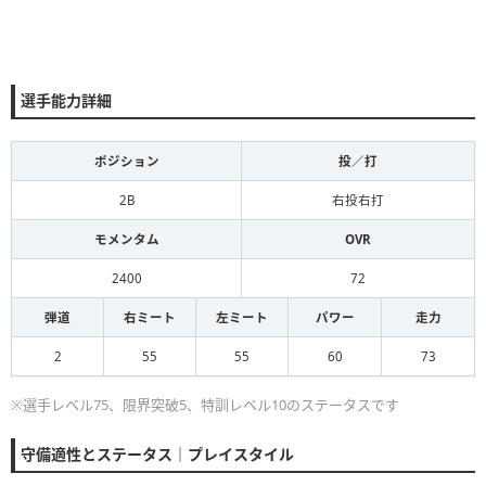
選手能力詳細
ポジション
投／打
2B
右投右打
モメンタム
OVR
2400
72
弾道
右ミート
左ミート
パワー
走力
2
55
55
60
73
※選手レベル75、限界突破5、特訓レベル10のステータスです
守備適性とステータス｜プレイスタイル