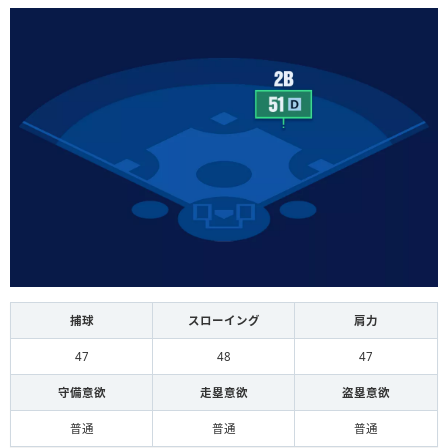
捕球
スローイング
肩力
47
48
47
守備意欲
走塁意欲
盗塁意欲
普通
普通
普通