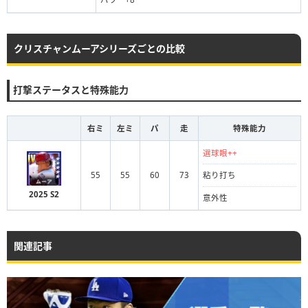
クリスチャンムーアシリーズごとの比較
打撃ステータスと特殊能力
右ミ
左ミ
パ
走
特殊能力
選球眼++
55
55
60
73
粘り打ち
2025 S2
意外性
関連記事