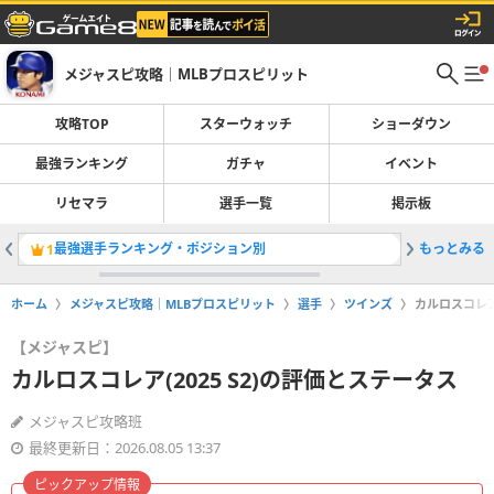
メジャスピ攻略｜MLBプロスピリット
攻略TOP
スターウォッチ
ショーダウン
最強ランキング
ガチャ
イベント
リセマラ
選手一覧
掲示板
最強選手ランキング・ポジション別
もっとみる
ガチャ一
1
2
ホーム
メジャスピ攻略｜MLBプロスピリット
選手
ツインズ
カルロスコレア(
【メジャスピ】
カルロスコレア(2025 S2)の評価とステータス
メジャスピ攻略班
最終更新日：2026.08.05 13:37
ピックアップ情報