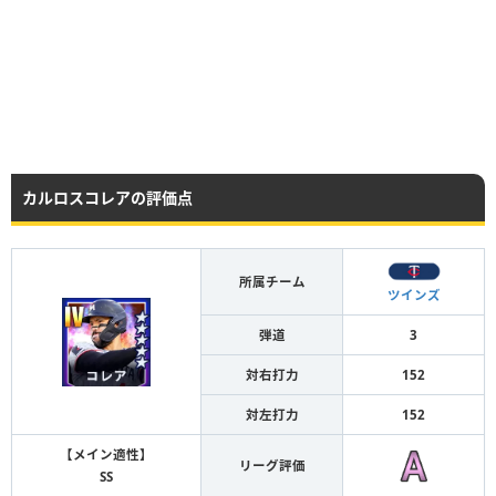
カルロスコレアの評価点
所属チーム
ツインズ
弾道
3
対右打力
152
対左打力
152
【メイン適性】
リーグ評価
SS