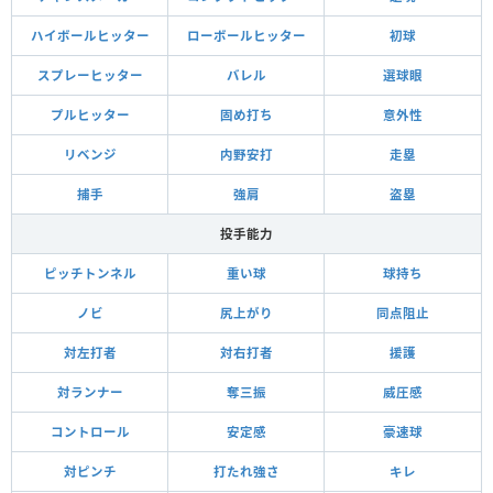
ハイボールヒッター
ローボールヒッター
初球
スプレーヒッター
バレル
選球眼
プルヒッター
固め打ち
意外性
リベンジ
内野安打
走塁
捕手
強肩
盗塁
投手能力
ピッチトンネル
重い球
球持ち
ノビ
尻上がり
同点阻止
対左打者
対右打者
援護
対ランナー
奪三振
威圧感
コントロール
安定感
豪速球
対ピンチ
打たれ強さ
キレ