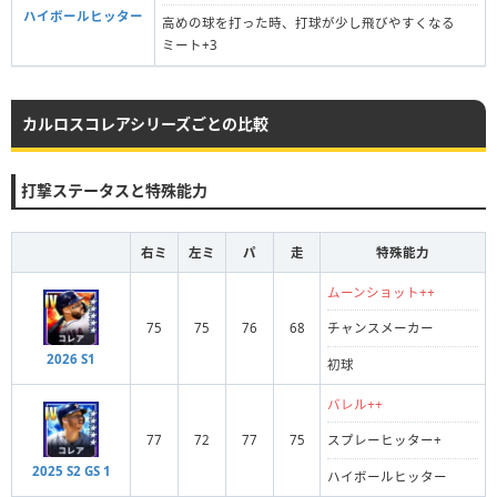
ハイボールヒッター
高めの球を打った時、打球が少し飛びやすくなる
ミート+3
カルロスコレアシリーズごとの比較
打撃ステータスと特殊能力
右ミ
左ミ
パ
走
特殊能力
ムーンショット++
75
75
76
68
チャンスメーカー
2026 S1
初球
バレル++
77
72
77
75
スプレーヒッター+
2025 S2 GS 1
ハイボールヒッター