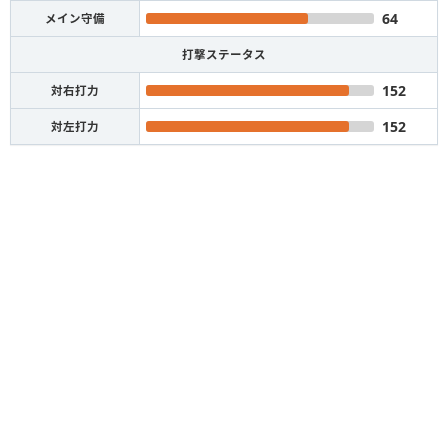
64
メイン守備
打撃ステータス
152
対右打力
152
対左打力