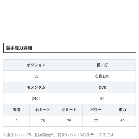
選手能力詳細
ポジション
投／打
SS
右投右打
モメンタム
OVR
2400
86
弾道
右ミート
左ミート
パワー
走力
3
75
75
77
69
※選手レベル75、限界突破5、特訓レベル10のステータスです