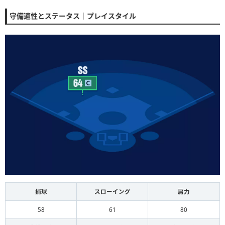
守備適性とステータス｜プレイスタイル
捕球
スローイング
肩力
58
61
80