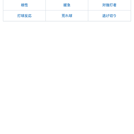
根性
緩急
対強打者
打球反応
荒れ球
逃げ切り