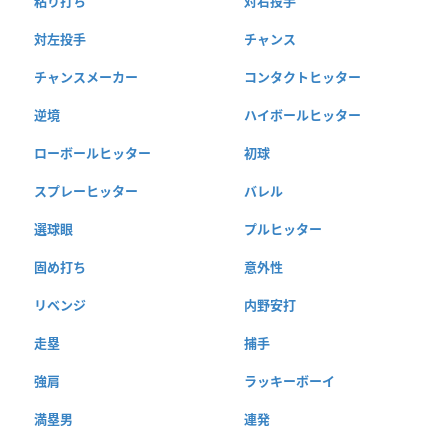
粘り打ち
対右投手
対左投手
チャンス
チャンスメーカー
コンタクトヒッター
逆境
ハイボールヒッター
ローボールヒッター
初球
スプレーヒッター
バレル
選球眼
プルヒッター
固め打ち
意外性
リベンジ
内野安打
走塁
捕手
強肩
ラッキーボーイ
満塁男
連発