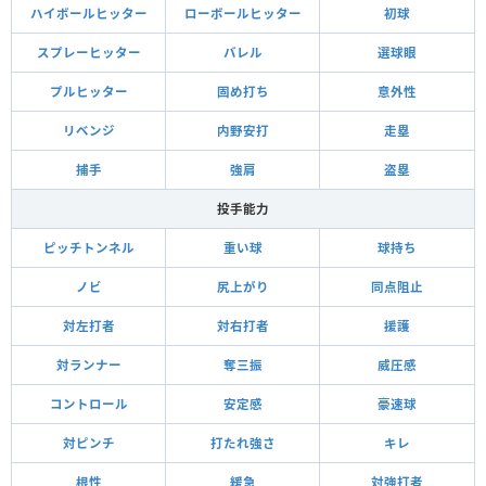
ハイボールヒッター
ローボールヒッター
初球
スプレーヒッター
バレル
選球眼
プルヒッター
固め打ち
意外性
リベンジ
内野安打
走塁
捕手
強肩
盗塁
投手能力
ピッチトンネル
重い球
球持ち
ノビ
尻上がり
同点阻止
対左打者
対右打者
援護
対ランナー
奪三振
威圧感
コントロール
安定感
豪速球
対ピンチ
打たれ強さ
キレ
根性
緩急
対強打者