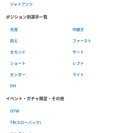
ジャイアンツ
ポジション別選手一覧
先発
中継ぎ
抑え
ファースト
セカンド
サード
ショート
レフト
センター
ライト
DH
イベント・ガチャ限定・その他
OTW
TB(スローバック)