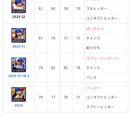
82
80
78
70
プルヒッター
2025 S2
コンタクトヒッター
流し打ち++
81
79
77
71
チャンス
2025 S1
粘り打ち
スプレーヒッター++
79
82
80
78
チャンス
2025 S1 TB 3
バレル
バレル++
79
77
78
71
コンタクトヒッター
2024
スプレーヒッター