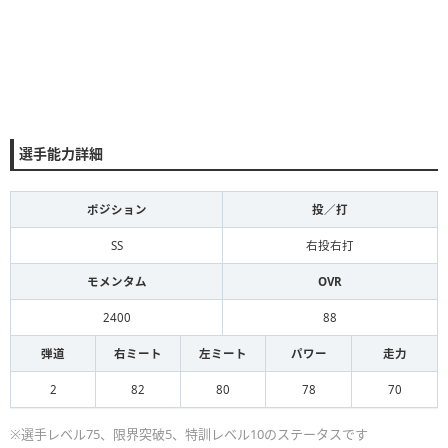
選手能力詳細
ポジション
投／打
SS
右投右打
モメンタム
OVR
2400
88
弾道
右ミート
左ミート
パワー
走力
2
82
80
78
70
※選手レベル75、限界突破5、特訓レベル10のステータスです