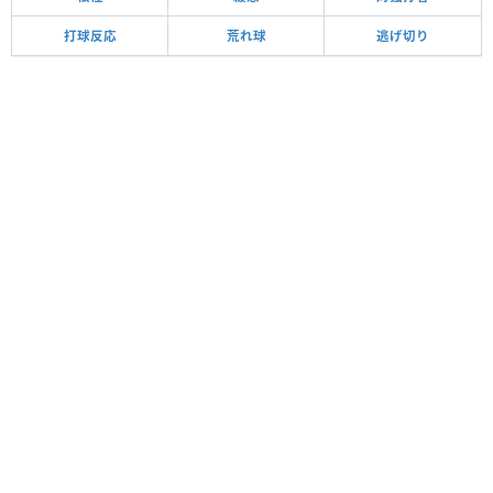
打球反応
荒れ球
逃げ切り