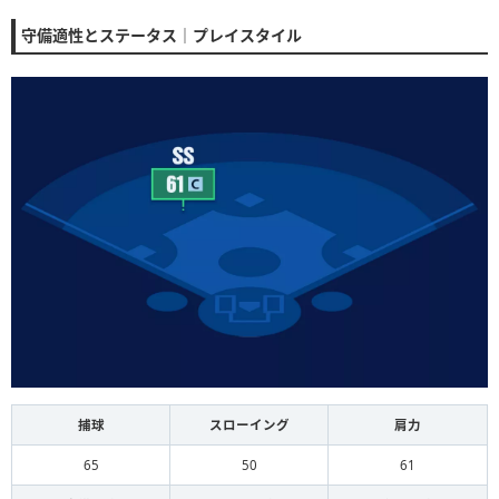
守備適性とステータス｜プレイスタイル
捕球
スローイング
肩力
65
50
61