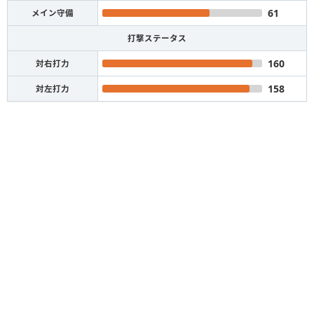
61
メイン守備
打撃ステータス
160
対右打力
158
対左打力