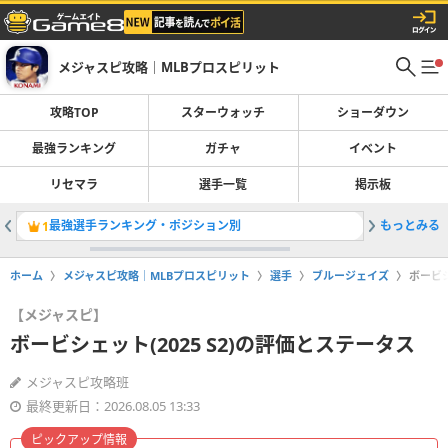
メジャスピ攻略｜MLBプロスピリット
攻略TOP
スターウォッチ
ショーダウン
最強ランキング
ガチャ
イベント
リセマラ
選手一覧
掲示板
最強選手ランキング・ポジション別
もっとみる
大谷翔平(
1
2
ホーム
メジャスピ攻略｜MLBプロスピリット
選手
ブルージェイズ
ボービシ
【メジャスピ】
ボービシェット(2025 S2)の評価とステータス
メジャスピ攻略班
最終更新日：2026.08.05 13:33
ピックアップ情報