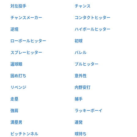
対左投手
チャンス
チャンスメーカー
コンタクトヒッター
逆境
ハイボールヒッター
ローボールヒッター
初球
スプレーヒッター
バレル
選球眼
プルヒッター
固め打ち
意外性
リベンジ
内野安打
走塁
捕手
強肩
ラッキーボーイ
満塁男
連発
ピッチトンネル
球持ち