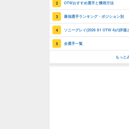
OTWおすすめ選手と獲得方法
2
最強選手ランキング・ポジション別
3
4
全選手一覧
5
もっと