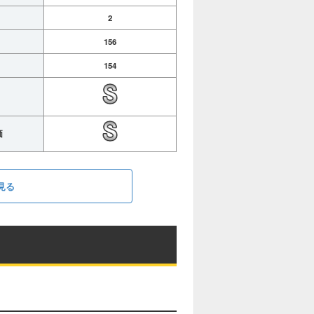
2
156
154
価
見る