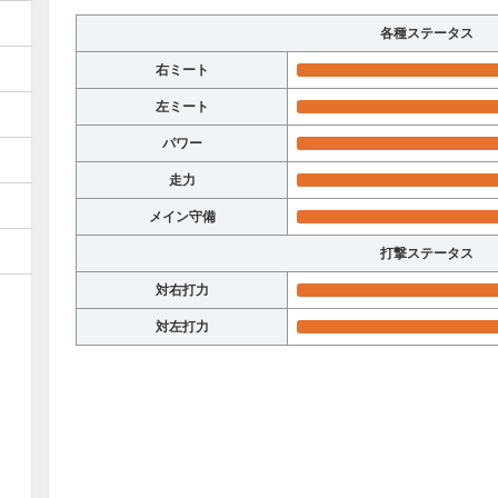
各種ステータス
右ミート
左ミート
パワー
走力
メイン守備
打撃ステータス
対右打力
対左打力