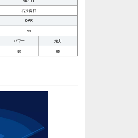
投／打
右投両打
OVR
93
パワー
走力
80
85