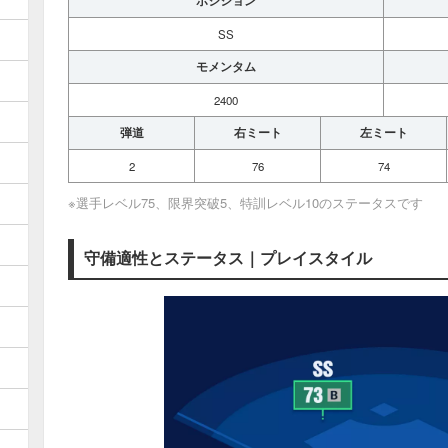
ポジション
SS
モメンタム
2400
弾道
右ミート
左ミート
2
76
74
※選手レベル75、限界突破5、特訓レベル10のステータスです
守備適性とステータス｜プレイスタイル