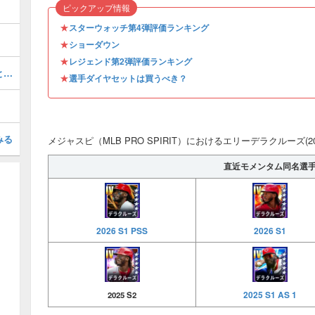
ピックアップ情報
★
スターウォッチ第4弾評価ランキング
★
ショーダウン
★
レジェンド第2弾評価ランキング
ソニーグレイ(2026 S1 OTW 4)の評価とステータス
★
選手ダイヤセットは買うべき？
みる
メジャスピ（MLB PRO SPIRIT）におけるエリーデラクルーズ(20
直近モメンタム同名選
2026 S1 PSS
2026 S1
2025 S1 AS 1
2025 S2