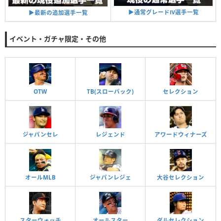
▶︎通常グレードⅣ選手一覧
▶︎最新の追加選手一覧
イベント・ガチャ限定・その他
OTW
TB(スローバック)
セレクション
ジャパンセレ
レジェンド
アワードウィナーズ
オールMLB
ジャパンレジェ
大谷セレクション
スターウォッチ
オールスター
ダルセレクション