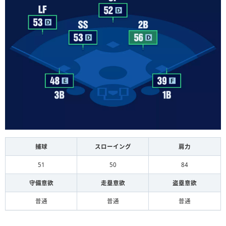
捕球
スローイング
肩力
51
50
84
守備意欲
走塁意欲
盗塁意欲
普通
普通
普通