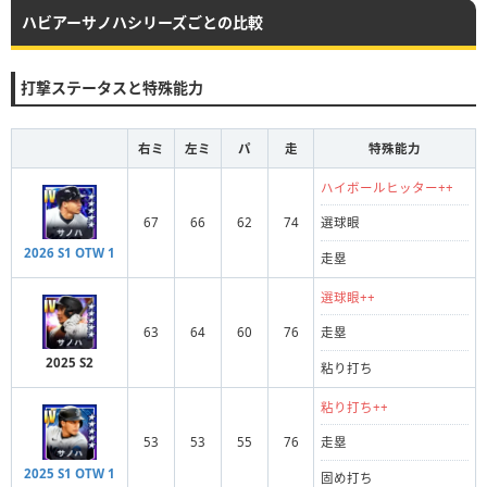
ハビアーサノハシリーズごとの比較
打撃ステータスと特殊能力
右ミ
左ミ
パ
走
特殊能力
ハイボールヒッター++
67
66
62
74
選球眼
2026 S1 OTW 1
走塁
選球眼++
63
64
60
76
走塁
2025 S2
粘り打ち
粘り打ち++
53
53
55
76
走塁
2025 S1 OTW 1
固め打ち