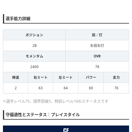
選手能力詳細
ポジション
投／打
2B
右投右打
モメンタム
OVR
2400
78
弾道
右ミート
左ミート
パワー
走力
2
63
64
60
76
※選手レベル75、限界突破5、特訓レベル10のステータスです
守備適性とステータス｜プレイスタイル