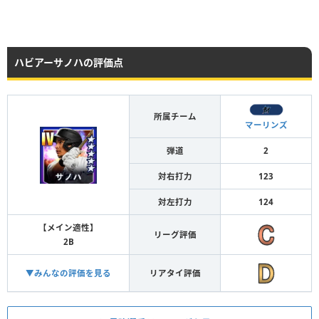
ハビアーサノハの評価点
所属チーム
マーリンズ
弾道
2
対右打力
123
対左打力
124
【メイン適性】
リーグ評価
2B
▼みんなの評価を見る
リアタイ評価