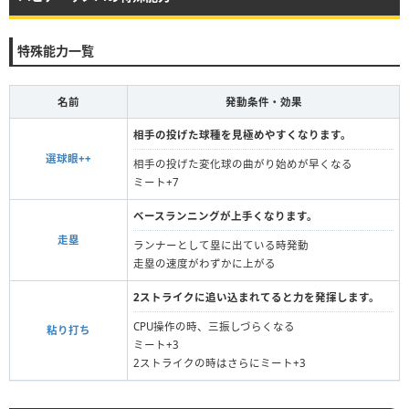
特殊能力一覧
名前
発動条件・効果
相手の投げた球種を見極めやすくなります。
選球眼++
相手の投げた変化球の曲がり始めが早くなる
ミート+7
ベースランニングが上手くなります。
走塁
ランナーとして塁に出ている時発動
走塁の速度がわずかに上がる
2ストライクに追い込まれてると力を発揮します。
CPU操作の時、三振しづらくなる
粘り打ち
ミート+3
2ストライクの時はさらにミート+3