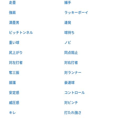
走塁
捕手
強肩
ラッキーボーイ
満塁男
連発
ピッチトンネル
球持ち
重い球
ノビ
尻上がり
同点阻止
対左打者
対右打者
奪三振
対ランナー
援護
豪速球
安定感
コントロール
威圧感
対ピンチ
キレ
打たれ強さ