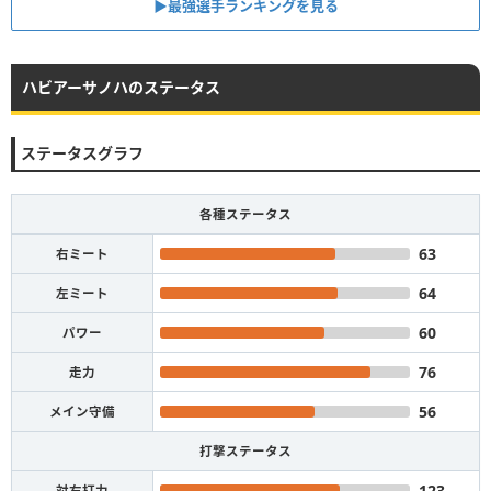
▶︎最強選手ランキングを見る
ハビアーサノハのステータス
ステータスグラフ
各種ステータス
63
右ミート
64
左ミート
60
パワー
76
走力
56
メイン守備
打撃ステータス
123
対右打力