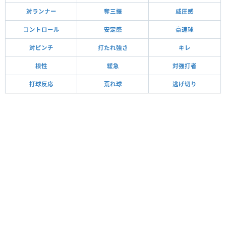
対ランナー
奪三振
威圧感
コントロール
安定感
豪速球
対ピンチ
打たれ強さ
キレ
根性
緩急
対強打者
打球反応
荒れ球
逃げ切り