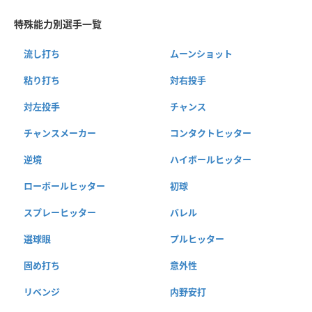
特殊能力別選手一覧
流し打ち
ムーンショット
粘り打ち
対右投手
対左投手
チャンス
チャンスメーカー
コンタクトヒッター
逆境
ハイボールヒッター
ローボールヒッター
初球
スプレーヒッター
バレル
選球眼
プルヒッター
固め打ち
意外性
リベンジ
内野安打