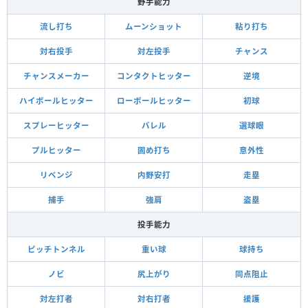
野手能力
流し打ち
ムーンショット
粘り打ち
対右投手
対左投手
チャンス
チャンスメーカー
コンタクトヒッター
逆境
ハイボールヒッター
ローボールヒッター
初球
スプレーヒッター
バレル
選球眼
プルヒッター
固め打ち
意外性
リベンジ
内野安打
走塁
捕手
強肩
盗塁
投手能力
ピッチトンネル
重い球
球持ち
ノビ
尻上がり
同点阻止
対左打者
対右打者
援護