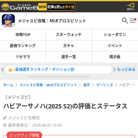
メジャスピ攻略｜MLBプロスピリット
攻略TOP
スターウォッチ
ショーダウン
最強ランキング
ガチャ
イベント
リセマラ
選手一覧
掲示板
最強選手ランキング・ポジション別
もっとみる
マークラン
1
2
ホーム
メジャスピ攻略｜MLBプロスピリット
選手
マーリンズ
ハビアーサノ
【メジャスピ】
ハビアーサノハ(2025 S2)の評価とステータス
メジャスピ攻略班
最終更新日：2026.08.05 13:36
ピックアップ情報