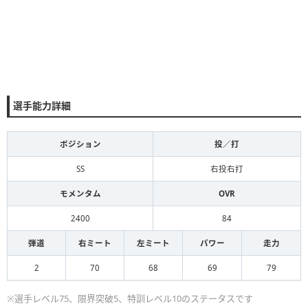
選手能力詳細
ポジション
投／打
SS
右投右打
モメンタム
OVR
2400
84
弾道
右ミート
左ミート
パワー
走力
2
70
68
69
79
※選手レベル75、限界突破5、特訓レベル10のステータスです