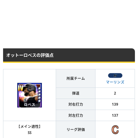
オットーロペスの評価点
所属チーム
マーリンズ
弾道
2
対右打力
139
対左打力
137
【メイン適性】
リーグ評価
SS