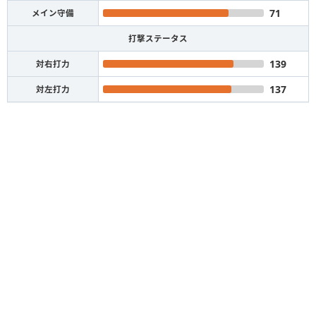
71
メイン守備
打撃ステータス
139
対右打力
137
対左打力