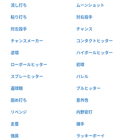
流し打ち
ムーンショット
粘り打ち
対右投手
対左投手
チャンス
チャンスメーカー
コンタクトヒッター
逆境
ハイボールヒッター
ローボールヒッター
初球
スプレーヒッター
バレル
選球眼
プルヒッター
固め打ち
意外性
リベンジ
内野安打
走塁
捕手
強肩
ラッキーボーイ