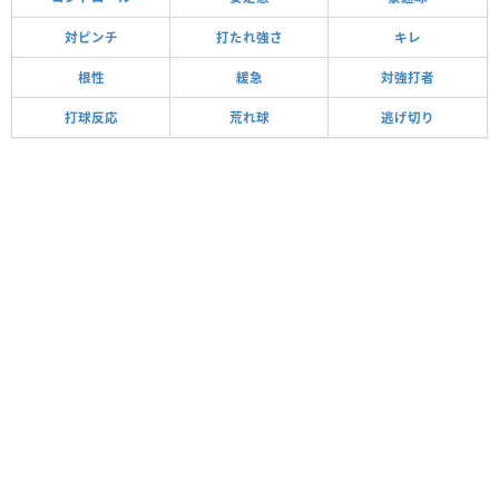
対ピンチ
打たれ強さ
キレ
根性
緩急
対強打者
打球反応
荒れ球
逃げ切り