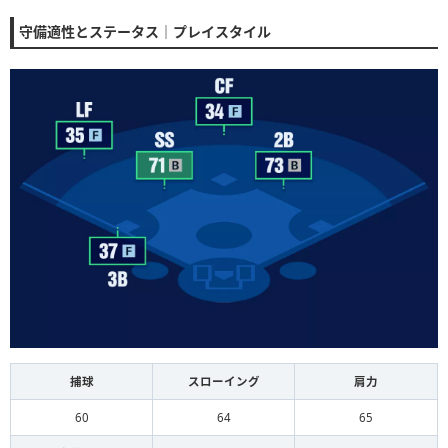
守備適性とステータス｜プレイスタイル
捕球
スローイング
肩力
60
64
65