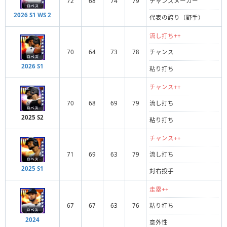
72
68
74
79
チャンスメーカー
2026 S1 WS 2
代表の誇り（野手）
流し打ち++
70
64
73
78
チャンス
2026 S1
粘り打ち
チャンス++
70
68
69
79
流し打ち
2025 S2
粘り打ち
チャンス++
71
69
63
79
流し打ち
2025 S1
対右投手
走塁++
67
67
63
76
粘り打ち
2024
意外性