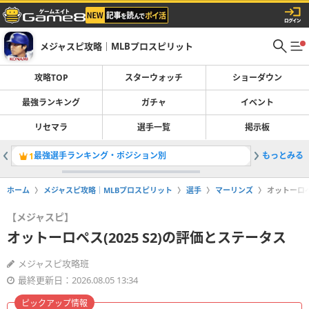
メジャスピ攻略｜MLBプロスピリット
攻略TOP
スターウォッチ
ショーダウン
最強ランキング
ガチャ
イベント
リセマラ
選手一覧
掲示板
最強選手ランキング・ポジション別
もっとみる
レジェン
1
2
ホーム
メジャスピ攻略｜MLBプロスピリット
選手
マーリンズ
オットーロペ
【メジャスピ】
オットーロペス(2025 S2)の評価とステータス
メジャスピ攻略班
最終更新日：2026.08.05 13:34
ピックアップ情報