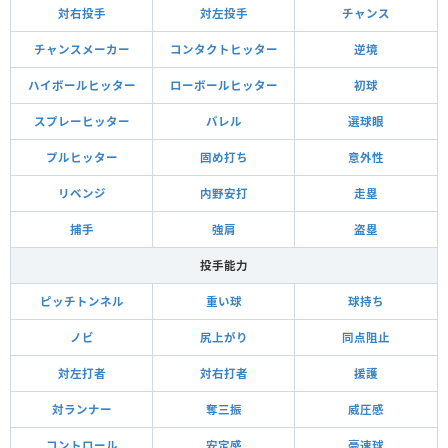
対右投手
対左投手
チャンス
チャンスメーカー
コンタクトヒッター
逆境
ハイボールヒッター
ローボールヒッター
初球
スプレーヒッター
バレル
選球眼
プルヒッター
固め打ち
意外性
リベンジ
内野安打
走塁
捕手
強肩
盗塁
投手能力
ピッチトンネル
重い球
球持ち
ノビ
尻上がり
同点阻止
対左打者
対右打者
援護
対ランナー
奪三振
威圧感
コントロール
安定感
豪速球