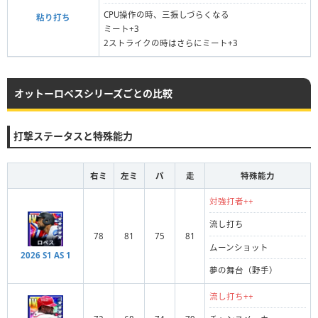
CPU操作の時、三振しづらくなる
粘り打ち
ミート+3
2ストライクの時はさらにミート+3
オットーロペスシリーズごとの比較
打撃ステータスと特殊能力
右ミ
左ミ
パ
走
特殊能力
対強打者++
流し打ち
78
81
75
81
ムーンショット
2026 S1 AS 1
夢の舞台（野手）
流し打ち++