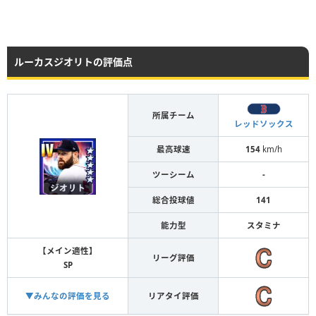
ルーカスジオリトの評価点
所属チーム
レッドソックス
最高球速
154
km/h
ツーシーム
-
総合投球値
141
能力型
スタミナ
【メイン適性】
リーグ評価
SP
▼みんなの評価を見る
リアタイ評価