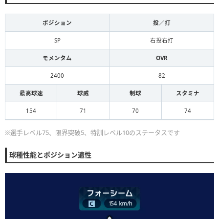
ポジション
投／打
SP
右投右打
モメンタム
OVR
2400
82
最高球速
球威
制球
スタミナ
154
71
70
74
※選手レベル75、限界突破5、特訓レベル10のステータスです
球種性能とポジション適性