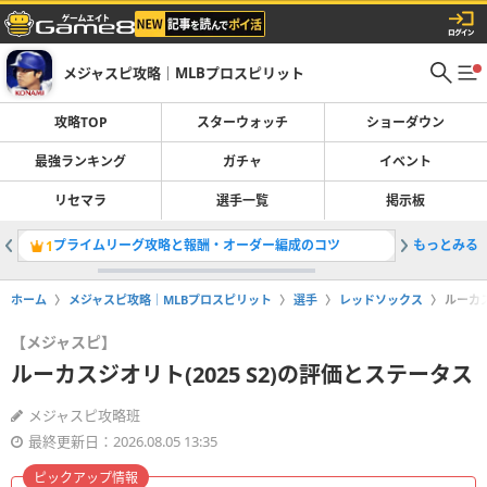
メジャスピ攻略｜MLBプロスピリット
攻略TOP
スターウォッチ
ショーダウン
最強ランキング
ガチャ
イベント
リセマラ
選手一覧
掲示板
プライムリーグ攻略と報酬・オーダー編成のコツ
もっとみる
DH最強
1
2
ホーム
メジャスピ攻略｜MLBプロスピリット
選手
レッドソックス
ルーカス
【メジャスピ】
ルーカスジオリト(2025 S2)の評価とステータス
メジャスピ攻略班
最終更新日：2026.08.05 13:35
ピックアップ情報