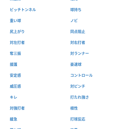
ピッチトンネル
球持ち
重い球
ノビ
尻上がり
同点阻止
対左打者
対右打者
奪三振
対ランナー
援護
豪速球
安定感
コントロール
威圧感
対ピンチ
キレ
打たれ強さ
対強打者
根性
緩急
打球反応