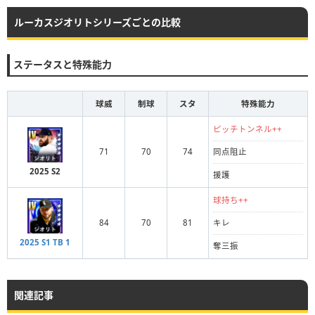
ルーカスジオリトシリーズごとの比較
ステータスと特殊能力
球威
制球
スタ
特殊能力
ピッチトンネル++
71
70
74
同点阻止
2025 S2
援護
球持ち++
84
70
81
キレ
2025 S1 TB 1
奪三振
関連記事