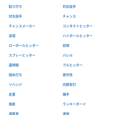
粘り打ち
対右投手
対左投手
チャンス
チャンスメーカー
コンタクトヒッター
逆境
ハイボールヒッター
ローボールヒッター
初球
スプレーヒッター
バレル
選球眼
プルヒッター
固め打ち
意外性
リベンジ
内野安打
走塁
捕手
強肩
ラッキーボーイ
満塁男
連発