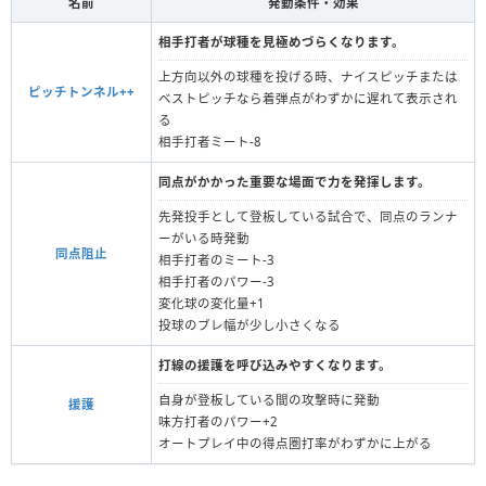
名前
発動条件・効果
相手打者が球種を見極めづらくなります。
上方向以外の球種を投げる時、ナイスピッチまたは
ピッチトンネル++
ベストピッチなら着弾点がわずかに遅れて表示され
る
相手打者ミート-8
同点がかかった重要な場面で力を発揮します。
先発投手として登板している試合で、同点のランナ
ーがいる時発動
同点阻止
相手打者のミート‐3
相手打者のパワー-3
変化球の変化量+1
投球のブレ幅が少し小さくなる
打線の援護を呼び込みやすくなります。
自身が登板している間の攻撃時に発動
援護
味方打者のパワー+2
オートプレイ中の得点圏打率がわずかに上がる