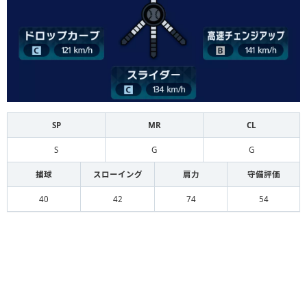
SP
MR
CL
S
G
G
捕球
スローイング
肩力
守備評価
40
42
74
54