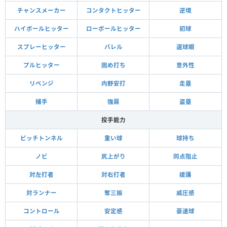
チャンスメーカー
コンタクトヒッター
逆境
ハイボールヒッター
ローボールヒッター
初球
スプレーヒッター
バレル
選球眼
プルヒッター
固め打ち
意外性
リベンジ
内野安打
走塁
捕手
強肩
盗塁
投手能力
ピッチトンネル
重い球
球持ち
ノビ
尻上がり
同点阻止
対左打者
対右打者
援護
対ランナー
奪三振
威圧感
コントロール
安定感
豪速球