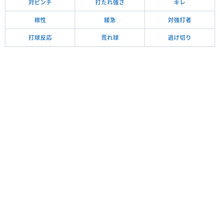
対ピンチ
打たれ強さ
キレ
根性
緩急
対強打者
打球反応
荒れ球
逃げ切り