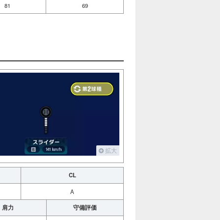
81
69
拡大
CL
A
肩力
守備評価