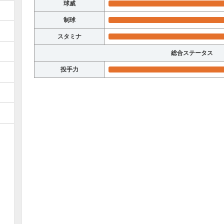
球威
制球
スタミナ
総合ステータス
投手力