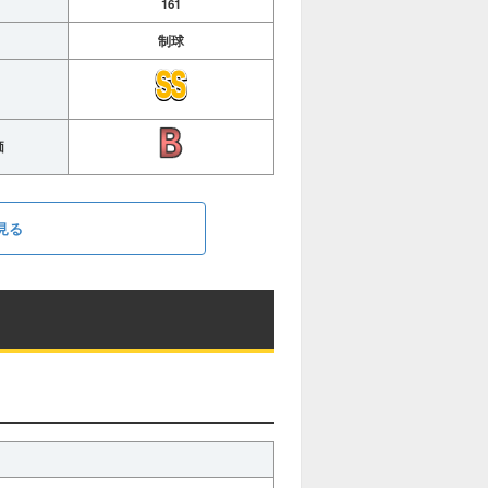
161
制球
価
見る