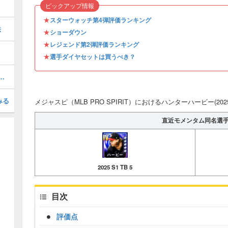
ピックアップ情報
★
スターウォッチ第4弾評価ランキング
法
★
ショーダウン
★
レジェンド第2弾評価ランキング
★
選手ダイヤセットは買うべき？
6 S1 WS 1)の評価とステータス
みる
メジャスピ（MLB PRO SPIRIT）におけるハンターハービー(2025
直近モメンタム同名選
2025 S1 TB 5
目次
評価点