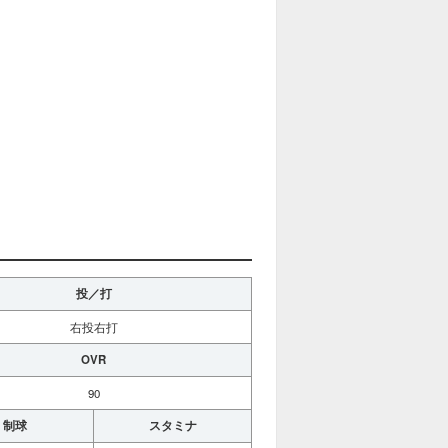
投／打
右投右打
OVR
90
制球
スタミナ