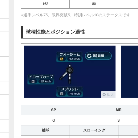
162
80
※選手レベル75、限界突破5、特訓レベル10のステータスです
球種性能とポジション適性
拡大
SP
MR
G
S
捕球
スローイング