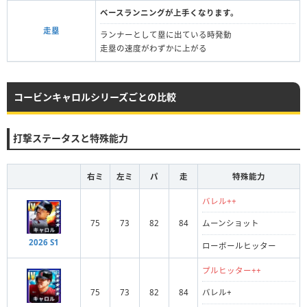
ベースランニングが上手くなります。
走塁
ランナーとして塁に出ている時発動
走塁の速度がわずかに上がる
コービンキャロルシリーズごとの比較
打撃ステータスと特殊能力
右ミ
左ミ
パ
走
特殊能力
バレル++
75
73
82
84
ムーンショット
2026 S1
ローボールヒッター
プルヒッター++
75
73
82
84
バレル+