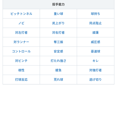
投手能力
ピッチトンネル
重い球
球持ち
ノビ
尻上がり
同点阻止
対左打者
対右打者
援護
対ランナー
奪三振
威圧感
コントロール
安定感
豪速球
対ピンチ
打たれ強さ
キレ
根性
緩急
対強打者
打球反応
荒れ球
逃げ切り