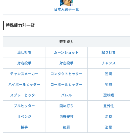
日本人選手一覧
特殊能力別一覧
野手能力
流し打ち
ムーンショット
粘り打ち
対右投手
対左投手
チャンス
チャンスメーカー
コンタクトヒッター
逆境
ハイボールヒッター
ローボールヒッター
初球
スプレーヒッター
バレル
選球眼
プルヒッター
固め打ち
意外性
リベンジ
内野安打
走塁
捕手
強肩
盗塁