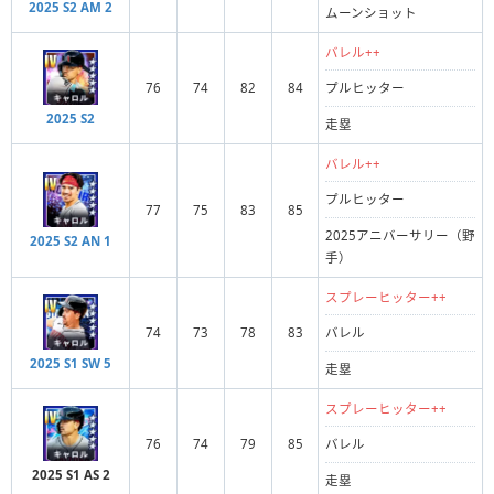
2025 S2 AM 2
ムーンショット
バレル++
76
74
82
84
プルヒッター
2025 S2
走塁
バレル++
プルヒッター
77
75
83
85
2025アニバーサリー（野
2025 S2 AN 1
手）
スプレーヒッター++
74
73
78
83
バレル
2025 S1 SW 5
走塁
スプレーヒッター++
76
74
79
85
バレル
2025 S1 AS 2
走塁