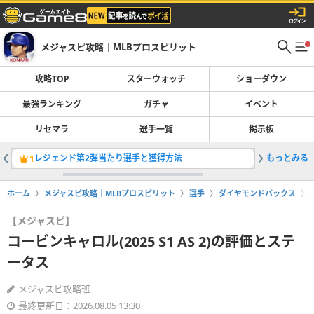
メジャスピ攻略｜MLBプロスピリット
攻略TOP
スターウォッチ
ショーダウン
最強ランキング
ガチャ
イベント
リセマラ
選手一覧
掲示板
レジェンド第2弾当たり選手と獲得方法
もっとみる
最強選手
1
2
ホーム
メジャスピ攻略｜MLBプロスピリット
選手
ダイヤモンドバックス
【メジャスピ】
コービンキャロル(2025 S1 AS 2)の評価とステ
ータス
メジャスピ攻略班
最終更新日：2026.08.05 13:30