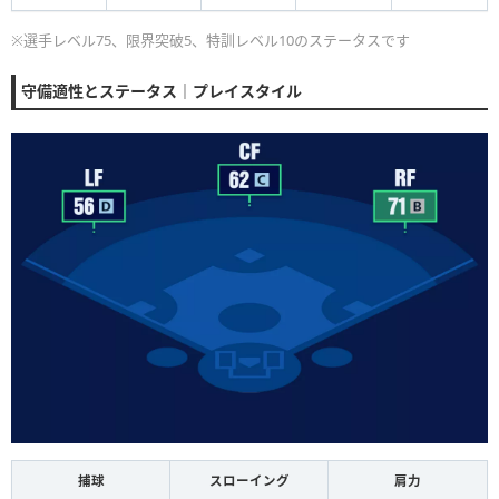
※選手レベル75、限界突破5、特訓レベル10のステータスです
守備適性とステータス｜プレイスタイル
捕球
スローイング
肩力