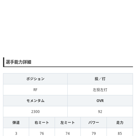
選手能力詳細
ポジション
投／打
RF
左投左打
モメンタム
OVR
2300
92
弾道
右ミート
左ミート
パワー
走力
3
76
74
79
85