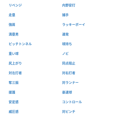
リベンジ
内野安打
走塁
捕手
強肩
ラッキーボーイ
満塁男
連発
ピッチトンネル
球持ち
重い球
ノビ
尻上がり
同点阻止
対左打者
対右打者
奪三振
対ランナー
援護
豪速球
安定感
コントロール
威圧感
対ピンチ