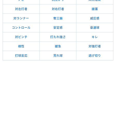
対左打者
対右打者
援護
対ランナー
奪三振
威圧感
コントロール
安定感
豪速球
対ピンチ
打たれ強さ
キレ
根性
緩急
対強打者
打球反応
荒れ球
逃げ切り