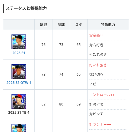
ステータスと特殊能力
球威
制球
スタ
特殊能力
安定感++
76
73
65
対右打者
2026 S1
打たれ強さ
打たれ強さ++
73
74
65
逃げ切り
2025 S2 OTW 1
ノビ
コントロール++
82
80
69
対強打者
2025 S1 TB 4
対ピンチ
対ランナー++