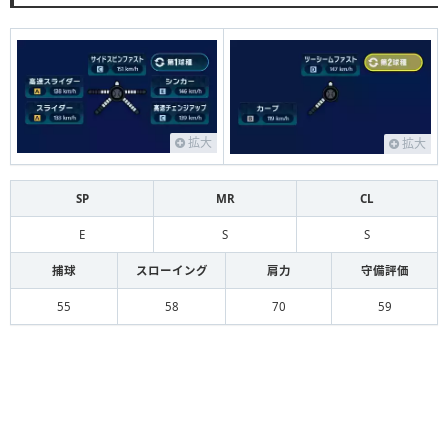
拡大
拡大
SP
MR
CL
E
S
S
捕球
スローイング
肩力
守備評価
55
58
70
59