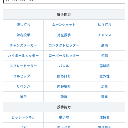
野手能力
流し打ち
ムーンショット
粘り打ち
対右投手
対左投手
チャンス
チャンスメーカー
コンタクトヒッター
逆境
ハイボールヒッター
ローボールヒッター
初球
スプレーヒッター
バレル
選球眼
プルヒッター
固め打ち
意外性
リベンジ
内野安打
走塁
捕手
強肩
盗塁
投手能力
ピッチトンネル
重い球
球持ち
ノビ
尻上がり
同点阻止