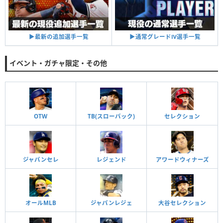
▶︎通常グレードⅣ選手一覧
▶︎最新の追加選手一覧
イベント・ガチャ限定・その他
OTW
TB(スローバック)
セレクション
ジャパンセレ
レジェンド
アワードウィナーズ
オールMLB
ジャパンレジェ
大谷セレクション