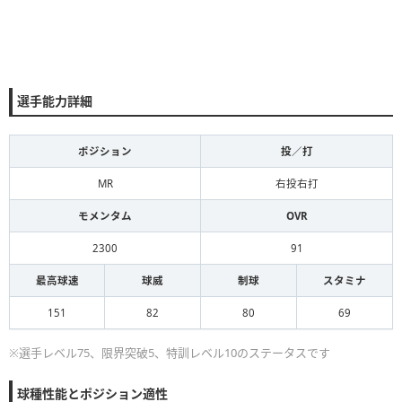
選手能力詳細
ポジション
投／打
MR
右投右打
モメンタム
OVR
2300
91
最高球速
球威
制球
スタミナ
151
82
80
69
※選手レベル75、限界突破5、特訓レベル10のステータスです
球種性能とポジション適性