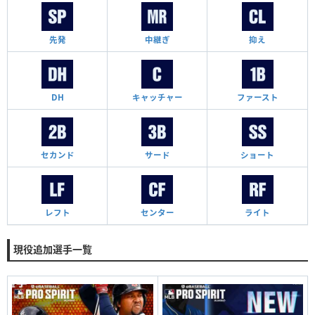
先発
中継ぎ
抑え
DH
キャッチャー
ファースト
セカンド
サード
ショート
レフト
センター
ライト
現役追加選手一覧