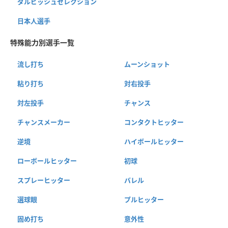
ダルビッシュセレクション
日本人選手
特殊能力別選手一覧
流し打ち
ムーンショット
粘り打ち
対右投手
対左投手
チャンス
チャンスメーカー
コンタクトヒッター
逆境
ハイボールヒッター
ローボールヒッター
初球
スプレーヒッター
バレル
選球眼
プルヒッター
固め打ち
意外性