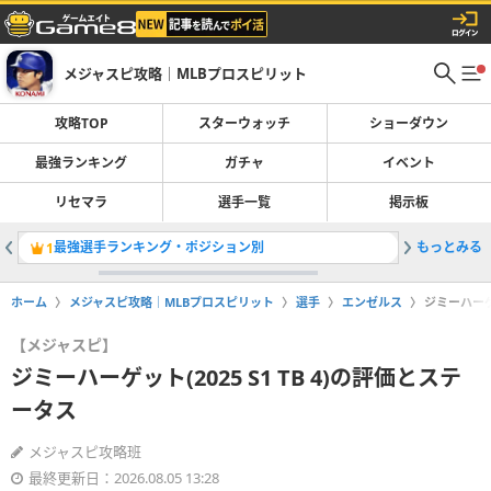
メジャスピ攻略｜MLBプロスピリット
攻略TOP
スターウォッチ
ショーダウン
最強ランキング
ガチャ
イベント
リセマラ
選手一覧
掲示板
最強選手ランキング・ポジション別
もっとみる
ジェイコブ
1
2
ホーム
メジャスピ攻略｜MLBプロスピリット
選手
エンゼルス
ジミーハーゲッ
【メジャスピ】
ジミーハーゲット(2025 S1 TB 4)の評価とステ
ータス
メジャスピ攻略班
最終更新日：2026.08.05 13:28