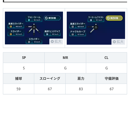
拡大
拡大
SP
MR
CL
S
G
G
捕球
スローイング
肩力
守備評価
59
67
83
67