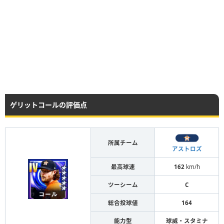
ゲリットコールの評価点
所属チーム
アストロズ
最高球速
162
km/h
ツーシーム
C
総合投球値
164
能力型
球威・スタミナ