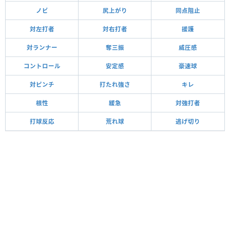
ノビ
尻上がり
同点阻止
対左打者
対右打者
援護
対ランナー
奪三振
威圧感
コントロール
安定感
豪速球
対ピンチ
打たれ強さ
キレ
根性
緩急
対強打者
打球反応
荒れ球
逃げ切り