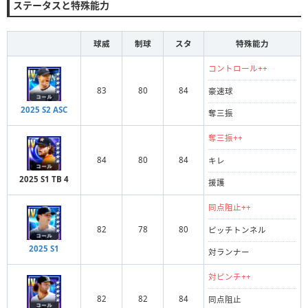
ステータスと特殊能力
球威
制球
スタ
特殊能力
コントロール++
83
80
84
豪速球
2025 S2 ASC
奪三振
奪三振++
84
80
84
キレ
2025 S1 TB 4
援護
同点阻止++
82
78
80
ピッチトンネル
2025 S1
対ランナー
対ピンチ++
82
82
84
同点阻止