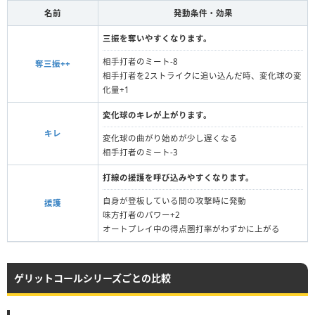
名前
発動条件・効果
三振を奪いやすくなります。
相手打者のミート-8
奪三振++
相手打者を2ストライクに追い込んだ時、変化球の変
化量+1
変化球のキレが上がります。
キレ
変化球の曲がり始めが少し遅くなる
相手打者のミート-3
打線の援護を呼び込みやすくなります。
自身が登板している間の攻撃時に発動
援護
味方打者のパワー+2
オートプレイ中の得点圏打率がわずかに上がる
ゲリットコールシリーズごとの比較