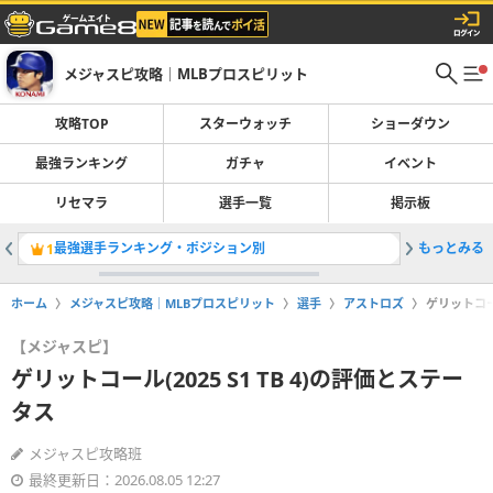
メジャスピ攻略｜MLBプロスピリット
攻略TOP
スターウォッチ
ショーダウン
最強ランキング
ガチャ
イベント
リセマラ
選手一覧
掲示板
最強選手ランキング・ポジション別
もっとみる
レジェン
1
2
ホーム
メジャスピ攻略｜MLBプロスピリット
選手
アストロズ
ゲリットコール
【メジャスピ】
ゲリットコール(2025 S1 TB 4)の評価とステー
タス
メジャスピ攻略班
最終更新日：2026.08.05 12:27