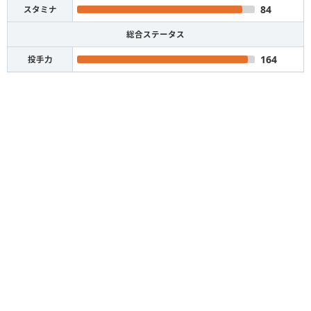
84
スタミナ
総合ステータス
164
投手力