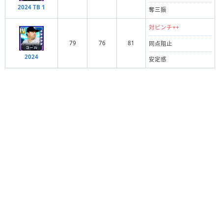
2024 TB 1
奪三振
対ピンチ++
79
76
81
同点阻止
2024
安定感