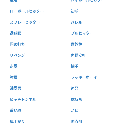
ローボールヒッター
初球
スプレーヒッター
バレル
選球眼
プルヒッター
固め打ち
意外性
リベンジ
内野安打
走塁
捕手
強肩
ラッキーボーイ
満塁男
連発
ピッチトンネル
球持ち
重い球
ノビ
尻上がり
同点阻止