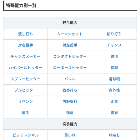
特殊能力別一覧
野手能力
流し打ち
ムーンショット
粘り打ち
対右投手
対左投手
チャンス
チャンスメーカー
コンタクトヒッター
逆境
ハイボールヒッター
ローボールヒッター
初球
スプレーヒッター
バレル
選球眼
プルヒッター
固め打ち
意外性
リベンジ
内野安打
走塁
捕手
強肩
盗塁
投手能力
ピッチトンネル
重い球
球持ち