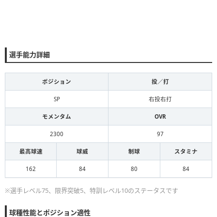
選手能力詳細
ポジション
投／打
SP
右投右打
モメンタム
OVR
2300
97
最高球速
球威
制球
スタミナ
162
84
80
84
※選手レベル75、限界突破5、特訓レベル10のステータスです
球種性能とポジション適性