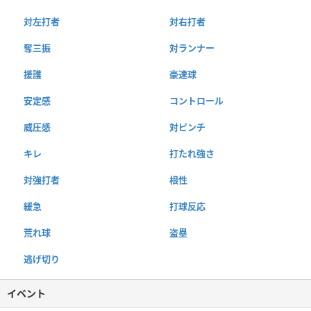
対左打者
対右打者
奪三振
対ランナー
援護
豪速球
安定感
コントロール
威圧感
対ピンチ
キレ
打たれ強さ
対強打者
根性
緩急
打球反応
荒れ球
盗塁
逃げ切り
イベント