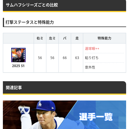
サムハフシリーズごとの比較
打撃ステータスと特殊能力
右ミ
左ミ
パ
走
特殊能力
選球眼++
56
56
66
63
粘り打ち
2025 S1
意外性
関連記事