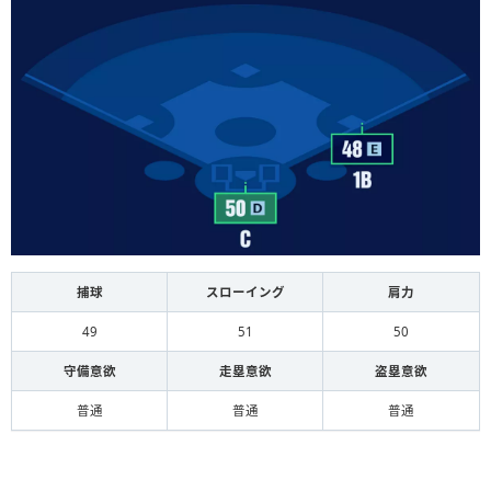
捕球
スローイング
肩力
49
51
50
守備意欲
走塁意欲
盗塁意欲
普通
普通
普通