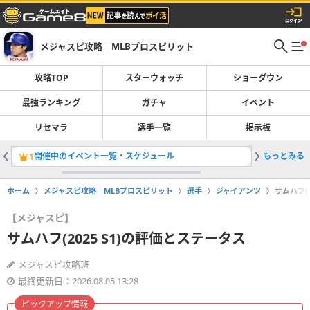
メジャスピ攻略｜MLBプロスピリット
攻略TOP
スターウォッチ
ショーダウン
最強ランキング
ガチャ
イベント
リセマラ
選手一覧
掲示板
開催中のイベント一覧・スケジュール
もっとみる
OTWお
1
2
ホーム
メジャスピ攻略｜MLBプロスピリット
選手
ジャイアンツ
サムハフ(
【メジャスピ】
サムハフ(2025 S1)の評価とステータス
メジャスピ攻略班
最終更新日：2026.08.05 13:28
ピックアップ情報