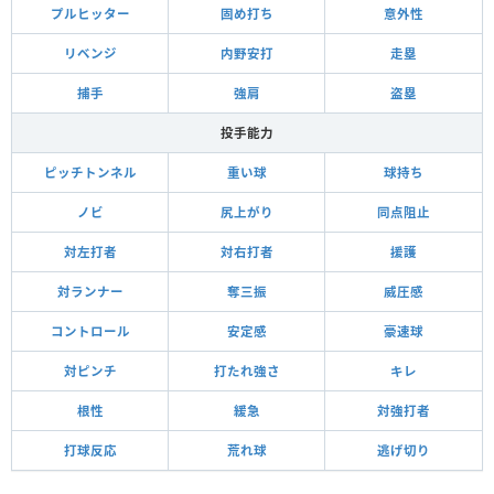
プルヒッター
固め打ち
意外性
リベンジ
内野安打
走塁
捕手
強肩
盗塁
投手能力
ピッチトンネル
重い球
球持ち
ノビ
尻上がり
同点阻止
対左打者
対右打者
援護
対ランナー
奪三振
威圧感
コントロール
安定感
豪速球
対ピンチ
打たれ強さ
キレ
根性
緩急
対強打者
打球反応
荒れ球
逃げ切り