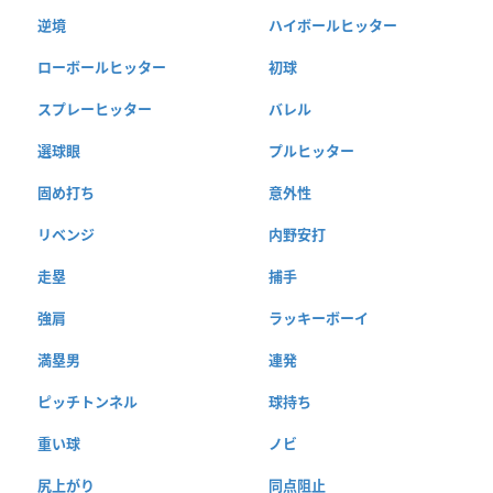
逆境
ハイボールヒッター
ローボールヒッター
初球
スプレーヒッター
バレル
選球眼
プルヒッター
固め打ち
意外性
リベンジ
内野安打
走塁
捕手
強肩
ラッキーボーイ
満塁男
連発
ピッチトンネル
球持ち
重い球
ノビ
尻上がり
同点阻止