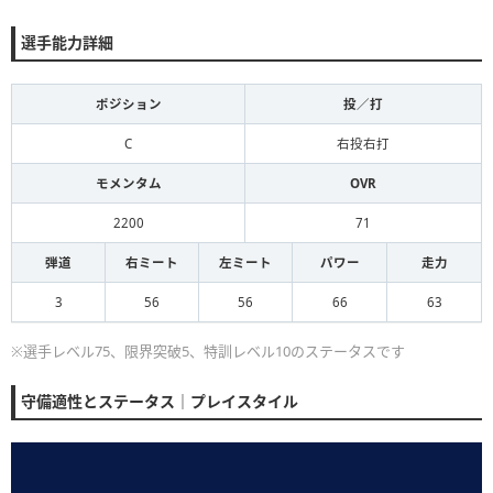
選手能力詳細
ポジション
投／打
C
右投右打
モメンタム
OVR
2200
71
弾道
右ミート
左ミート
パワー
走力
3
56
56
66
63
※選手レベル75、限界突破5、特訓レベル10のステータスです
守備適性とステータス｜プレイスタイル