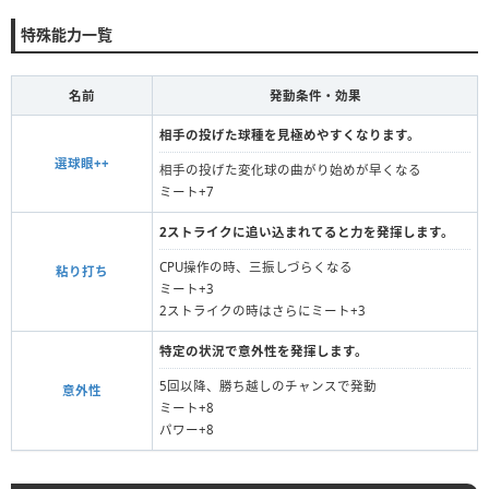
特殊能力一覧
名前
発動条件・効果
相手の投げた球種を見極めやすくなります。
選球眼++
相手の投げた変化球の曲がり始めが早くなる
ミート+7
2ストライクに追い込まれてると力を発揮します。
CPU操作の時、三振しづらくなる
粘り打ち
ミート+3
2ストライクの時はさらにミート+3
特定の状況で意外性を発揮します。
5回以降、勝ち越しのチャンスで発動
意外性
ミート+8
パワー+8