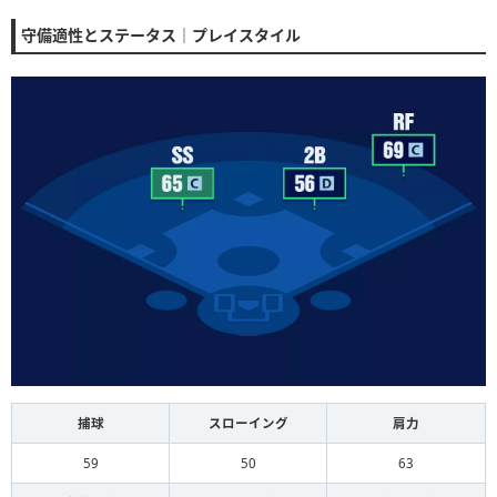
守備適性とステータス｜プレイスタイル
捕球
スローイング
肩力
59
50
63