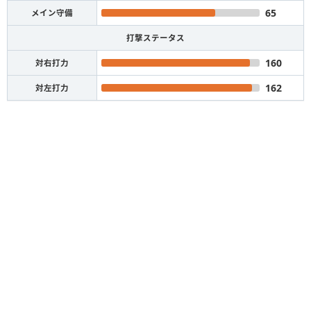
65
メイン守備
打撃ステータス
160
対右打力
162
対左打力