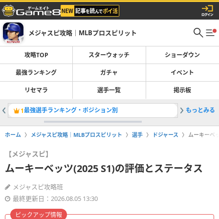
メジャスピ攻略｜MLBプロスピリット
攻略TOP
スターウォッチ
ショーダウン
最強ランキング
ガチャ
イベント
リセマラ
選手一覧
掲示板
最強選手ランキング・ポジション別
もっとみる
ミゲルバテ
1
2
ホーム
メジャスピ攻略｜MLBプロスピリット
選手
ドジャース
ムーキーベッツ
【メジャスピ】
ムーキーベッツ(2025 S1)の評価とステータス
メジャスピ攻略班
最終更新日：2026.08.05 13:30
ピックアップ情報