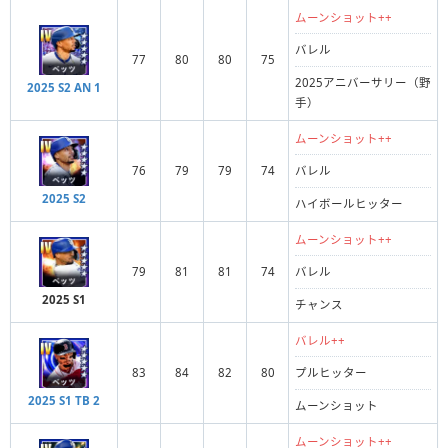
ムーンショット++
バレル
77
80
80
75
2025アニバーサリー（野
2025 S2 AN 1
手）
ムーンショット++
76
79
79
74
バレル
2025 S2
ハイボールヒッター
ムーンショット++
79
81
81
74
バレル
2025 S1
チャンス
バレル++
83
84
82
80
プルヒッター
2025 S1 TB 2
ムーンショット
ムーンショット++