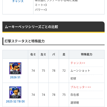
得点圏にランナーがいる時に発動
チャンス
ミート+3
パワー+3
ムーキーベッツシリーズごとの比較
打撃ステータスと特殊能力
右ミ
左ミ
パ
走
特殊能力
チャンス++
74
75
78
72
ムーンショット
2026 S1
初球
プルヒッター++
74
74
78
75
存在感
2025 S2 TB EX
選球眼