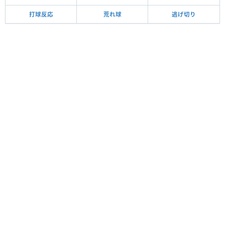
打球反応
荒れ球
逃げ切り