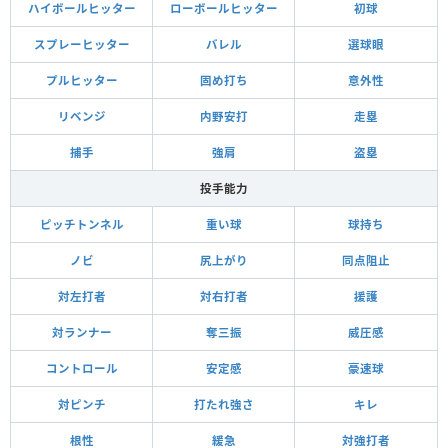
ハイボールヒッター
ローボールヒッター
初球
スプレーヒッター
バレル
選球眼
プルヒッター
固め打ち
意外性
リベンジ
内野安打
走塁
捕手
強肩
盗塁
投手能力
ピッチトンネル
重い球
球持ち
ノビ
尻上がり
同点阻止
対左打者
対右打者
援護
対ランナー
奪三振
威圧感
コントロール
安定感
豪速球
対ピンチ
打たれ強さ
キレ
根性
緩急
対強打者