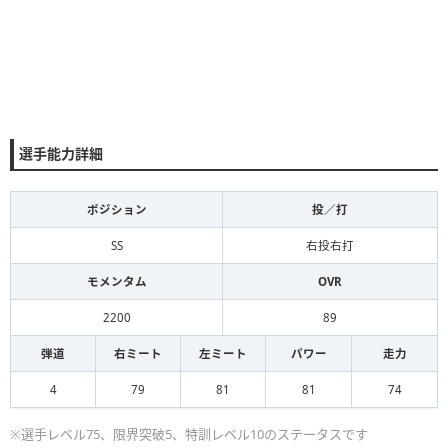
選手能力詳細
ポジション
投／打
SS
右投右打
モメンタム
OVR
2200
89
弾道
右ミート
左ミート
パワー
走力
4
79
81
81
74
※選手レベル75、限界突破5、特訓レベル10のステータスです