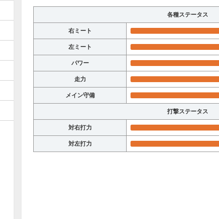
各種ステータス
右ミート
左ミート
パワー
走力
メイン守備
打撃ステータス
対右打力
対左打力