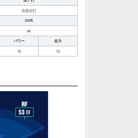
投／打
右投右打
OVR
80
パワー
走力
75
72