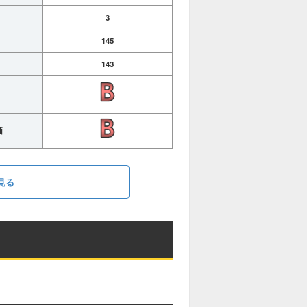
3
145
143
価
見る