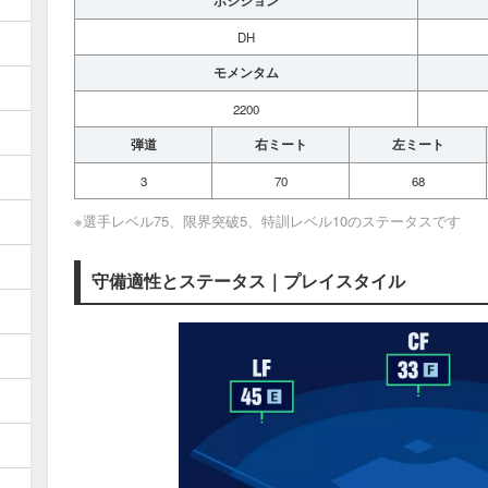
ポジション
DH
モメンタム
2200
弾道
右ミート
左ミート
3
70
68
※選手レベル75、限界突破5、特訓レベル10のステータスです
守備適性とステータス｜プレイスタイル