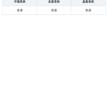
守備意欲
走塁意欲
盗塁意欲
普通
普通
普通