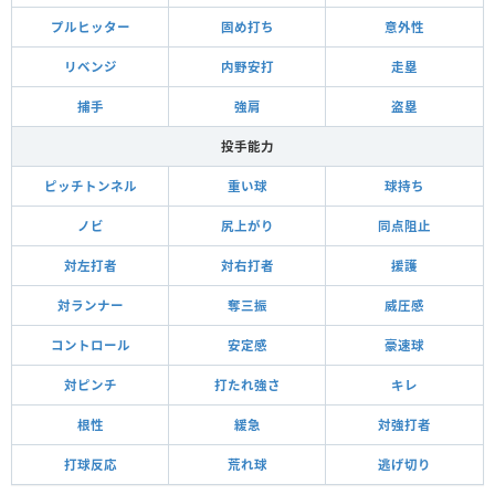
プルヒッター
固め打ち
意外性
リベンジ
内野安打
走塁
捕手
強肩
盗塁
投手能力
ピッチトンネル
重い球
球持ち
ノビ
尻上がり
同点阻止
対左打者
対右打者
援護
対ランナー
奪三振
威圧感
コントロール
安定感
豪速球
対ピンチ
打たれ強さ
キレ
根性
緩急
対強打者
打球反応
荒れ球
逃げ切り