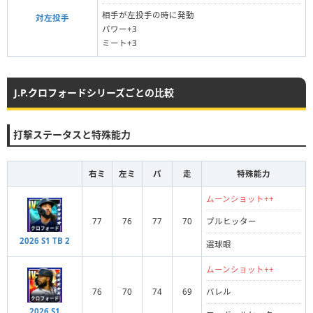
相手が左投手の時に発動
対左投手
パワー+3
ミート+3
J.P.クロフォードシリーズごとの比較
打撃ステータスと特殊能力
右ミ
左ミ
パ
走
特殊能力
ムーンショット++
77
76
77
70
プルヒッター
2026 S1 TB 2
選球眼
ムーンショット++
76
70
74
69
バレル
2026 S1