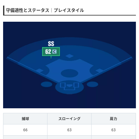
守備適性とステータス｜プレイスタイル
捕球
スローイング
肩力
66
63
63