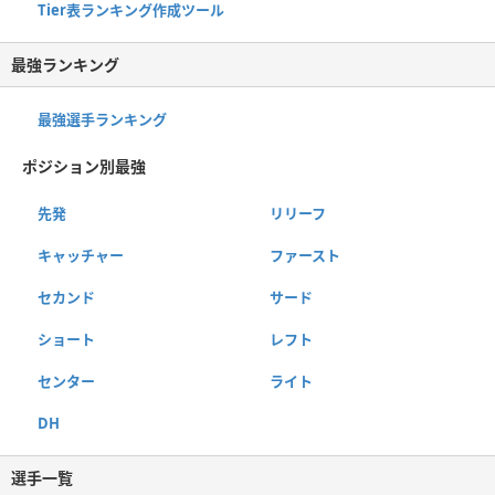
Tier表ランキング作成ツール
最強ランキング
最強選手ランキング
ポジション別最強
先発
リリーフ
キャッチャー
ファースト
セカンド
サード
ショート
レフト
センター
ライト
DH
選手一覧