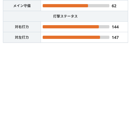
62
メイン守備
打撃ステータス
144
対右打力
147
対左打力