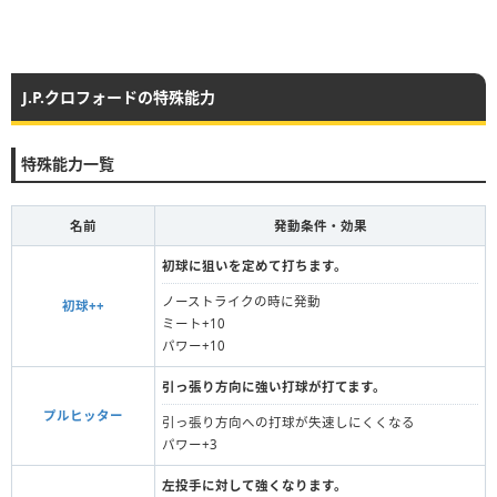
J.P.クロフォードの特殊能力
特殊能力一覧
名前
発動条件・効果
初球に狙いを定めて打ちます。
ノーストライクの時に発動
初球++
ミート+10
パワー+10
引っ張り方向に強い打球が打てます。
プルヒッター
引っ張り方向への打球が失速しにくくなる
パワー+3
左投手に対して強くなります。