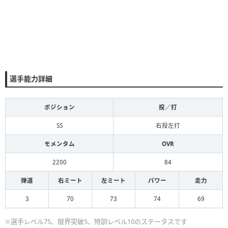
選手能力詳細
ポジション
投／打
SS
右投左打
モメンタム
OVR
2200
84
弾道
右ミート
左ミート
パワー
走力
3
70
73
74
69
※選手レベル75、限界突破5、特訓レベル10のステータスです