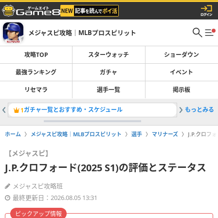
メジャスピ攻略｜MLBプロスピリット
攻略TOP
スターウォッチ
ショーダウン
最強ランキング
ガチャ
イベント
リセマラ
選手一覧
掲示板
ガチャ一覧とおすすめ・スケジュール
もっとみる
OTWお
1
2
ホーム
メジャスピ攻略｜MLBプロスピリット
選手
マリナーズ
J.P.クロフ
【メジャスピ】
J.P.クロフォード(2025 S1)の評価とステータス
メジャスピ攻略班
最終更新日：2026.08.05 13:31
ピックアップ情報