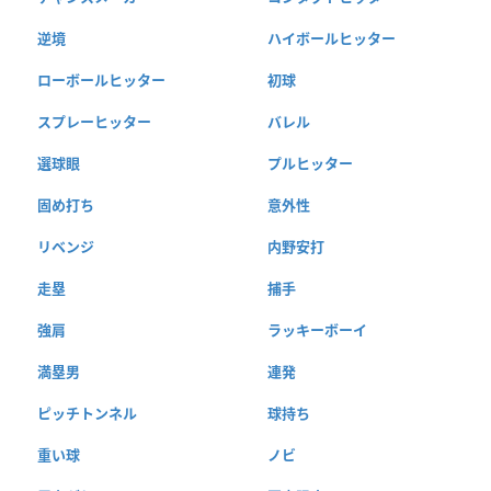
逆境
ハイボールヒッター
ローボールヒッター
初球
スプレーヒッター
バレル
選球眼
プルヒッター
固め打ち
意外性
リベンジ
内野安打
走塁
捕手
強肩
ラッキーボーイ
満塁男
連発
ピッチトンネル
球持ち
重い球
ノビ