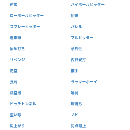
逆境
ハイボールヒッター
ローボールヒッター
初球
スプレーヒッター
バレル
選球眼
プルヒッター
固め打ち
意外性
リベンジ
内野安打
走塁
捕手
強肩
ラッキーボーイ
満塁男
連発
ピッチトンネル
球持ち
重い球
ノビ
尻上がり
同点阻止