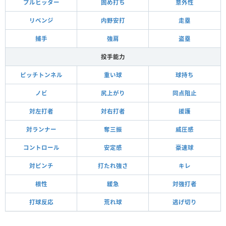
プルヒッター
固め打ち
意外性
リベンジ
内野安打
走塁
捕手
強肩
盗塁
投手能力
ピッチトンネル
重い球
球持ち
ノビ
尻上がり
同点阻止
対左打者
対右打者
援護
対ランナー
奪三振
威圧感
コントロール
安定感
豪速球
対ピンチ
打たれ強さ
キレ
根性
緩急
対強打者
打球反応
荒れ球
逃げ切り