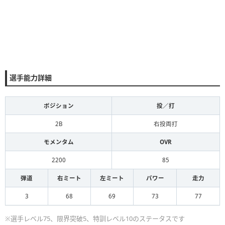
選手能力詳細
ポジション
投／打
2B
右投両打
モメンタム
OVR
2200
85
弾道
右ミート
左ミート
パワー
走力
3
68
69
73
77
※選手レベル75、限界突破5、特訓レベル10のステータスです