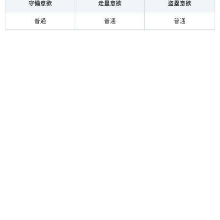
守備意欲
走塁意欲
盗塁意欲
普通
普通
普通