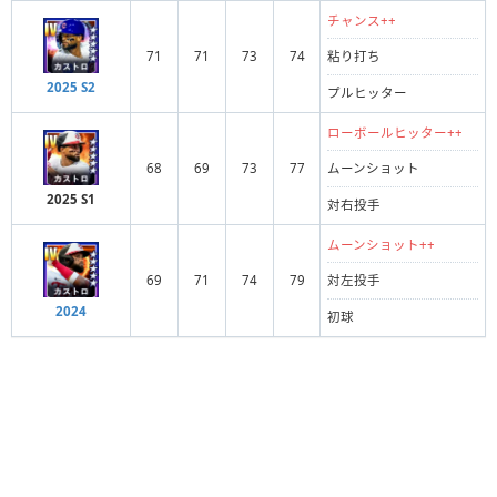
チャンス++
71
71
73
74
粘り打ち
2025 S2
プルヒッター
ローボールヒッター++
68
69
73
77
ムーンショット
2025 S1
対右投手
ムーンショット++
69
71
74
79
対左投手
2024
初球