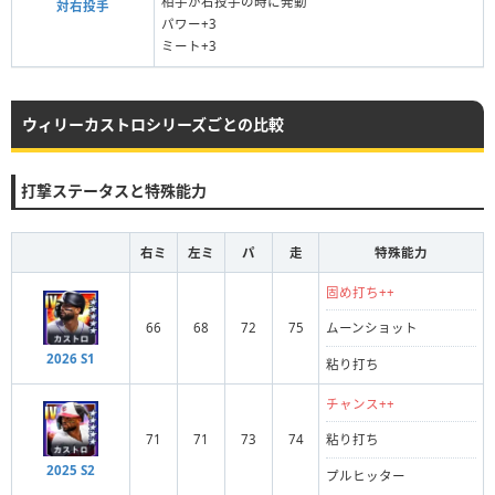
相手が右投手の時に発動
対右投手
パワー+3
ミート+3
ウィリーカストロシリーズごとの比較
打撃ステータスと特殊能力
右ミ
左ミ
パ
走
特殊能力
固め打ち++
66
68
72
75
ムーンショット
2026 S1
粘り打ち
チャンス++
71
71
73
74
粘り打ち
2025 S2
プルヒッター