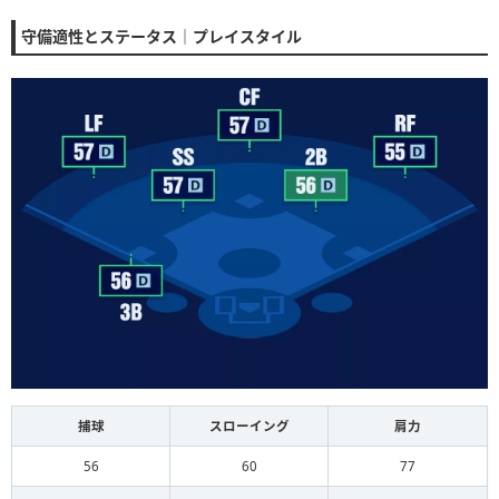
守備適性とステータス｜プレイスタイル
捕球
スローイング
肩力
56
60
77