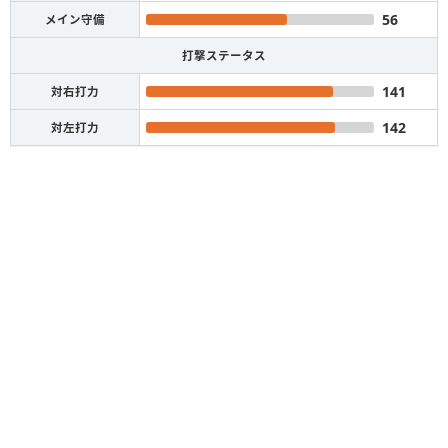
56
メイン守備
打撃ステータス
141
対右打力
142
対左打力