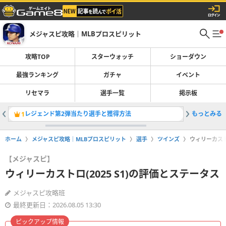
メジャスピ攻略｜MLBプロスピリット
攻略TOP
スターウォッチ
ショーダウン
最強ランキング
ガチャ
イベント
リセマラ
選手一覧
掲示板
レジェンド第2弾当たり選手と獲得方法
もっとみる
最強選手
1
2
ホーム
メジャスピ攻略｜MLBプロスピリット
選手
ツインズ
ウィリーカストロ
【メジャスピ】
ウィリーカストロ(2025 S1)の評価とステータス
メジャスピ攻略班
最終更新日：2026.08.05 13:30
ピックアップ情報