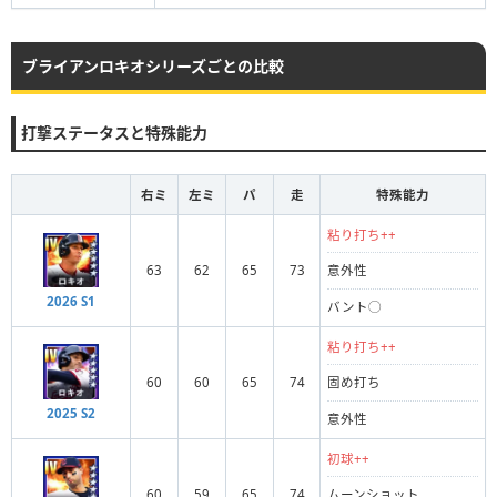
ブライアンロキオシリーズごとの比較
打撃ステータスと特殊能力
右ミ
左ミ
パ
走
特殊能力
粘り打ち++
63
62
65
73
意外性
2026 S1
バント◯
粘り打ち++
60
60
65
74
固め打ち
2025 S2
意外性
初球++
60
59
65
74
ムーンショット