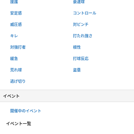
援護
豪速球
安定感
コントロール
威圧感
対ピンチ
キレ
打たれ強さ
対強打者
根性
緩急
打球反応
荒れ球
盗塁
逃げ切り
イベント
開催中のイベント
イベント一覧