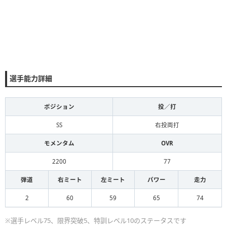
選手能力詳細
ポジション
投／打
SS
右投両打
モメンタム
OVR
2200
77
弾道
右ミート
左ミート
パワー
走力
2
60
59
65
74
※選手レベル75、限界突破5、特訓レベル10のステータスです