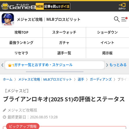
メジャスピ攻略｜MLBプロスピリット
攻略TOP
スターウォッチ
ショーダウン
最強ランキング
ガチャ
イベント
リセマラ
選手一覧
掲示板
ガチャ一覧とおすすめ・スケジュール
もっとみる
スターウ
1
2
ホーム
メジャスピ攻略｜MLBプロスピリット
選手
ガーディアンズ
ブライア
【メジャスピ】
ブライアンロキオ(2025 S1)の評価とステータス
メジャスピ攻略班
最終更新日：2026.08.05 13:28
ピックアップ情報