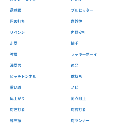
選球眼
プルヒッター
固め打ち
意外性
リベンジ
内野安打
走塁
捕手
強肩
ラッキーボーイ
満塁男
連発
ピッチトンネル
球持ち
重い球
ノビ
尻上がり
同点阻止
対左打者
対右打者
奪三振
対ランナー