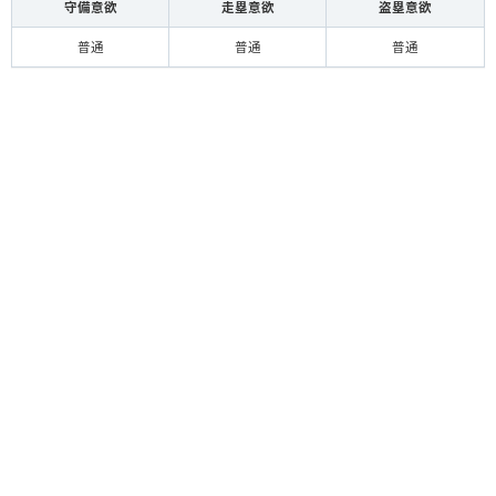
守備意欲
走塁意欲
盗塁意欲
普通
普通
普通