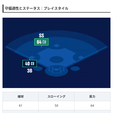
守備適性とステータス｜プレイスタイル
捕球
スローイング
肩力
61
50
64