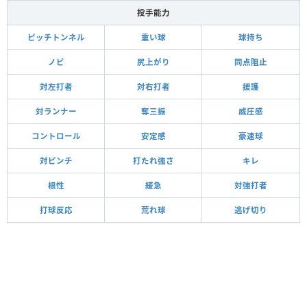
投手能力
ピッチトンネル
重い球
球持ち
ノビ
尻上がり
同点阻止
対左打者
対右打者
援護
対ランナー
奪三振
威圧感
コントロール
安定感
豪速球
対ピンチ
打たれ強さ
キレ
根性
緩急
対強打者
打球反応
荒れ球
逃げ切り