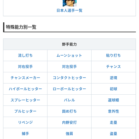
日本人選手一覧
特殊能力別一覧
野手能力
流し打ち
ムーンショット
粘り打ち
対右投手
対左投手
チャンス
チャンスメーカー
コンタクトヒッター
逆境
ハイボールヒッター
ローボールヒッター
初球
スプレーヒッター
バレル
選球眼
プルヒッター
固め打ち
意外性
リベンジ
内野安打
走塁
捕手
強肩
盗塁