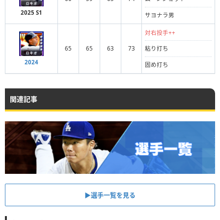
2025 S1
サヨナラ男
対右投手++
65
65
63
73
粘り打ち
2024
固め打ち
関連記事
▶︎選手一覧を見る